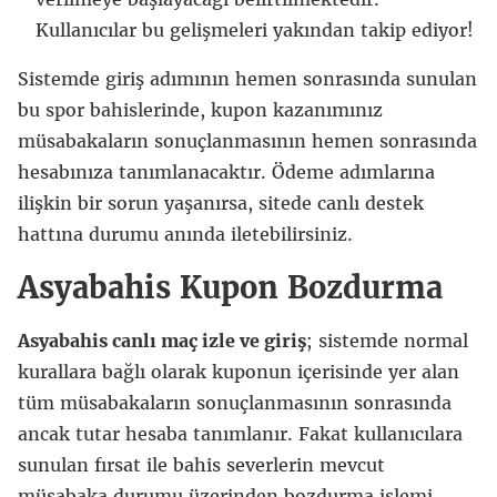
Kullanıcılar bu gelişmeleri yakından takip ediyor!
Sistemde giriş adımının hemen sonrasında sunulan
bu spor bahislerinde, kupon kazanımınız
müsabakaların sonuçlanmasının hemen sonrasında
hesabınıza tanımlanacaktır. Ödeme adımlarına
ilişkin bir sorun yaşanırsa, sitede canlı destek
hattına durumu anında iletebilirsiniz.
Asyabahis Kupon Bozdurma
Asyabahis canlı maç izle ve giriş
; sistemde normal
kurallara bağlı olarak kuponun içerisinde yer alan
tüm müsabakaların sonuçlanmasının sonrasında
ancak tutar hesaba tanımlanır. Fakat kullanıcılara
sunulan fırsat ile bahis severlerin mevcut
müsabaka durumu üzerinden bozdurma işlemi