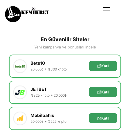
En Güvenilir Siteler
Yeni kampanya ve bonusları incele
Bets10
Katıl
20.000₺ + %300 kripto
JETBET
Katıl
%325 kripto + 20.000₺
Mobilbahis
Katıl
20.000₺ + %225 kripto