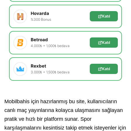
Hovarda
Katıl
%300 Bonus
Betroad
Katıl
4.000₺ + 1.000₺ bedava
Rexbet
Katıl
3.000₺ + 1.500₺ bedava
Mobilbahis için hazırlanmış bu site, kullanıcıların
canlı maç yayınlarına kolayca ulaşmasını sağlayan
pratik ve hızlı bir platform sunar. Spor
karşılaşmalarını kesintisiz takip etmek isteyenler için