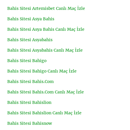
Bahis Sitesi Artemisbet Canlı Maç İzle
Bahis Sitesi Asya Bahis
Bahis Sitesi Asya Bahis Canlı Maç İzle
Bahis Sitesi Asyabahis
Bahis Sitesi Asyabahis Canlı Maç İzle
Bahis Sitesi Bahigo
Bahis Sitesi Bahigo Canlı Maç İzle
Bahis Sitesi Bahis.Com
Bahis Sitesi Bahis.Com Canlı Maç İzle
Bahis Sitesi Bahislion
Bahis Sitesi Bahislion Canlı Maç İzle
Bahis Sitesi Bahisnow