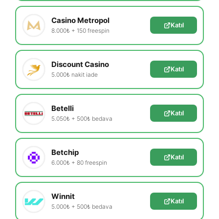
Casino Metropol
Katıl
8.000₺ + 150 freespin
Discount Casino
Katıl
5.000₺ nakit iade
Betelli
Katıl
5.050₺ + 500₺ bedava
Betchip
Katıl
6.000₺ + 80 freespin
Winnit
Katıl
5.000₺ + 500₺ bedava