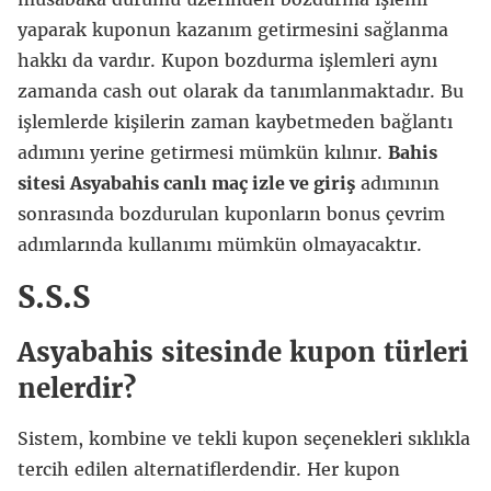
yaparak kuponun kazanım getirmesini sağlanma
hakkı da vardır. Kupon bozdurma işlemleri aynı
zamanda cash out olarak da tanımlanmaktadır. Bu
işlemlerde kişilerin zaman kaybetmeden bağlantı
adımını yerine getirmesi mümkün kılınır.
Bahis
sitesi Asyabahis canlı maç izle ve giriş
adımının
sonrasında bozdurulan kuponların bonus çevrim
adımlarında kullanımı mümkün olmayacaktır.
S.S.S
Asyabahis sitesinde kupon türleri
nelerdir?
Sistem, kombine ve tekli kupon seçenekleri sıklıkla
tercih edilen alternatiflerdendir. Her kupon