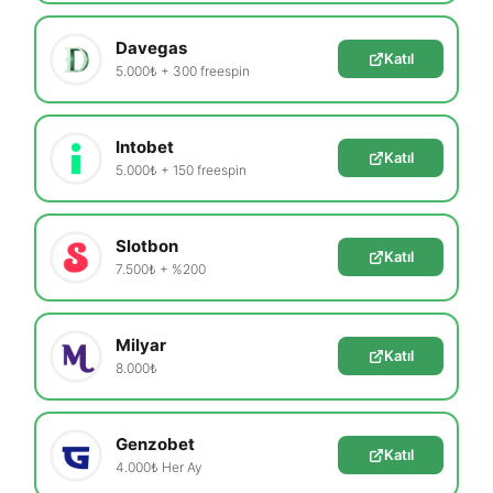
Davegas
Katıl
5.000₺ + 300 freespin
Intobet
Katıl
5.000₺ + 150 freespin
Slotbon
Katıl
7.500₺ + %200
Milyar
Katıl
8.000₺
Genzobet
Katıl
4.000₺ Her Ay