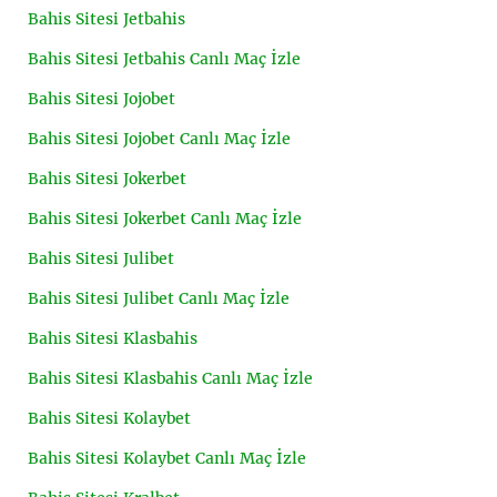
Bahis Sitesi Jetbahis
Bahis Sitesi Jetbahis Canlı Maç İzle
Bahis Sitesi Jojobet
Bahis Sitesi Jojobet Canlı Maç İzle
Bahis Sitesi Jokerbet
Bahis Sitesi Jokerbet Canlı Maç İzle
Bahis Sitesi Julibet
Bahis Sitesi Julibet Canlı Maç İzle
Bahis Sitesi Klasbahis
Bahis Sitesi Klasbahis Canlı Maç İzle
Bahis Sitesi Kolaybet
Bahis Sitesi Kolaybet Canlı Maç İzle