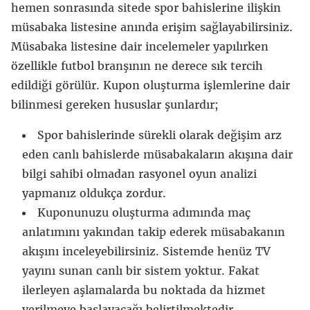
hemen sonrasında sitede spor bahislerine ilişkin
müsabaka listesine anında erişim sağlayabilirsiniz.
Müsabaka listesine dair incelemeler yapılırken
özellikle futbol branşının ne derece sık tercih
edildiği görülür. Kupon oluşturma işlemlerine dair
bilinmesi gereken hususlar şunlardır;
Spor bahislerinde sürekli olarak değişim arz
eden canlı bahislerde müsabakaların akışına dair
bilgi sahibi olmadan rasyonel oyun analizi
yapmanız oldukça zordur.
Kuponunuzu oluşturma adımında maç
anlatımını yakından takip ederek müsabakanın
akışını inceleyebilirsiniz. Sistemde henüz TV
yayını sunan canlı bir sistem yoktur. Fakat
ilerleyen aşlamalarda bu noktada da hizmet
verilmeye başlayacağı belirtilmektedir.