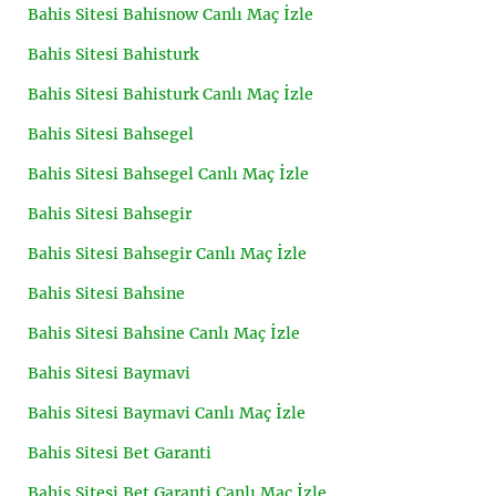
Bahis Sitesi Bahisnow Canlı Maç İzle
Bahis Sitesi Bahisturk
Bahis Sitesi Bahisturk Canlı Maç İzle
Bahis Sitesi Bahsegel
Bahis Sitesi Bahsegel Canlı Maç İzle
Bahis Sitesi Bahsegir
Bahis Sitesi Bahsegir Canlı Maç İzle
Bahis Sitesi Bahsine
Bahis Sitesi Bahsine Canlı Maç İzle
Bahis Sitesi Baymavi
Bahis Sitesi Baymavi Canlı Maç İzle
Bahis Sitesi Bet Garanti
Bahis Sitesi Bet Garanti Canlı Maç İzle