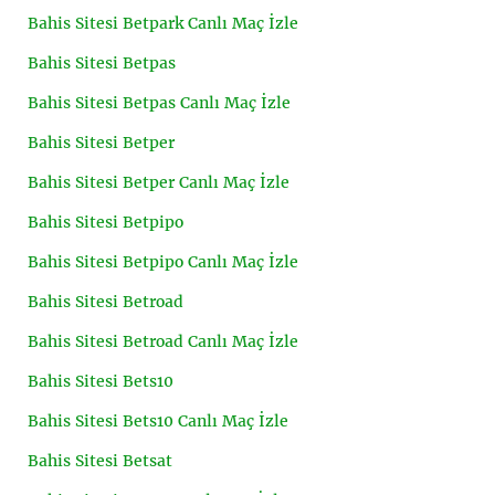
Bahis Sitesi Betpark Canlı Maç İzle
Bahis Sitesi Betpas
Bahis Sitesi Betpas Canlı Maç İzle
Bahis Sitesi Betper
Bahis Sitesi Betper Canlı Maç İzle
Bahis Sitesi Betpipo
Bahis Sitesi Betpipo Canlı Maç İzle
Bahis Sitesi Betroad
Bahis Sitesi Betroad Canlı Maç İzle
Bahis Sitesi Bets10
Bahis Sitesi Bets10 Canlı Maç İzle
Bahis Sitesi Betsat