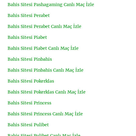
Bahis Sitesi Pashagaming Canlı Maç İzle
Bahis Sitesi Perabet
Bahis Sitesi Perabet Canlı Maç İzle
Bahis Sitesi Piabet
Bahis Sitesi Piabet Canlı Maç İzle
Bahis Sitesi Pinbahis
Bahis Sitesi Pinbahis Canlı Maç İzle
Bahis Sitesi Pokerklas
Bahis Sitesi Pokerklas Canlı Maç İzle
Bahis Sitesi Princess
Bahis Sitesi Princess Canlı Maç İzle
Bahis Sitesi Pulibet
Bahis Sitesi Pulibet Canlı Maç İzle