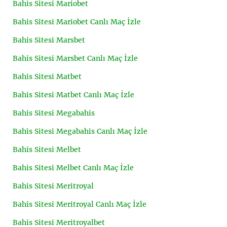
Bahis Sitesi Mariobet
Bahis Sitesi Mariobet Canlı Maç İzle
Bahis Sitesi Marsbet
Bahis Sitesi Marsbet Canlı Maç İzle
Bahis Sitesi Matbet
Bahis Sitesi Matbet Canlı Maç İzle
Bahis Sitesi Megabahis
Bahis Sitesi Megabahis Canlı Maç İzle
Bahis Sitesi Melbet
Bahis Sitesi Melbet Canlı Maç İzle
Bahis Sitesi Meritroyal
Bahis Sitesi Meritroyal Canlı Maç İzle
Bahis Sitesi Meritroyalbet