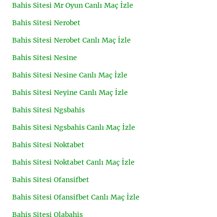
Bahis Sitesi Mr Oyun Canlı Maç İzle
Bahis Sitesi Nerobet
Bahis Sitesi Nerobet Canlı Maç İzle
Bahis Sitesi Nesine
Bahis Sitesi Nesine Canlı Maç İzle
Bahis Sitesi Neyine Canlı Maç İzle
Bahis Sitesi Ngsbahis
Bahis Sitesi Ngsbahis Canlı Maç İzle
Bahis Sitesi Noktabet
Bahis Sitesi Noktabet Canlı Maç İzle
Bahis Sitesi Ofansifbet
Bahis Sitesi Ofansifbet Canlı Maç İzle
Bahis Sitesi Olabahis