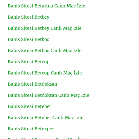
Bahis Sitesi Betarina Canlı Maç İzle
Bahis Sitesi Betbey
Bahis Sitesi Betbey Canlı Maç İzle
Bahis Sitesi Betboo
Bahis Sitesi Betboo Canlı Maç İzle
Bahis Sitesi Betcup
Bahis Sitesi Betcup Canlı Maç İzle
Bahis Sitesi Betdoksan
Bahis Sitesi Betdoksan Canlı Maç İzle
Bahis Sitesi Betebet
Bahis Sitesi Betebet Canlı Maç İzle
Bahis Sitesi Betexper