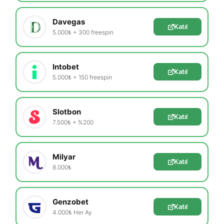
Davegas
Katıl
5.000₺ + 300 freespin
Intobet
Katıl
5.000₺ + 150 freespin
Slotbon
Katıl
7.500₺ + %200
Milyar
Katıl
8.000₺
Genzobet
Katıl
4.000₺ Her Ay