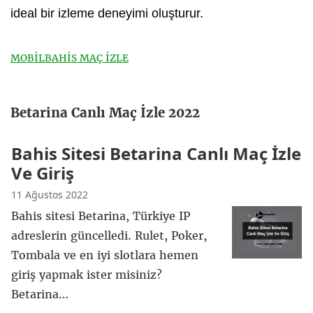
ideal bir izleme deneyimi oluşturur.
MOBİLBAHİS MAÇ İZLE
Betarina Canlı Maç İzle 2022
Bahis Sitesi Betarina Canlı Maç İzle
Ve Giriş
11 Ağustos 2022
Bahis sitesi Betarina, Türkiye IP
adreslerin güncelledi. Rulet, Poker,
Tombala ve en iyi slotlara hemen
giriş yapmak ister misiniz?
Betarina…