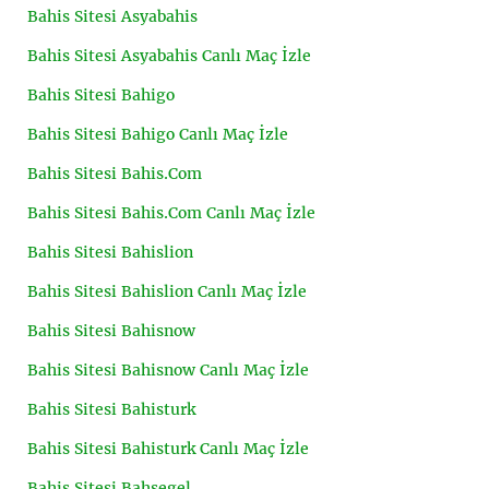
Bahis Sitesi Asyabahis
Bahis Sitesi Asyabahis Canlı Maç İzle
Bahis Sitesi Bahigo
Bahis Sitesi Bahigo Canlı Maç İzle
Bahis Sitesi Bahis.Com
Bahis Sitesi Bahis.Com Canlı Maç İzle
Bahis Sitesi Bahislion
Bahis Sitesi Bahislion Canlı Maç İzle
Bahis Sitesi Bahisnow
Bahis Sitesi Bahisnow Canlı Maç İzle
Bahis Sitesi Bahisturk
Bahis Sitesi Bahisturk Canlı Maç İzle
Bahis Sitesi Bahsegel