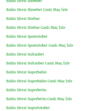
Bahis Sitesi Showbet
Bahis Sitesi Showbet Canlı Maç İzle
Bahis Sitesi Slotbar
Bahis Sitesi Slotbar Canlı Maç İzle
Bahis Sitesi Sportotobet
Bahis Sitesi Sportotobet Canlı Maç İzle
Bahis Sitesi Sultanbet
Bahis Sitesi Sultanbet Canlı Maç İzle
Bahis Sitesi Superbahis
Bahis Sitesi Superbahis Canlı Maç İzle
Bahis Sitesi Superbetin
Bahis Sitesi Superbetin Canlı Maç İzle
Bahis Sitesi Supertotobet