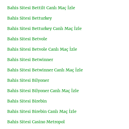
Bahis Sitesi Bettilt Canlı Maç İzle
Bahis Sitesi Betturkey
Bahis Sitesi Betturkey Canlı Maç İzle
Bahis Sitesi Betvole
Bahis Sitesi Betvole Canlı Maç İzle
Bahis Sitesi Betwinner
Bahis Sitesi Betwinner Canlı Maç İzle
Bahis Sitesi Bilyoner
Bahis Sitesi Bilyoner Canlı Maç İzle
Bahis Sitesi Birebin
Bahis Sitesi Birebin Canlı Maç İzle
Bahis Sitesi Casino Metropol