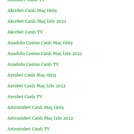
Akcebet Canlı Maç Giriş
Akcebet Canlı Maç İzle 2022
Akcebet Canlı TV
Anadolu Casino Canlı Maç Giriş
Anadolu Casino Canlı Maç İzle 2022
Anadolu Casino Canlı TV
Aresbet Canlı Maç Giriş
Aresbet Canlı Maç İzle 2022
Aresbet Canlı TV
Artemisbet Canlı Maç Giriş
Artemisbet Canlı Maç İzle 2022
Artemisbet Canlı TV