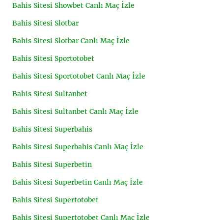
Bahis Sitesi Showbet Canlı Maç İzle
Bahis Sitesi Slotbar
Bahis Sitesi Slotbar Canlı Maç İzle
Bahis Sitesi Sportotobet
Bahis Sitesi Sportotobet Canlı Maç İzle
Bahis Sitesi Sultanbet
Bahis Sitesi Sultanbet Canlı Maç İzle
Bahis Sitesi Superbahis
Bahis Sitesi Superbahis Canlı Maç İzle
Bahis Sitesi Superbetin
Bahis Sitesi Superbetin Canlı Maç İzle
Bahis Sitesi Supertotobet
Bahis Sitesi Supertotobet Canlı Maç İzle