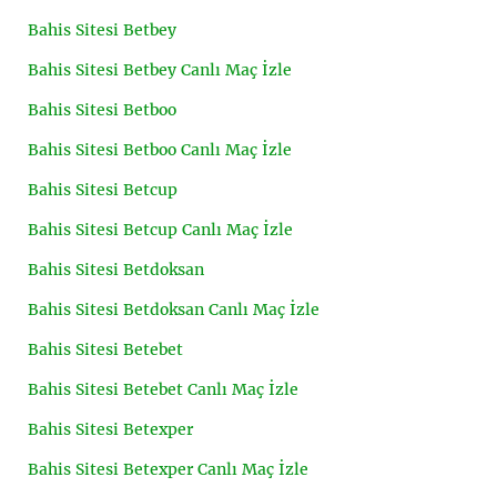
Bahis Sitesi Betbey
Bahis Sitesi Betbey Canlı Maç İzle
Bahis Sitesi Betboo
Bahis Sitesi Betboo Canlı Maç İzle
Bahis Sitesi Betcup
Bahis Sitesi Betcup Canlı Maç İzle
Bahis Sitesi Betdoksan
Bahis Sitesi Betdoksan Canlı Maç İzle
Bahis Sitesi Betebet
Bahis Sitesi Betebet Canlı Maç İzle
Bahis Sitesi Betexper
Bahis Sitesi Betexper Canlı Maç İzle