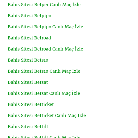
Bahis Sitesi Betper Canlı Maç İzle
Bahis Sitesi Betpipo
Bahis Sitesi Betpipo Canlı Maç İzle
Bahis Sitesi Betroad
Bahis Sitesi Betroad Canlı Maç İzle
Bahis Sitesi Bets10
Bahis Sitesi Bets10 Canlı Maç İzle
Bahis Sitesi Betsat
Bahis Sitesi Betsat Canlı Maç İzle
Bahis Sitesi Betticket
Bahis Sitesi Betticket Canlı Maç İzle
Bahis Sitesi Bettilt
Bahis Sitesi Bettilt Canlı Maç İzle