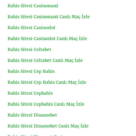
Bahis Sitesi Casinomaxi
Bahis Sitesi Casinomaxi Canlı Maç İzle
Bahis Sitesi Casinoslot
Bahis Sitesi Casinoslot Canlı Maç İzle
Bahis Sitesi Celtabet
Bahis Sitesi Celtabet Canlı Maç İzle
Bahis Sitesi Cep Bahis
Bahis Sitesi Cep Bahis Canlı Maç İzle
Bahis Sitesi Cepbahis
Bahis Sitesi Cepbahis Canlı Maç İzle
Bahis Sitesi Dinamobet
Bahis Sitesi Dinamobet Canlı Maç İzle