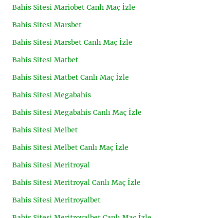
Bahis Sitesi Mariobet Canlı Maç İzle
Bahis Sitesi Marsbet
Bahis Sitesi Marsbet Canlı Maç İzle
Bahis Sitesi Matbet
Bahis Sitesi Matbet Canlı Maç İzle
Bahis Sitesi Megabahis
Bahis Sitesi Megabahis Canlı Maç İzle
Bahis Sitesi Melbet
Bahis Sitesi Melbet Canlı Maç İzle
Bahis Sitesi Meritroyal
Bahis Sitesi Meritroyal Canlı Maç İzle
Bahis Sitesi Meritroyalbet
Bahis Sitesi Meritroyalbet Canlı Maç İzle