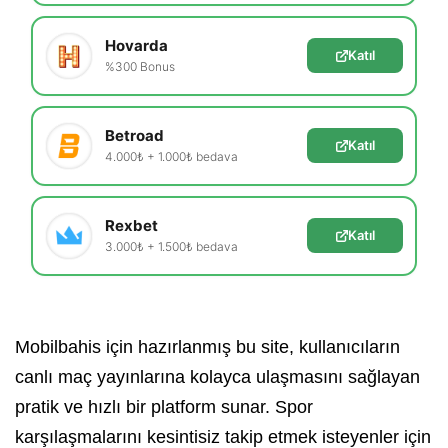
Hovarda
Katıl
%300 Bonus
Betroad
Katıl
4.000₺ + 1.000₺ bedava
Rexbet
Katıl
3.000₺ + 1.500₺ bedava
Mobilbahis için hazırlanmış bu site, kullanıcıların
canlı maç yayınlarına kolayca ulaşmasını sağlayan
pratik ve hızlı bir platform sunar. Spor
karşılaşmalarını kesintisiz takip etmek isteyenler için