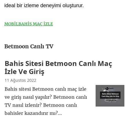
ideal bir izleme deneyimi oluşturur.
MOBİLBAHİS MAÇ İZLE
Betmoon Canlı TV
Bahis Sitesi Betmoon Canlı Maç
İzle Ve Giriş
11 Ağustos 2022
Bahis sitesi Betmoon canlı maç izle
ve giriş nasıl yapılır? Betmoon canlı
TV nasıl izlenir? Betmoon canlı
bahisler kazandırır mı?…