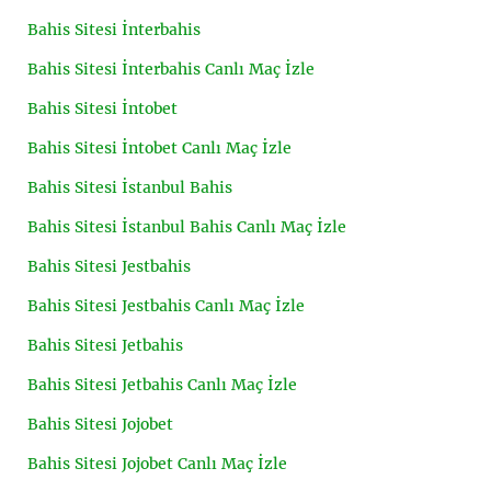
Bahis Sitesi İnterbahis
Bahis Sitesi İnterbahis Canlı Maç İzle
Bahis Sitesi İntobet
Bahis Sitesi İntobet Canlı Maç İzle
Bahis Sitesi İstanbul Bahis
Bahis Sitesi İstanbul Bahis Canlı Maç İzle
Bahis Sitesi Jestbahis
Bahis Sitesi Jestbahis Canlı Maç İzle
Bahis Sitesi Jetbahis
Bahis Sitesi Jetbahis Canlı Maç İzle
Bahis Sitesi Jojobet
Bahis Sitesi Jojobet Canlı Maç İzle