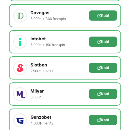
Davegas
Katıl
5.000₺ + 300 freespin
Intobet
Katıl
5.000₺ + 150 freespin
Slotbon
Katıl
7.500₺ + %200
Milyar
Katıl
8.000₺
Genzobet
Katıl
4.000₺ Her Ay