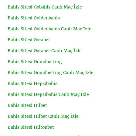
Bahis Sitesi Gobahis Canlı Maç İzle
Bahis Sitesi Goldenbahis
Bahis Sitesi Goldenbahis Canlı Maç İzle
Bahis Sitesi Gorabet
Bahis Sitesi Gorabet Canlı Maç İzle
Bahis Sitesi Grandbetting
Bahis Sitesi Grandbetting Canlı Maç İzle
Bahis Sitesi Hepsibahis
Bahis Sitesi Hepsibahis Canlı Maç İzle
Bahis Sitesi Hilbet
Bahis Sitesi Hilbet Canlı Maç İzle
Bahis Sitesi Hiltonbet