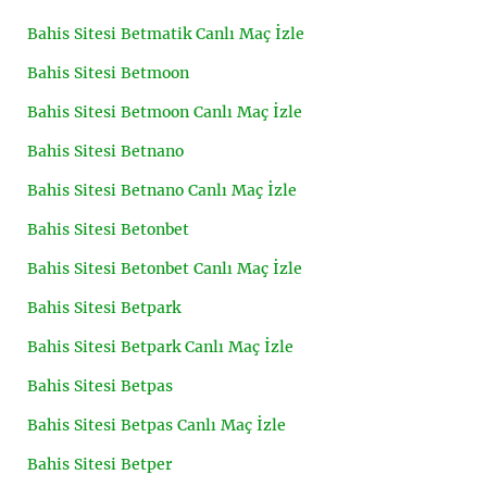
Bahis Sitesi Betmatik Canlı Maç İzle
Bahis Sitesi Betmoon
Bahis Sitesi Betmoon Canlı Maç İzle
Bahis Sitesi Betnano
Bahis Sitesi Betnano Canlı Maç İzle
Bahis Sitesi Betonbet
Bahis Sitesi Betonbet Canlı Maç İzle
Bahis Sitesi Betpark
Bahis Sitesi Betpark Canlı Maç İzle
Bahis Sitesi Betpas
Bahis Sitesi Betpas Canlı Maç İzle
Bahis Sitesi Betper