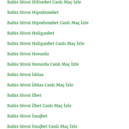
Bahis Sitesi Hiltonbet Canlı Maç İzle
Bahis Sitesi Hipodrombet
Bahis Sitesi Hipodrombet Canlı Maç İzle
Bahis Sitesi Holiganbet
Bahis Sitesi Holiganbet Canlı Maç İzle
Bahis Sitesi Hovarda
Bahis Sitesi Hovarda Canlı Maç İzle
Bahis Sitesi İddaa
Bahis Sitesi İddaa Canlı Maç İzle
Bahis Sitesi İlbet
Bahis Sitesi İlbet Canlı Maç İzle
Bahis Sitesi İmajbet
Bahis Sitesi İmajbet Canlı Maç İzle