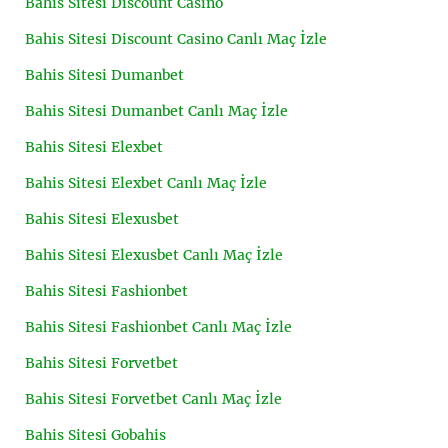
Bahis Sitesi Discount Casino
Bahis Sitesi Discount Casino Canlı Maç İzle
Bahis Sitesi Dumanbet
Bahis Sitesi Dumanbet Canlı Maç İzle
Bahis Sitesi Elexbet
Bahis Sitesi Elexbet Canlı Maç İzle
Bahis Sitesi Elexusbet
Bahis Sitesi Elexusbet Canlı Maç İzle
Bahis Sitesi Fashionbet
Bahis Sitesi Fashionbet Canlı Maç İzle
Bahis Sitesi Forvetbet
Bahis Sitesi Forvetbet Canlı Maç İzle
Bahis Sitesi Gobahis