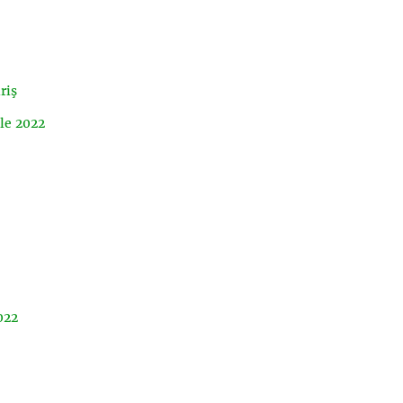
riş
le 2022
022