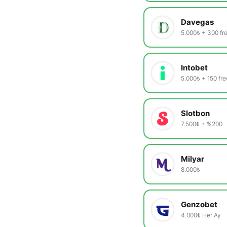
Davegas
5.000₺ + 300 fr
Intobet
5.000₺ + 150 fre
Slotbon
7.500₺ + %200
Milyar
8.000₺
Genzobet
4.000₺ Her Ay