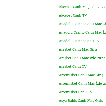
Akcebet Canlı Maç İzle 2022
Akcebet Canlı TV
Anadolu Casino Canlı Maç Gi
Anadolu Casino Canlı Maç İz
Anadolu Casino Canlı TV
Aresbet Canlı Maç Giriş
Aresbet Canlı Maç İzle 2022
Aresbet Canlı TV
Artemisbet Canlı Maç Giriş
Artemisbet Canlı Maç İzle 2
Artemisbet Canlı TV
Asya Bahis Canlı Maç Giriş