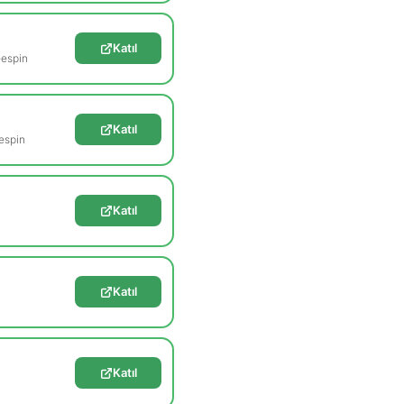
Katıl
eespin
Katıl
espin
Katıl
Katıl
Katıl