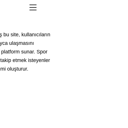
 bu site, kullanıcıların
ayca ulaşmasını
r platform sunar. Spor
 takip etmek isteyenler
imi oluşturur.