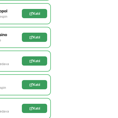
opol
Katıl
espin
sino
Katıl
e
Katıl
bedava
Katıl
espin
Katıl
bedava