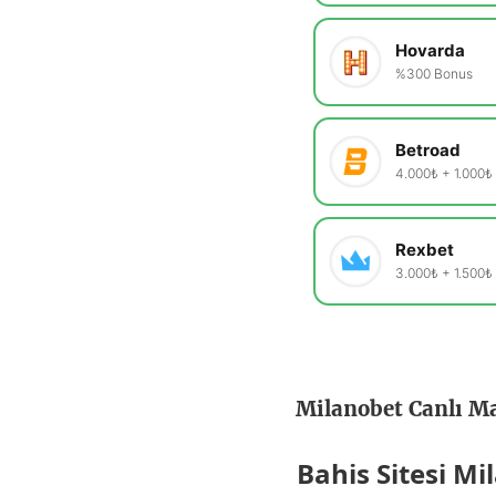
Hovarda
%300 Bonus
Betroad
4.000₺ + 1.000₺
Rexbet
3.000₺ + 1.500₺
Milanobet Canlı Ma
Bahis Sitesi Mi