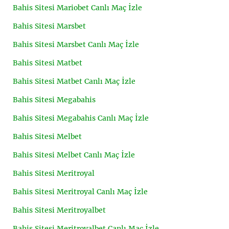
Bahis Sitesi Mariobet Canlı Maç İzle
Bahis Sitesi Marsbet
Bahis Sitesi Marsbet Canlı Maç İzle
Bahis Sitesi Matbet
Bahis Sitesi Matbet Canlı Maç İzle
Bahis Sitesi Megabahis
Bahis Sitesi Megabahis Canlı Maç İzle
Bahis Sitesi Melbet
Bahis Sitesi Melbet Canlı Maç İzle
Bahis Sitesi Meritroyal
Bahis Sitesi Meritroyal Canlı Maç İzle
Bahis Sitesi Meritroyalbet
Bahis Sitesi Meritroyalbet Canlı Maç İzle