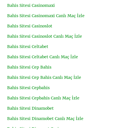
Bahis Sitesi Casinomaxi
Bahis Sitesi Casinomaxi Canlı Maç İzle
Bahis Sitesi Casinoslot
Bahis Sitesi Casinoslot Canlı Maç İzle
Bahis Sitesi Celtabet
Bahis Sitesi Celtabet Canlı Maç İzle
Bahis Sitesi Cep Bahis
Bahis Sitesi Cep Bahis Canlı Maç İzle
Bahis Sitesi Cepbahis
Bahis Sitesi Cepbahis Canlı Maç İzle
Bahis Sitesi Dinamobet
Bahis Sitesi Dinamobet Canlı Maç İzle