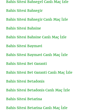
Bahis Sitesi Bahsegel Canlı Maç İzle
Bahis Sitesi Bahsegir
Bahis Sitesi Bahsegir Canlı Maç İzle
Bahis Sitesi Bahsine
Bahis Sitesi Bahsine Canlı Maç İzle
Bahis Sitesi Baymavi
Bahis Sitesi Baymavi Canlı Maç İzle
Bahis Sitesi Bet Garanti
Bahis Sitesi Bet Garanti Canlı Maç İzle
Bahis Sitesi Betadonis
Bahis Sitesi Betadonis Canlı Maç İzle
Bahis Sitesi Betarina
Bahis Sitesi Betarina Canlı Maç İzle