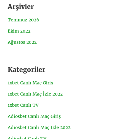
Arşivler
Temmuz 2026
Ekim 2022
Ağustos 2022
Kategoriler
1xbet Canlı Maç Giriş
1xbet Canlı Maç İzle 2022
1xbet Canlı TV
Adiosbet Canlı Maç Giriş
Adiosbet Canlı Maç İzle 2022
Adiosbet Canlı TV