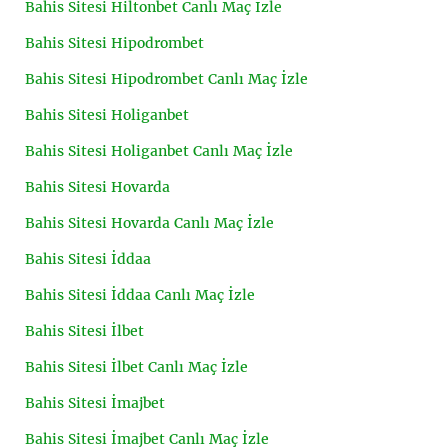
Bahis Sitesi Hiltonbet Canlı Maç İzle
Bahis Sitesi Hipodrombet
Bahis Sitesi Hipodrombet Canlı Maç İzle
Bahis Sitesi Holiganbet
Bahis Sitesi Holiganbet Canlı Maç İzle
Bahis Sitesi Hovarda
Bahis Sitesi Hovarda Canlı Maç İzle
Bahis Sitesi İddaa
Bahis Sitesi İddaa Canlı Maç İzle
Bahis Sitesi İlbet
Bahis Sitesi İlbet Canlı Maç İzle
Bahis Sitesi İmajbet
Bahis Sitesi İmajbet Canlı Maç İzle