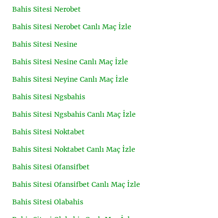
Bahis Sitesi Nerobet
Bahis Sitesi Nerobet Canlı Maç İzle
Bahis Sitesi Nesine
Bahis Sitesi Nesine Canlı Maç İzle
Bahis Sitesi Neyine Canlı Maç İzle
Bahis Sitesi Ngsbahis
Bahis Sitesi Ngsbahis Canlı Maç İzle
Bahis Sitesi Noktabet
Bahis Sitesi Noktabet Canlı Maç İzle
Bahis Sitesi Ofansifbet
Bahis Sitesi Ofansifbet Canlı Maç İzle
Bahis Sitesi Olabahis