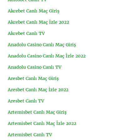
Akcebet Canlı Maç Giriş
Akcebet Canlı Maç İzle 2022
Akcebet Canlı TV
Anadolu Casino Canlı Maç Giriş
Anadolu Casino Canlı Maç İzle 2022
Anadolu Casino Canlı TV
Aresbet Canlı Maç Giriş
Aresbet Canlı Maç İzle 2022
Aresbet Canlı TV
Artemisbet Canlı Maç Giriş
Artemisbet Canlı Maç İzle 2022
Artemisbet Canlı TV