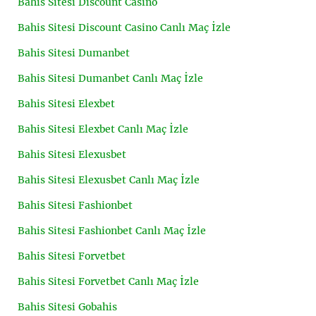
Bahis Sitesi Discount Casino
Bahis Sitesi Discount Casino Canlı Maç İzle
Bahis Sitesi Dumanbet
Bahis Sitesi Dumanbet Canlı Maç İzle
Bahis Sitesi Elexbet
Bahis Sitesi Elexbet Canlı Maç İzle
Bahis Sitesi Elexusbet
Bahis Sitesi Elexusbet Canlı Maç İzle
Bahis Sitesi Fashionbet
Bahis Sitesi Fashionbet Canlı Maç İzle
Bahis Sitesi Forvetbet
Bahis Sitesi Forvetbet Canlı Maç İzle
Bahis Sitesi Gobahis