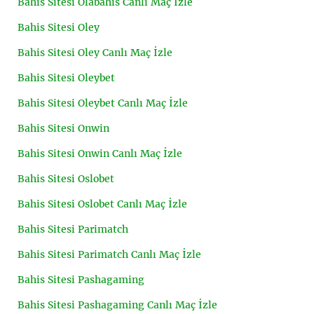
Bahis Sitesi Olabahis Canlı Maç İzle
Bahis Sitesi Oley
Bahis Sitesi Oley Canlı Maç İzle
Bahis Sitesi Oleybet
Bahis Sitesi Oleybet Canlı Maç İzle
Bahis Sitesi Onwin
Bahis Sitesi Onwin Canlı Maç İzle
Bahis Sitesi Oslobet
Bahis Sitesi Oslobet Canlı Maç İzle
Bahis Sitesi Parimatch
Bahis Sitesi Parimatch Canlı Maç İzle
Bahis Sitesi Pashagaming
Bahis Sitesi Pashagaming Canlı Maç İzle