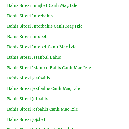
Bahis Sitesi İmajbet Canlı Maç İzle
Bahis Sitesi İnterbahis
Bahis Sitesi İnterbahis Canlı Maç İzle
Bahis Sitesi İntobet
Bahis Sitesi İntobet Canlı Maç İzle
Bahis Sitesi İstanbul Bahis
Bahis Sitesi İstanbul Bahis Canlı Maç İzle
Bahis Sitesi Jestbahis
Bahis Sitesi Jestbahis Canlı Maç İzle
Bahis Sitesi Jetbahis
Bahis Sitesi Jetbahis Canlı Maç İzle
Bahis Sitesi Jojobet