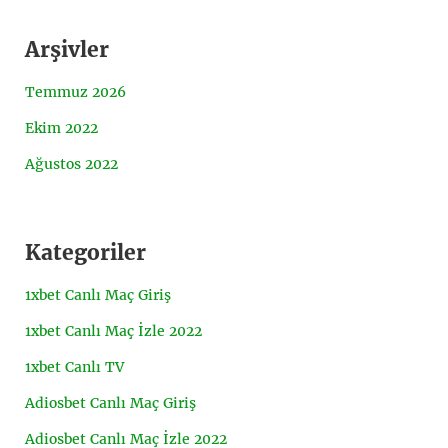
Arşivler
Temmuz 2026
Ekim 2022
Ağustos 2022
Kategoriler
1xbet Canlı Maç Giriş
1xbet Canlı Maç İzle 2022
1xbet Canlı TV
Adiosbet Canlı Maç Giriş
Adiosbet Canlı Maç İzle 2022