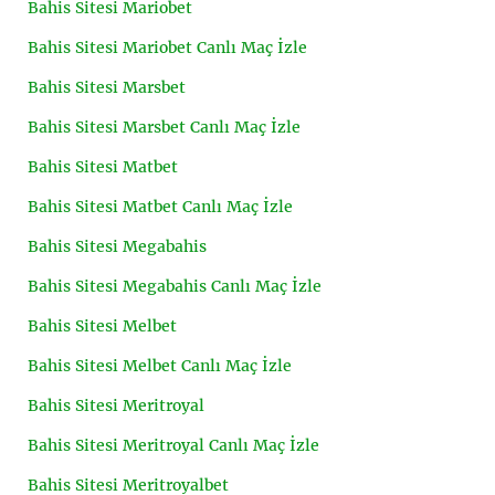
Bahis Sitesi Mariobet
Bahis Sitesi Mariobet Canlı Maç İzle
Bahis Sitesi Marsbet
Bahis Sitesi Marsbet Canlı Maç İzle
Bahis Sitesi Matbet
Bahis Sitesi Matbet Canlı Maç İzle
Bahis Sitesi Megabahis
Bahis Sitesi Megabahis Canlı Maç İzle
Bahis Sitesi Melbet
Bahis Sitesi Melbet Canlı Maç İzle
Bahis Sitesi Meritroyal
Bahis Sitesi Meritroyal Canlı Maç İzle
Bahis Sitesi Meritroyalbet