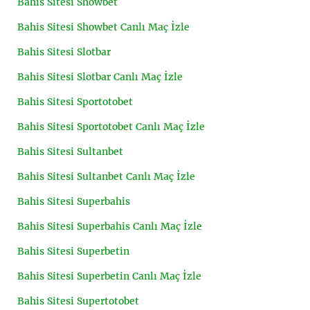
Bahis Sitesi Showbet
Bahis Sitesi Showbet Canlı Maç İzle
Bahis Sitesi Slotbar
Bahis Sitesi Slotbar Canlı Maç İzle
Bahis Sitesi Sportotobet
Bahis Sitesi Sportotobet Canlı Maç İzle
Bahis Sitesi Sultanbet
Bahis Sitesi Sultanbet Canlı Maç İzle
Bahis Sitesi Superbahis
Bahis Sitesi Superbahis Canlı Maç İzle
Bahis Sitesi Superbetin
Bahis Sitesi Superbetin Canlı Maç İzle
Bahis Sitesi Supertotobet