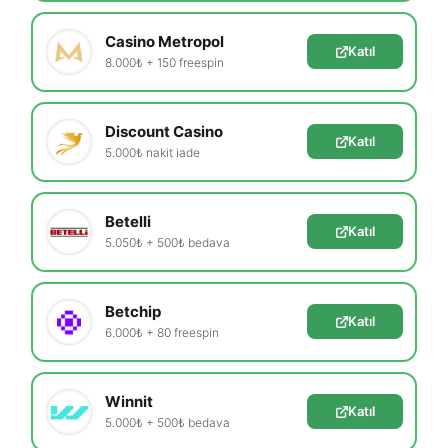
Casino Metropol
Katıl
8.000₺ + 150 freespin
Discount Casino
Katıl
5.000₺ nakit iade
Betelli
Katıl
5.050₺ + 500₺ bedava
Betchip
Katıl
6.000₺ + 80 freespin
Winnit
Katıl
5.000₺ + 500₺ bedava