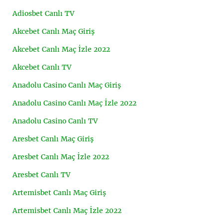
Adiosbet Canlı TV
Akcebet Canlı Maç Giriş
Akcebet Canlı Maç İzle 2022
Akcebet Canlı TV
Anadolu Casino Canlı Maç Giriş
Anadolu Casino Canlı Maç İzle 2022
Anadolu Casino Canlı TV
Aresbet Canlı Maç Giriş
Aresbet Canlı Maç İzle 2022
Aresbet Canlı TV
Artemisbet Canlı Maç Giriş
Artemisbet Canlı Maç İzle 2022