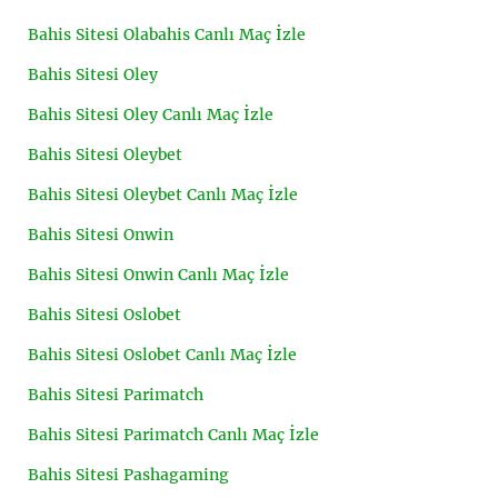
Bahis Sitesi Olabahis Canlı Maç İzle
Bahis Sitesi Oley
Bahis Sitesi Oley Canlı Maç İzle
Bahis Sitesi Oleybet
Bahis Sitesi Oleybet Canlı Maç İzle
Bahis Sitesi Onwin
Bahis Sitesi Onwin Canlı Maç İzle
Bahis Sitesi Oslobet
Bahis Sitesi Oslobet Canlı Maç İzle
Bahis Sitesi Parimatch
Bahis Sitesi Parimatch Canlı Maç İzle
Bahis Sitesi Pashagaming