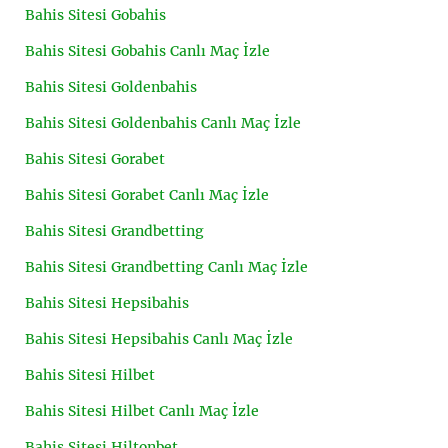
Bahis Sitesi Gobahis
Bahis Sitesi Gobahis Canlı Maç İzle
Bahis Sitesi Goldenbahis
Bahis Sitesi Goldenbahis Canlı Maç İzle
Bahis Sitesi Gorabet
Bahis Sitesi Gorabet Canlı Maç İzle
Bahis Sitesi Grandbetting
Bahis Sitesi Grandbetting Canlı Maç İzle
Bahis Sitesi Hepsibahis
Bahis Sitesi Hepsibahis Canlı Maç İzle
Bahis Sitesi Hilbet
Bahis Sitesi Hilbet Canlı Maç İzle
Bahis Sitesi Hiltonbet