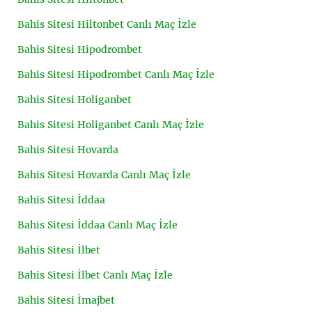
Bahis Sitesi Hiltonbet Canlı Maç İzle
Bahis Sitesi Hipodrombet
Bahis Sitesi Hipodrombet Canlı Maç İzle
Bahis Sitesi Holiganbet
Bahis Sitesi Holiganbet Canlı Maç İzle
Bahis Sitesi Hovarda
Bahis Sitesi Hovarda Canlı Maç İzle
Bahis Sitesi İddaa
Bahis Sitesi İddaa Canlı Maç İzle
Bahis Sitesi İlbet
Bahis Sitesi İlbet Canlı Maç İzle
Bahis Sitesi İmajbet