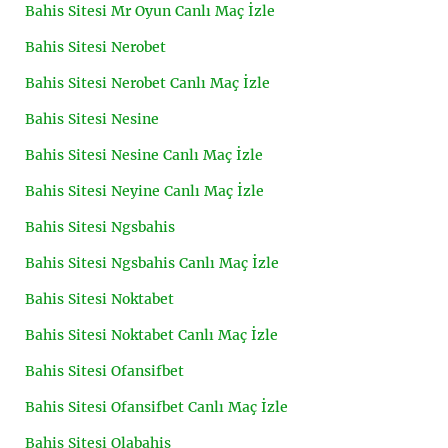
Bahis Sitesi Mr Oyun Canlı Maç İzle
Bahis Sitesi Nerobet
Bahis Sitesi Nerobet Canlı Maç İzle
Bahis Sitesi Nesine
Bahis Sitesi Nesine Canlı Maç İzle
Bahis Sitesi Neyine Canlı Maç İzle
Bahis Sitesi Ngsbahis
Bahis Sitesi Ngsbahis Canlı Maç İzle
Bahis Sitesi Noktabet
Bahis Sitesi Noktabet Canlı Maç İzle
Bahis Sitesi Ofansifbet
Bahis Sitesi Ofansifbet Canlı Maç İzle
Bahis Sitesi Olabahis