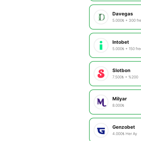
Davegas
5.000₺ + 300 fr
Intobet
5.000₺ + 150 fre
Slotbon
7.500₺ + %200
Milyar
8.000₺
Genzobet
4.000₺ Her Ay