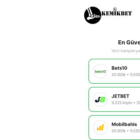
En Güven
Yeni kampanya 
Bets10
20.000₺ + %300 
JETBET
%325 kripto + 2
Mobilbahis
20.000₺ + %225 