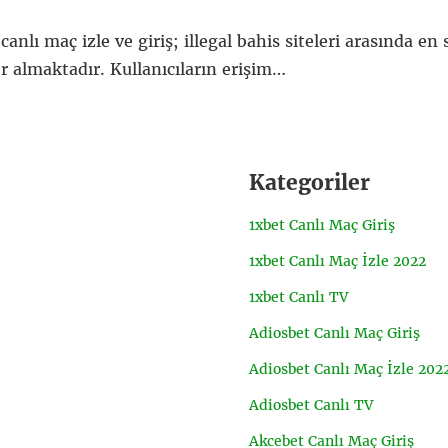
canlı maç izle ve giriş; illegal bahis siteleri arasında en 
r almaktadır. Kullanıcıların erişim…
Kategoriler
1xbet Canlı Maç Giriş
1xbet Canlı Maç İzle 2022
1xbet Canlı TV
Adiosbet Canlı Maç Giriş
Adiosbet Canlı Maç İzle 202
Adiosbet Canlı TV
Akcebet Canlı Maç Giriş