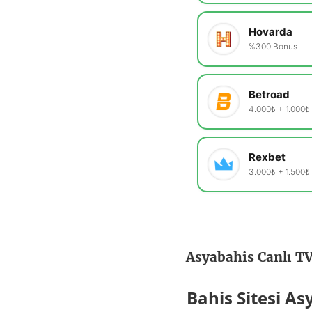
Hovarda
%300 Bonus
Betroad
4.000₺ + 1.000₺
Rexbet
3.000₺ + 1.500₺
Asyabahis Canlı T
Bahis Sitesi As