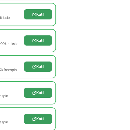
Katıl
t iade
Katıl
000₺ risksiz
Katıl
0 freespin
Katıl
espin
Katıl
espin