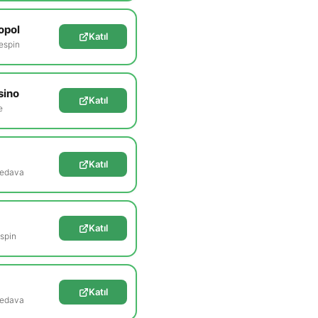
opol
Katıl
espin
sino
Katıl
e
Katıl
bedava
Katıl
espin
Katıl
bedava