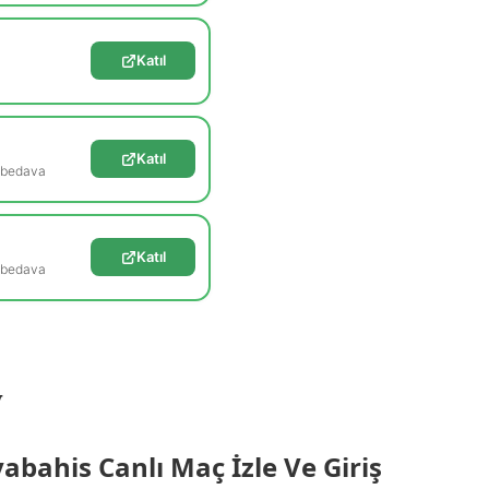
Katıl
Katıl
 bedava
Katıl
 bedava
V
yabahis Canlı Maç İzle Ve Giriş