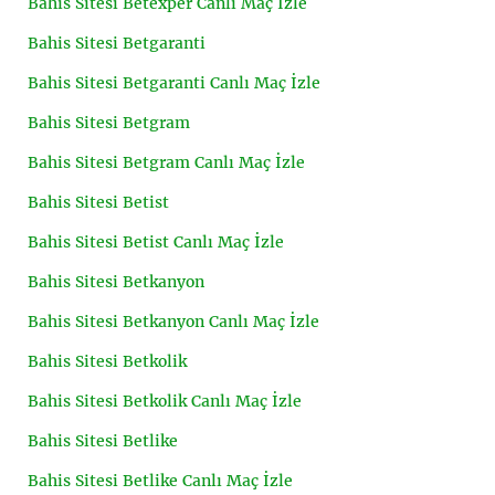
Bahis Sitesi Betexper Canlı Maç İzle
Bahis Sitesi Betgaranti
Bahis Sitesi Betgaranti Canlı Maç İzle
Bahis Sitesi Betgram
Bahis Sitesi Betgram Canlı Maç İzle
Bahis Sitesi Betist
Bahis Sitesi Betist Canlı Maç İzle
Bahis Sitesi Betkanyon
Bahis Sitesi Betkanyon Canlı Maç İzle
Bahis Sitesi Betkolik
Bahis Sitesi Betkolik Canlı Maç İzle
Bahis Sitesi Betlike
Bahis Sitesi Betlike Canlı Maç İzle