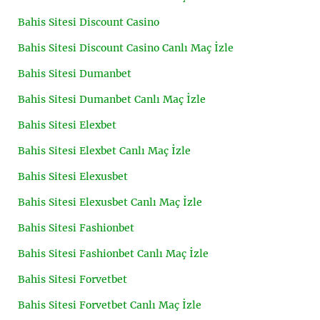
Bahis Sitesi Discount Casino
Bahis Sitesi Discount Casino Canlı Maç İzle
Bahis Sitesi Dumanbet
Bahis Sitesi Dumanbet Canlı Maç İzle
Bahis Sitesi Elexbet
Bahis Sitesi Elexbet Canlı Maç İzle
Bahis Sitesi Elexusbet
Bahis Sitesi Elexusbet Canlı Maç İzle
Bahis Sitesi Fashionbet
Bahis Sitesi Fashionbet Canlı Maç İzle
Bahis Sitesi Forvetbet
Bahis Sitesi Forvetbet Canlı Maç İzle