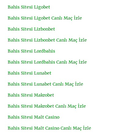
Bahis Sitesi Ligobet
Bahis Sitesi Ligobet Canlı Maç İzle
Bahis Sitesi Lizbonbet
Bahis Sitesi Lizbonbet Canlı Maç İzle
Bahis Sitesi Lordbahis
Bahis Sitesi Lordbahis Canlı Maç İzle
Bahis Sitesi Lunabet
Bahis Sitesi Lunabet Canlı Maç İzle
Bahis Sitesi Makrobet
Bahis Sitesi Makrobet Canlı Maç İzle
Bahis Sitesi Malt Casino
Bahis Sitesi Malt Casino Canlı Maç İzle