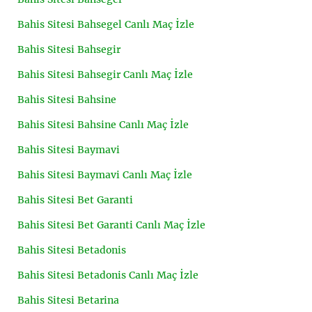
Bahis Sitesi Bahsegel Canlı Maç İzle
Bahis Sitesi Bahsegir
Bahis Sitesi Bahsegir Canlı Maç İzle
Bahis Sitesi Bahsine
Bahis Sitesi Bahsine Canlı Maç İzle
Bahis Sitesi Baymavi
Bahis Sitesi Baymavi Canlı Maç İzle
Bahis Sitesi Bet Garanti
Bahis Sitesi Bet Garanti Canlı Maç İzle
Bahis Sitesi Betadonis
Bahis Sitesi Betadonis Canlı Maç İzle
Bahis Sitesi Betarina