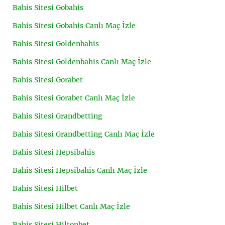
Bahis Sitesi Gobahis
Bahis Sitesi Gobahis Canlı Maç İzle
Bahis Sitesi Goldenbahis
Bahis Sitesi Goldenbahis Canlı Maç İzle
Bahis Sitesi Gorabet
Bahis Sitesi Gorabet Canlı Maç İzle
Bahis Sitesi Grandbetting
Bahis Sitesi Grandbetting Canlı Maç İzle
Bahis Sitesi Hepsibahis
Bahis Sitesi Hepsibahis Canlı Maç İzle
Bahis Sitesi Hilbet
Bahis Sitesi Hilbet Canlı Maç İzle
Bahis Sitesi Hiltonbet