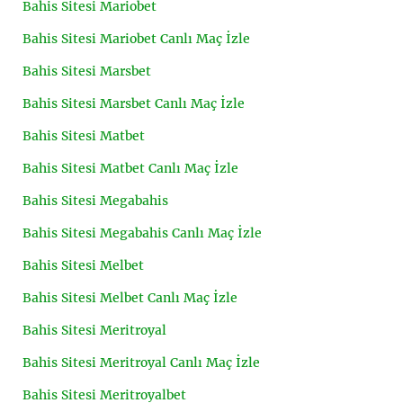
Bahis Sitesi Mariobet
Bahis Sitesi Mariobet Canlı Maç İzle
Bahis Sitesi Marsbet
Bahis Sitesi Marsbet Canlı Maç İzle
Bahis Sitesi Matbet
Bahis Sitesi Matbet Canlı Maç İzle
Bahis Sitesi Megabahis
Bahis Sitesi Megabahis Canlı Maç İzle
Bahis Sitesi Melbet
Bahis Sitesi Melbet Canlı Maç İzle
Bahis Sitesi Meritroyal
Bahis Sitesi Meritroyal Canlı Maç İzle
Bahis Sitesi Meritroyalbet