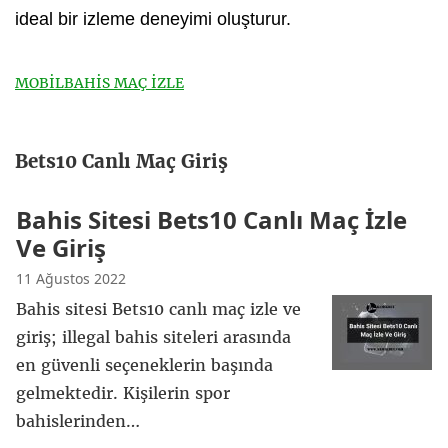
ideal bir izleme deneyimi oluşturur.
MOBİLBAHİS MAÇ İZLE
Bets10 Canlı Maç Giriş
Bahis Sitesi Bets10 Canlı Maç İzle
Ve Giriş
11 Ağustos 2022
Bahis sitesi Bets10 canlı maç izle ve
giriş; illegal bahis siteleri arasında
en güvenli seçeneklerin başında
gelmektedir. Kişilerin spor
bahislerinden…