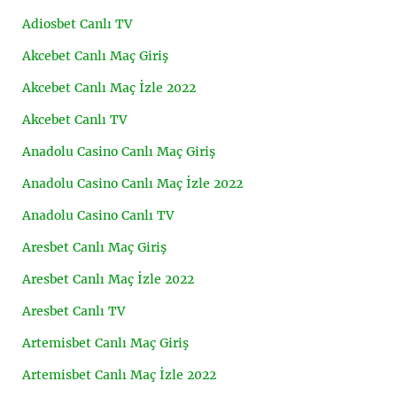
Adiosbet Canlı TV
Akcebet Canlı Maç Giriş
Akcebet Canlı Maç İzle 2022
Akcebet Canlı TV
Anadolu Casino Canlı Maç Giriş
Anadolu Casino Canlı Maç İzle 2022
Anadolu Casino Canlı TV
Aresbet Canlı Maç Giriş
Aresbet Canlı Maç İzle 2022
Aresbet Canlı TV
Artemisbet Canlı Maç Giriş
Artemisbet Canlı Maç İzle 2022