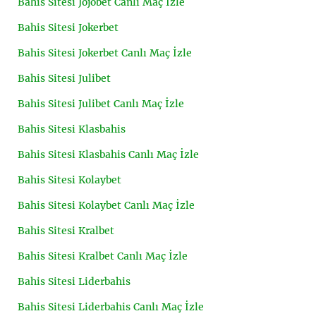
Bahis Sitesi Jojobet Canlı Maç İzle
Bahis Sitesi Jokerbet
Bahis Sitesi Jokerbet Canlı Maç İzle
Bahis Sitesi Julibet
Bahis Sitesi Julibet Canlı Maç İzle
Bahis Sitesi Klasbahis
Bahis Sitesi Klasbahis Canlı Maç İzle
Bahis Sitesi Kolaybet
Bahis Sitesi Kolaybet Canlı Maç İzle
Bahis Sitesi Kralbet
Bahis Sitesi Kralbet Canlı Maç İzle
Bahis Sitesi Liderbahis
Bahis Sitesi Liderbahis Canlı Maç İzle