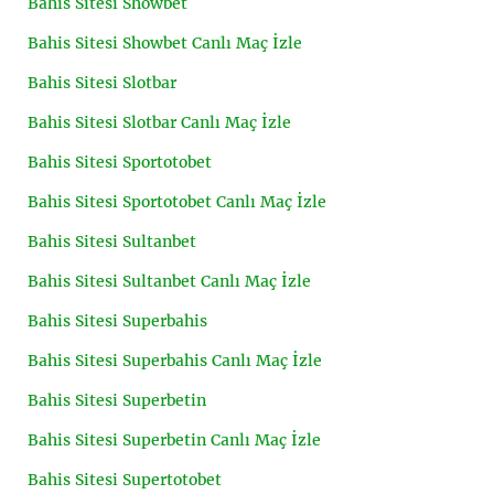
Bahis Sitesi Showbet
Bahis Sitesi Showbet Canlı Maç İzle
Bahis Sitesi Slotbar
Bahis Sitesi Slotbar Canlı Maç İzle
Bahis Sitesi Sportotobet
Bahis Sitesi Sportotobet Canlı Maç İzle
Bahis Sitesi Sultanbet
Bahis Sitesi Sultanbet Canlı Maç İzle
Bahis Sitesi Superbahis
Bahis Sitesi Superbahis Canlı Maç İzle
Bahis Sitesi Superbetin
Bahis Sitesi Superbetin Canlı Maç İzle
Bahis Sitesi Supertotobet