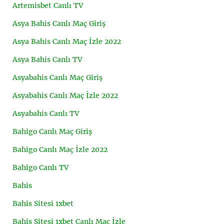
Artemisbet Canlı TV
Asya Bahis Canlı Maç Giriş
Asya Bahis Canlı Maç İzle 2022
Asya Bahis Canlı TV
Asyabahis Canlı Maç Giriş
Asyabahis Canlı Maç İzle 2022
Asyabahis Canlı TV
Bahigo Canlı Maç Giriş
Bahigo Canlı Maç İzle 2022
Bahigo Canlı TV
Bahis
Bahis Sitesi 1xbet
Bahis Sitesi 1xbet Canlı Maç İzle