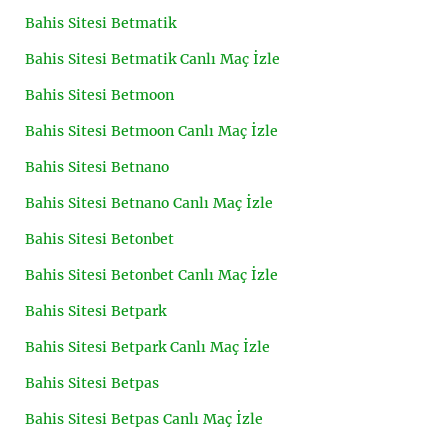
Bahis Sitesi Betmatik
Bahis Sitesi Betmatik Canlı Maç İzle
Bahis Sitesi Betmoon
Bahis Sitesi Betmoon Canlı Maç İzle
Bahis Sitesi Betnano
Bahis Sitesi Betnano Canlı Maç İzle
Bahis Sitesi Betonbet
Bahis Sitesi Betonbet Canlı Maç İzle
Bahis Sitesi Betpark
Bahis Sitesi Betpark Canlı Maç İzle
Bahis Sitesi Betpas
Bahis Sitesi Betpas Canlı Maç İzle