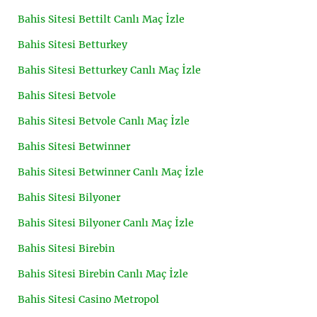
Bahis Sitesi Bettilt Canlı Maç İzle
Bahis Sitesi Betturkey
Bahis Sitesi Betturkey Canlı Maç İzle
Bahis Sitesi Betvole
Bahis Sitesi Betvole Canlı Maç İzle
Bahis Sitesi Betwinner
Bahis Sitesi Betwinner Canlı Maç İzle
Bahis Sitesi Bilyoner
Bahis Sitesi Bilyoner Canlı Maç İzle
Bahis Sitesi Birebin
Bahis Sitesi Birebin Canlı Maç İzle
Bahis Sitesi Casino Metropol