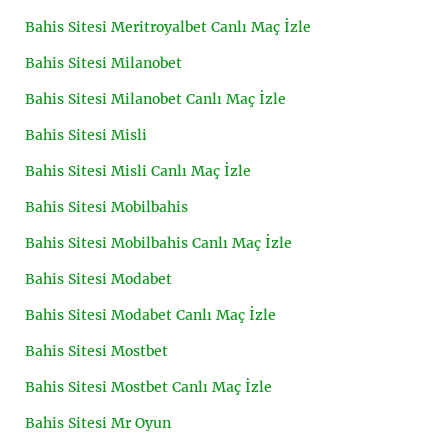
Bahis Sitesi Meritroyalbet Canlı Maç İzle
Bahis Sitesi Milanobet
Bahis Sitesi Milanobet Canlı Maç İzle
Bahis Sitesi Misli
Bahis Sitesi Misli Canlı Maç İzle
Bahis Sitesi Mobilbahis
Bahis Sitesi Mobilbahis Canlı Maç İzle
Bahis Sitesi Modabet
Bahis Sitesi Modabet Canlı Maç İzle
Bahis Sitesi Mostbet
Bahis Sitesi Mostbet Canlı Maç İzle
Bahis Sitesi Mr Oyun