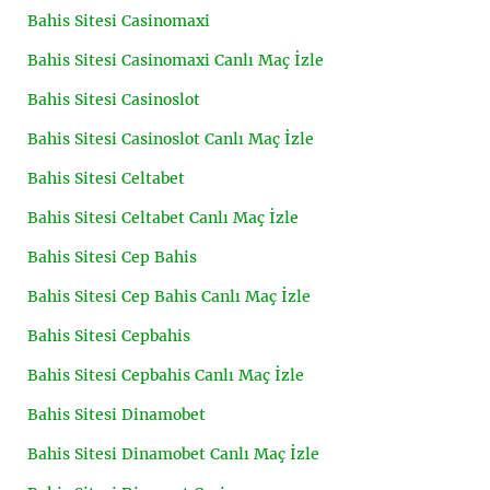
Bahis Sitesi Casinomaxi
Bahis Sitesi Casinomaxi Canlı Maç İzle
Bahis Sitesi Casinoslot
Bahis Sitesi Casinoslot Canlı Maç İzle
Bahis Sitesi Celtabet
Bahis Sitesi Celtabet Canlı Maç İzle
Bahis Sitesi Cep Bahis
Bahis Sitesi Cep Bahis Canlı Maç İzle
Bahis Sitesi Cepbahis
Bahis Sitesi Cepbahis Canlı Maç İzle
Bahis Sitesi Dinamobet
Bahis Sitesi Dinamobet Canlı Maç İzle