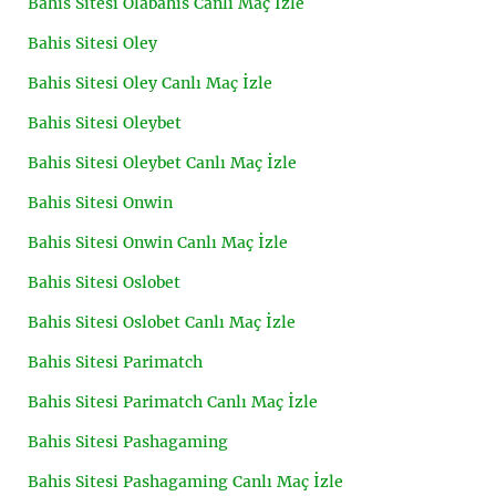
Bahis Sitesi Olabahis Canlı Maç İzle
Bahis Sitesi Oley
Bahis Sitesi Oley Canlı Maç İzle
Bahis Sitesi Oleybet
Bahis Sitesi Oleybet Canlı Maç İzle
Bahis Sitesi Onwin
Bahis Sitesi Onwin Canlı Maç İzle
Bahis Sitesi Oslobet
Bahis Sitesi Oslobet Canlı Maç İzle
Bahis Sitesi Parimatch
Bahis Sitesi Parimatch Canlı Maç İzle
Bahis Sitesi Pashagaming
Bahis Sitesi Pashagaming Canlı Maç İzle