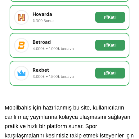
Hovarda
Katıl
%300 Bonus
Betroad
Katıl
4.000₺ + 1.000₺ bedava
Rexbet
Katıl
3.000₺ + 1.500₺ bedava
Mobilbahis için hazırlanmış bu site, kullanıcıların
canlı maç yayınlarına kolayca ulaşmasını sağlayan
pratik ve hızlı bir platform sunar. Spor
karşılaşmalarını kesintisiz takip etmek isteyenler için