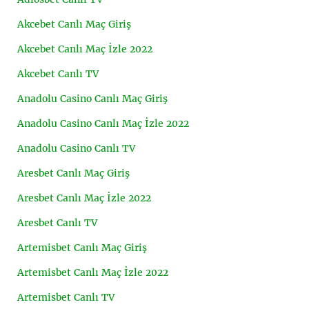
Akcebet Canlı Maç Giriş
Akcebet Canlı Maç İzle 2022
Akcebet Canlı TV
Anadolu Casino Canlı Maç Giriş
Anadolu Casino Canlı Maç İzle 2022
Anadolu Casino Canlı TV
Aresbet Canlı Maç Giriş
Aresbet Canlı Maç İzle 2022
Aresbet Canlı TV
Artemisbet Canlı Maç Giriş
Artemisbet Canlı Maç İzle 2022
Artemisbet Canlı TV