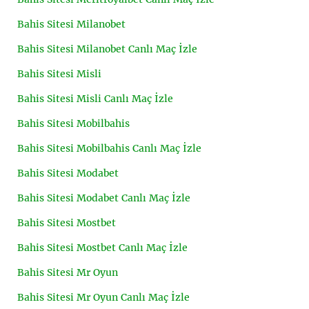
Bahis Sitesi Milanobet
Bahis Sitesi Milanobet Canlı Maç İzle
Bahis Sitesi Misli
Bahis Sitesi Misli Canlı Maç İzle
Bahis Sitesi Mobilbahis
Bahis Sitesi Mobilbahis Canlı Maç İzle
Bahis Sitesi Modabet
Bahis Sitesi Modabet Canlı Maç İzle
Bahis Sitesi Mostbet
Bahis Sitesi Mostbet Canlı Maç İzle
Bahis Sitesi Mr Oyun
Bahis Sitesi Mr Oyun Canlı Maç İzle