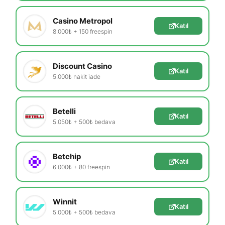
Casino Metropol
Katıl
8.000₺ + 150 freespin
Discount Casino
Katıl
5.000₺ nakit iade
Betelli
Katıl
5.050₺ + 500₺ bedava
Betchip
Katıl
6.000₺ + 80 freespin
Winnit
Katıl
5.000₺ + 500₺ bedava