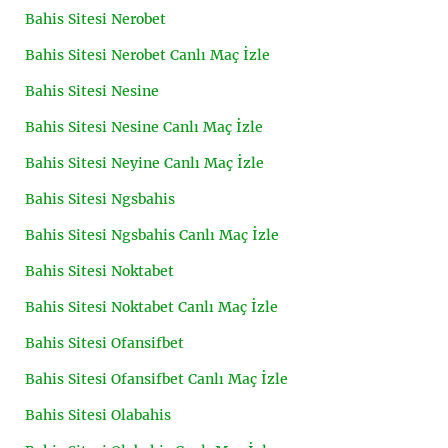
Bahis Sitesi Nerobet
Bahis Sitesi Nerobet Canlı Maç İzle
Bahis Sitesi Nesine
Bahis Sitesi Nesine Canlı Maç İzle
Bahis Sitesi Neyine Canlı Maç İzle
Bahis Sitesi Ngsbahis
Bahis Sitesi Ngsbahis Canlı Maç İzle
Bahis Sitesi Noktabet
Bahis Sitesi Noktabet Canlı Maç İzle
Bahis Sitesi Ofansifbet
Bahis Sitesi Ofansifbet Canlı Maç İzle
Bahis Sitesi Olabahis