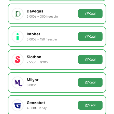
Davegas
Katıl
5.000₺ + 300 freespin
Intobet
Katıl
5.000₺ + 150 freespin
Slotbon
Katıl
7.500₺ + %200
Milyar
Katıl
8.000₺
Genzobet
Katıl
4.000₺ Her Ay