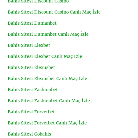
Bahis Sitesi Discount Casino
Bahis Sitesi Discount Casino Canlı Maç İzle
Bahis Sitesi Dumanbet
Bahis Sitesi Dumanbet Canlı Maç İzle
Bahis Sitesi Elexbet
Bahis Sitesi Elexbet Canlı Maç İzle
Bahis Sitesi Elexusbet
Bahis Sitesi Elexusbet Canlı Maç İzle
Bahis Sitesi Fashionbet
Bahis Sitesi Fashionbet Canlı Maç İzle
Bahis Sitesi Forvetbet
Bahis Sitesi Forvetbet Canlı Maç İzle
Bahis Sitesi Gobahis