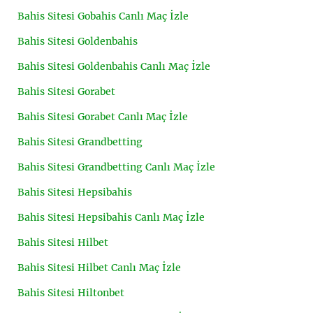
Bahis Sitesi Gobahis Canlı Maç İzle
Bahis Sitesi Goldenbahis
Bahis Sitesi Goldenbahis Canlı Maç İzle
Bahis Sitesi Gorabet
Bahis Sitesi Gorabet Canlı Maç İzle
Bahis Sitesi Grandbetting
Bahis Sitesi Grandbetting Canlı Maç İzle
Bahis Sitesi Hepsibahis
Bahis Sitesi Hepsibahis Canlı Maç İzle
Bahis Sitesi Hilbet
Bahis Sitesi Hilbet Canlı Maç İzle
Bahis Sitesi Hiltonbet