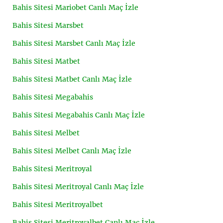
Bahis Sitesi Mariobet Canlı Maç İzle
Bahis Sitesi Marsbet
Bahis Sitesi Marsbet Canlı Maç İzle
Bahis Sitesi Matbet
Bahis Sitesi Matbet Canlı Maç İzle
Bahis Sitesi Megabahis
Bahis Sitesi Megabahis Canlı Maç İzle
Bahis Sitesi Melbet
Bahis Sitesi Melbet Canlı Maç İzle
Bahis Sitesi Meritroyal
Bahis Sitesi Meritroyal Canlı Maç İzle
Bahis Sitesi Meritroyalbet
Bahis Sitesi Meritroyalbet Canlı Maç İzle