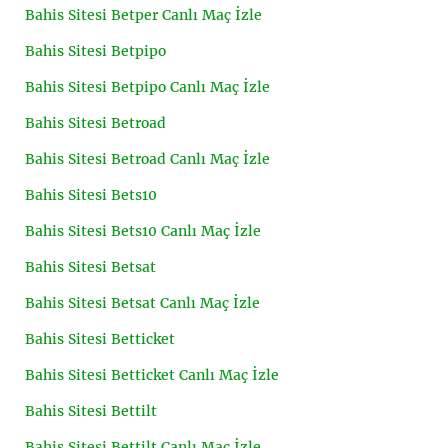
Bahis Sitesi Betper Canlı Maç İzle
Bahis Sitesi Betpipo
Bahis Sitesi Betpipo Canlı Maç İzle
Bahis Sitesi Betroad
Bahis Sitesi Betroad Canlı Maç İzle
Bahis Sitesi Bets10
Bahis Sitesi Bets10 Canlı Maç İzle
Bahis Sitesi Betsat
Bahis Sitesi Betsat Canlı Maç İzle
Bahis Sitesi Betticket
Bahis Sitesi Betticket Canlı Maç İzle
Bahis Sitesi Bettilt
Bahis Sitesi Bettilt Canlı Maç İzle