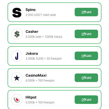
Spino
Katıl
2.000 USDT nakit iade
Casher
Katıl
5.000₺ iade + 1.000₺ risksiz
Jokera
Katıl
3.000₺ %200 + 50 freespin
CasinoMaxi
Katıl
6.500₺ + 150 freespin
Hitpot
Katıl
5.000₺ + 100 freespin