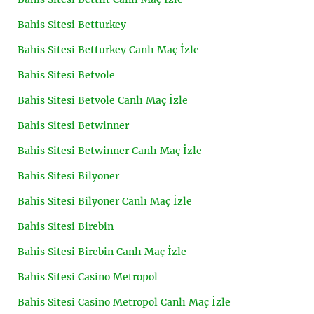
Bahis Sitesi Betturkey
Bahis Sitesi Betturkey Canlı Maç İzle
Bahis Sitesi Betvole
Bahis Sitesi Betvole Canlı Maç İzle
Bahis Sitesi Betwinner
Bahis Sitesi Betwinner Canlı Maç İzle
Bahis Sitesi Bilyoner
Bahis Sitesi Bilyoner Canlı Maç İzle
Bahis Sitesi Birebin
Bahis Sitesi Birebin Canlı Maç İzle
Bahis Sitesi Casino Metropol
Bahis Sitesi Casino Metropol Canlı Maç İzle