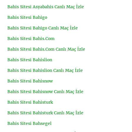
Bahis Sitesi Asyabahis Canlı Maç İzle
Bahis Sitesi Bahigo
Bahis Sitesi Bahigo Canlı Maç İzle
Bahis Sitesi Bahis.Com
Bahis Sitesi Bahis.Com Canlı Maç İzle
Bahis Sitesi Bahislion
Bahis Sitesi Bahislion Canlı Maç İzle
Bahis Sitesi Bahisnow
Bahis Sitesi Bahisnow Canlı Maç İzle
Bahis Sitesi Bahisturk
Bahis Sitesi Bahisturk Canlı Maç İzle
Bahis Sitesi Bahsegel