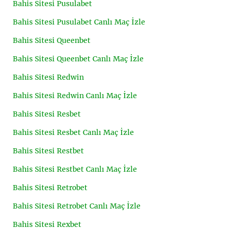
Bahis Sitesi Pusulabet
Bahis Sitesi Pusulabet Canlı Maç İzle
Bahis Sitesi Queenbet
Bahis Sitesi Queenbet Canlı Maç İzle
Bahis Sitesi Redwin
Bahis Sitesi Redwin Canlı Maç İzle
Bahis Sitesi Resbet
Bahis Sitesi Resbet Canlı Maç İzle
Bahis Sitesi Restbet
Bahis Sitesi Restbet Canlı Maç İzle
Bahis Sitesi Retrobet
Bahis Sitesi Retrobet Canlı Maç İzle
Bahis Sitesi Rexbet