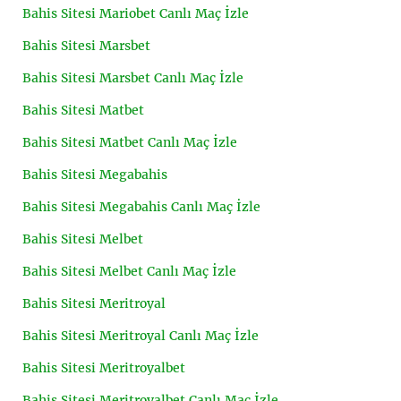
Bahis Sitesi Mariobet Canlı Maç İzle
Bahis Sitesi Marsbet
Bahis Sitesi Marsbet Canlı Maç İzle
Bahis Sitesi Matbet
Bahis Sitesi Matbet Canlı Maç İzle
Bahis Sitesi Megabahis
Bahis Sitesi Megabahis Canlı Maç İzle
Bahis Sitesi Melbet
Bahis Sitesi Melbet Canlı Maç İzle
Bahis Sitesi Meritroyal
Bahis Sitesi Meritroyal Canlı Maç İzle
Bahis Sitesi Meritroyalbet
Bahis Sitesi Meritroyalbet Canlı Maç İzle