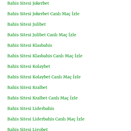
Bahis Sitesi Jokerbet
Bahis Sitesi Jokerbet Canlı Maç İzle
Bahis Sitesi Julibet
Bahis Sitesi Julibet Canlı Maç İzle
Bahis Sitesi Klasbahis
Bahis Sitesi Klasbahis Canlı Maç İzle
Bahis Sitesi Kolaybet
Bahis Sitesi Kolaybet Canlı Maç İzle
Bahis Sitesi Kralbet
Bahis Sitesi Kralbet Canlı Maç İzle
Bahis Sitesi Liderbahis
Bahis Sitesi Liderbahis Canlı Maç İzle
Bahis Sitesi Ligobet