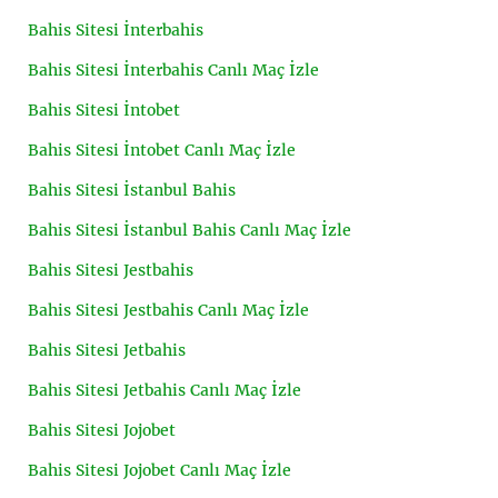
Bahis Sitesi İnterbahis
Bahis Sitesi İnterbahis Canlı Maç İzle
Bahis Sitesi İntobet
Bahis Sitesi İntobet Canlı Maç İzle
Bahis Sitesi İstanbul Bahis
Bahis Sitesi İstanbul Bahis Canlı Maç İzle
Bahis Sitesi Jestbahis
Bahis Sitesi Jestbahis Canlı Maç İzle
Bahis Sitesi Jetbahis
Bahis Sitesi Jetbahis Canlı Maç İzle
Bahis Sitesi Jojobet
Bahis Sitesi Jojobet Canlı Maç İzle