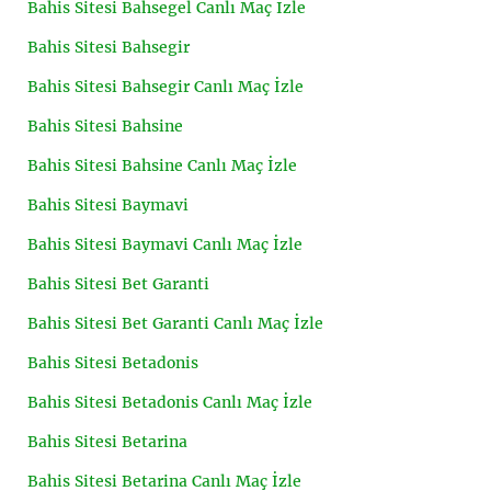
Bahis Sitesi Bahsegel Canlı Maç İzle
Bahis Sitesi Bahsegir
Bahis Sitesi Bahsegir Canlı Maç İzle
Bahis Sitesi Bahsine
Bahis Sitesi Bahsine Canlı Maç İzle
Bahis Sitesi Baymavi
Bahis Sitesi Baymavi Canlı Maç İzle
Bahis Sitesi Bet Garanti
Bahis Sitesi Bet Garanti Canlı Maç İzle
Bahis Sitesi Betadonis
Bahis Sitesi Betadonis Canlı Maç İzle
Bahis Sitesi Betarina
Bahis Sitesi Betarina Canlı Maç İzle