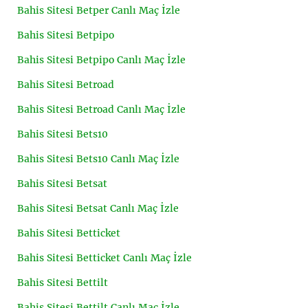
Bahis Sitesi Betper Canlı Maç İzle
Bahis Sitesi Betpipo
Bahis Sitesi Betpipo Canlı Maç İzle
Bahis Sitesi Betroad
Bahis Sitesi Betroad Canlı Maç İzle
Bahis Sitesi Bets10
Bahis Sitesi Bets10 Canlı Maç İzle
Bahis Sitesi Betsat
Bahis Sitesi Betsat Canlı Maç İzle
Bahis Sitesi Betticket
Bahis Sitesi Betticket Canlı Maç İzle
Bahis Sitesi Bettilt
Bahis Sitesi Bettilt Canlı Maç İzle