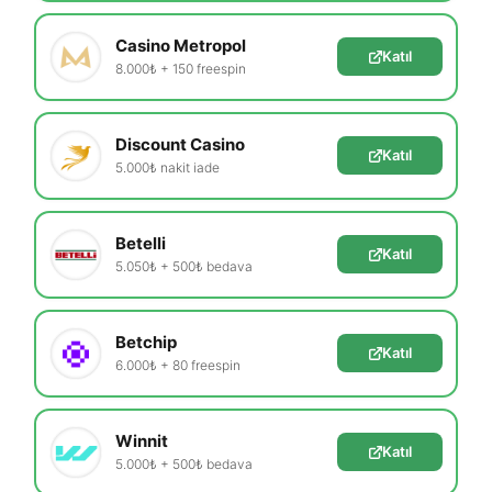
Casino Metropol
Katıl
8.000₺ + 150 freespin
Discount Casino
Katıl
5.000₺ nakit iade
Betelli
Katıl
5.050₺ + 500₺ bedava
Betchip
Katıl
6.000₺ + 80 freespin
Winnit
Katıl
5.000₺ + 500₺ bedava