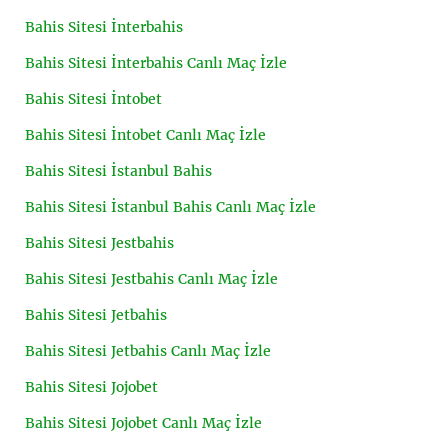
Bahis Sitesi İnterbahis
Bahis Sitesi İnterbahis Canlı Maç İzle
Bahis Sitesi İntobet
Bahis Sitesi İntobet Canlı Maç İzle
Bahis Sitesi İstanbul Bahis
Bahis Sitesi İstanbul Bahis Canlı Maç İzle
Bahis Sitesi Jestbahis
Bahis Sitesi Jestbahis Canlı Maç İzle
Bahis Sitesi Jetbahis
Bahis Sitesi Jetbahis Canlı Maç İzle
Bahis Sitesi Jojobet
Bahis Sitesi Jojobet Canlı Maç İzle