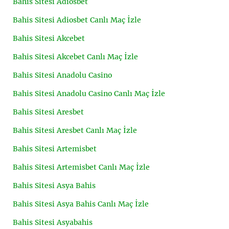
Bahis Sitesi Adiosbet
Bahis Sitesi Adiosbet Canlı Maç İzle
Bahis Sitesi Akcebet
Bahis Sitesi Akcebet Canlı Maç İzle
Bahis Sitesi Anadolu Casino
Bahis Sitesi Anadolu Casino Canlı Maç İzle
Bahis Sitesi Aresbet
Bahis Sitesi Aresbet Canlı Maç İzle
Bahis Sitesi Artemisbet
Bahis Sitesi Artemisbet Canlı Maç İzle
Bahis Sitesi Asya Bahis
Bahis Sitesi Asya Bahis Canlı Maç İzle
Bahis Sitesi Asyabahis