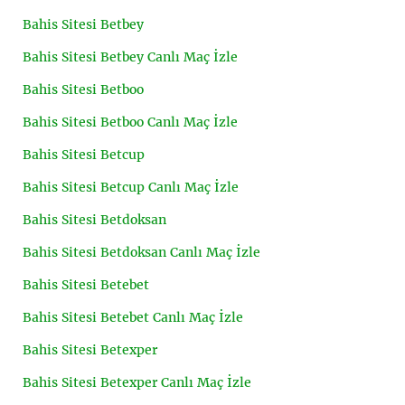
Bahis Sitesi Betbey
Bahis Sitesi Betbey Canlı Maç İzle
Bahis Sitesi Betboo
Bahis Sitesi Betboo Canlı Maç İzle
Bahis Sitesi Betcup
Bahis Sitesi Betcup Canlı Maç İzle
Bahis Sitesi Betdoksan
Bahis Sitesi Betdoksan Canlı Maç İzle
Bahis Sitesi Betebet
Bahis Sitesi Betebet Canlı Maç İzle
Bahis Sitesi Betexper
Bahis Sitesi Betexper Canlı Maç İzle