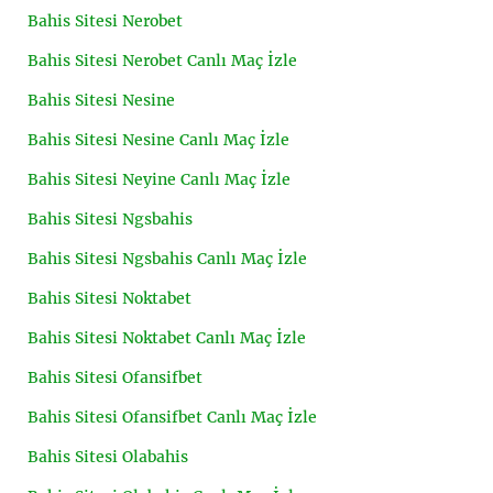
Bahis Sitesi Nerobet
Bahis Sitesi Nerobet Canlı Maç İzle
Bahis Sitesi Nesine
Bahis Sitesi Nesine Canlı Maç İzle
Bahis Sitesi Neyine Canlı Maç İzle
Bahis Sitesi Ngsbahis
Bahis Sitesi Ngsbahis Canlı Maç İzle
Bahis Sitesi Noktabet
Bahis Sitesi Noktabet Canlı Maç İzle
Bahis Sitesi Ofansifbet
Bahis Sitesi Ofansifbet Canlı Maç İzle
Bahis Sitesi Olabahis