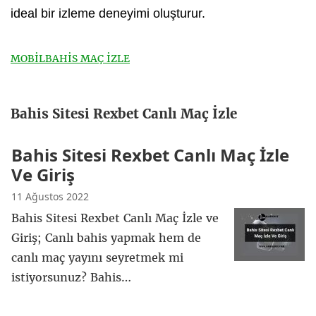
ideal bir izleme deneyimi oluşturur.
MOBİLBAHİS MAÇ İZLE
Bahis Sitesi Rexbet Canlı Maç İzle
Bahis Sitesi Rexbet Canlı Maç İzle
Ve Giriş
11 Ağustos 2022
Bahis Sitesi Rexbet Canlı Maç İzle ve
Giriş; Canlı bahis yapmak hem de
canlı maç yayını seyretmek mi
istiyorsunuz? Bahis…