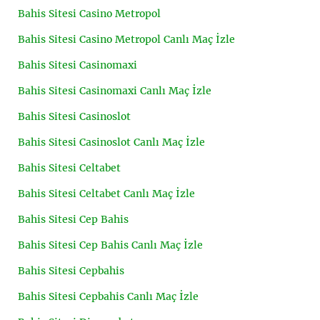
Bahis Sitesi Casino Metropol
Bahis Sitesi Casino Metropol Canlı Maç İzle
Bahis Sitesi Casinomaxi
Bahis Sitesi Casinomaxi Canlı Maç İzle
Bahis Sitesi Casinoslot
Bahis Sitesi Casinoslot Canlı Maç İzle
Bahis Sitesi Celtabet
Bahis Sitesi Celtabet Canlı Maç İzle
Bahis Sitesi Cep Bahis
Bahis Sitesi Cep Bahis Canlı Maç İzle
Bahis Sitesi Cepbahis
Bahis Sitesi Cepbahis Canlı Maç İzle