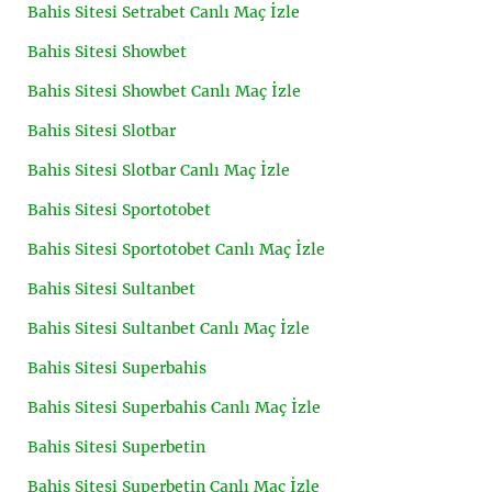
Bahis Sitesi Setrabet Canlı Maç İzle
Bahis Sitesi Showbet
Bahis Sitesi Showbet Canlı Maç İzle
Bahis Sitesi Slotbar
Bahis Sitesi Slotbar Canlı Maç İzle
Bahis Sitesi Sportotobet
Bahis Sitesi Sportotobet Canlı Maç İzle
Bahis Sitesi Sultanbet
Bahis Sitesi Sultanbet Canlı Maç İzle
Bahis Sitesi Superbahis
Bahis Sitesi Superbahis Canlı Maç İzle
Bahis Sitesi Superbetin
Bahis Sitesi Superbetin Canlı Maç İzle