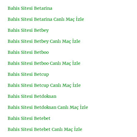
Bahis Sitesi Betarina
Bahis Sitesi Betarina Canlı Maç İzle
Bahis Sitesi Betbey
Bahis Sitesi Betbey Canlı Maç İzle
Bahis Sitesi Betboo
Bahis Sitesi Betboo Canlı Maç İzle
Bahis Sitesi Betcup
Bahis Sitesi Betcup Canlı Maç İzle
Bahis Sitesi Betdoksan
Bahis Sitesi Betdoksan Canlı Maç İzle
Bahis Sitesi Betebet
Bahis Sitesi Betebet Canlı Maç İzle