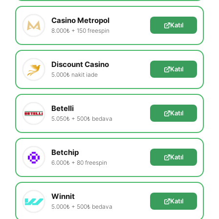
Casino Metropol
Katıl
8.000₺ + 150 freespin
Discount Casino
Katıl
5.000₺ nakit iade
Betelli
Katıl
5.050₺ + 500₺ bedava
Betchip
Katıl
6.000₺ + 80 freespin
Winnit
Katıl
5.000₺ + 500₺ bedava