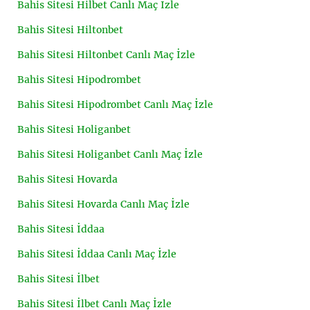
Bahis Sitesi Hilbet Canlı Maç İzle
Bahis Sitesi Hiltonbet
Bahis Sitesi Hiltonbet Canlı Maç İzle
Bahis Sitesi Hipodrombet
Bahis Sitesi Hipodrombet Canlı Maç İzle
Bahis Sitesi Holiganbet
Bahis Sitesi Holiganbet Canlı Maç İzle
Bahis Sitesi Hovarda
Bahis Sitesi Hovarda Canlı Maç İzle
Bahis Sitesi İddaa
Bahis Sitesi İddaa Canlı Maç İzle
Bahis Sitesi İlbet
Bahis Sitesi İlbet Canlı Maç İzle