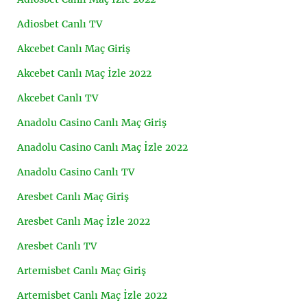
Adiosbet Canlı TV
Akcebet Canlı Maç Giriş
Akcebet Canlı Maç İzle 2022
Akcebet Canlı TV
Anadolu Casino Canlı Maç Giriş
Anadolu Casino Canlı Maç İzle 2022
Anadolu Casino Canlı TV
Aresbet Canlı Maç Giriş
Aresbet Canlı Maç İzle 2022
Aresbet Canlı TV
Artemisbet Canlı Maç Giriş
Artemisbet Canlı Maç İzle 2022