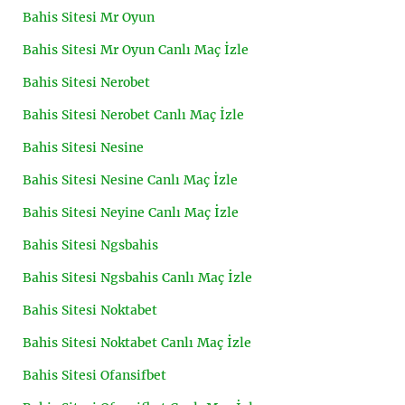
Bahis Sitesi Mr Oyun
Bahis Sitesi Mr Oyun Canlı Maç İzle
Bahis Sitesi Nerobet
Bahis Sitesi Nerobet Canlı Maç İzle
Bahis Sitesi Nesine
Bahis Sitesi Nesine Canlı Maç İzle
Bahis Sitesi Neyine Canlı Maç İzle
Bahis Sitesi Ngsbahis
Bahis Sitesi Ngsbahis Canlı Maç İzle
Bahis Sitesi Noktabet
Bahis Sitesi Noktabet Canlı Maç İzle
Bahis Sitesi Ofansifbet