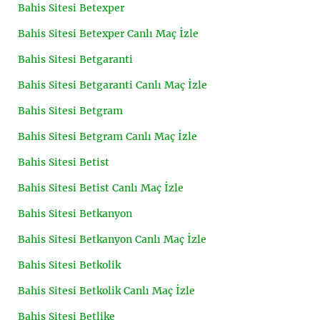
Bahis Sitesi Betexper
Bahis Sitesi Betexper Canlı Maç İzle
Bahis Sitesi Betgaranti
Bahis Sitesi Betgaranti Canlı Maç İzle
Bahis Sitesi Betgram
Bahis Sitesi Betgram Canlı Maç İzle
Bahis Sitesi Betist
Bahis Sitesi Betist Canlı Maç İzle
Bahis Sitesi Betkanyon
Bahis Sitesi Betkanyon Canlı Maç İzle
Bahis Sitesi Betkolik
Bahis Sitesi Betkolik Canlı Maç İzle
Bahis Sitesi Betlike