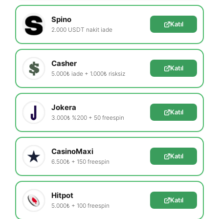
Spino
Katıl
2.000 USDT nakit iade
Casher
Katıl
5.000₺ iade + 1.000₺ risksiz
Jokera
Katıl
3.000₺ %200 + 50 freespin
CasinoMaxi
Katıl
6.500₺ + 150 freespin
Hitpot
Katıl
5.000₺ + 100 freespin