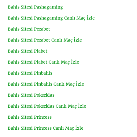
Bahis Sitesi Pashagaming
Bahis Sitesi Pashagaming Canlı Maç İzle
Bahis Sitesi Perabet
Bahis Sitesi Perabet Canlı Maç İzle
Bahis Sitesi Piabet
Bahis Sitesi Piabet Canlı Maç İzle
Bahis Sitesi Pinbahis
Bahis Sitesi Pinbahis Canlı Maç İzle
Bahis Sitesi Pokerklas
Bahis Sitesi Pokerklas Canlı Maç İzle
Bahis Sitesi Princess
Bahis Sitesi Princess Canlı Maç İzle