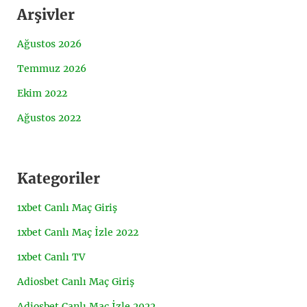
Arşivler
Ağustos 2026
Temmuz 2026
Ekim 2022
Ağustos 2022
Kategoriler
1xbet Canlı Maç Giriş
1xbet Canlı Maç İzle 2022
1xbet Canlı TV
Adiosbet Canlı Maç Giriş
Adiosbet Canlı Maç İzle 2022