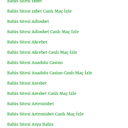
Bahis Sitesi 1xbet
Bahis Sitesi 1xbet Canlı Maç İzle
Bahis Sitesi Adiosbet
Bahis Sitesi Adiosbet Canlı Maç İzle
Bahis Sitesi Akcebet
Bahis Sitesi Akcebet Canlı Maç İzle
Bahis Sitesi Anadolu Casino
Bahis Sitesi Anadolu Casino Canlı Maç İzle
Bahis Sitesi Aresbet
Bahis Sitesi Aresbet Canlı Maç İzle
Bahis Sitesi Artemisbet
Bahis Sitesi Artemisbet Canlı Maç İzle
Bahis Sitesi Asya Bahis