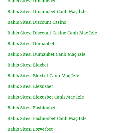
Bahis Sitesi Dinamobet
Bahis Sitesi Dinamobet Canlı Maç İzle
Bahis Sitesi Discount Casino
Bahis Sitesi Discount Casino Canlı Maç İzle
Bahis Sitesi Dumanbet
Bahis Sitesi Dumanbet Canlı Maç İzle
Bahis Sitesi Elexbet
Bahis Sitesi Elexbet Canlı Maç İzle
Bahis Sitesi Elexusbet
Bahis Sitesi Elexusbet Canlı Maç İzle
Bahis Sitesi Fashionbet
Bahis Sitesi Fashionbet Canlı Maç İzle
Bahis Sitesi Forvetbet