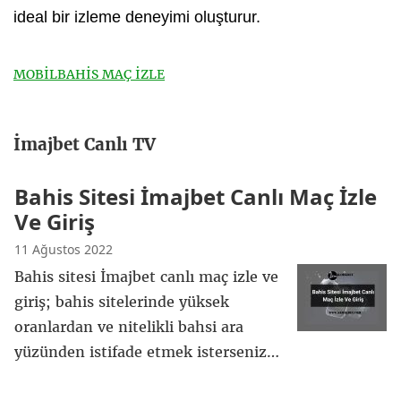
ideal bir izleme deneyimi oluşturur.
MOBİLBAHİS MAÇ İZLE
İmajbet Canlı TV
Bahis Sitesi İmajbet Canlı Maç İzle
Ve Giriş
11 Ağustos 2022
Bahis sitesi İmajbet canlı maç izle ve
giriş; bahis sitelerinde yüksek
oranlardan ve nitelikli bahsi ara
yüzünden istifade etmek isterseniz…