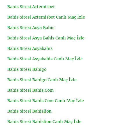
Bahis Sitesi Artemisbet
Bahis Sitesi Artemisbet Canlı Maç İzle
Bahis Sitesi Asya Bahis
Bahis Sitesi Asya Bahis Canlı Maç İzle
Bahis Sitesi Asyabahis
Bahis Sitesi Asyabahis Canlı Maç İzle
Bahis Sitesi Bahigo
Bahis Sitesi Bahigo Canlı Maç İzle
Bahis Sitesi Bahis.Com
Bahis Sitesi Bahis.Com Canlı Maç İzle
Bahis Sitesi Bahislion
Bahis Sitesi Bahislion Canlı Maç İzle