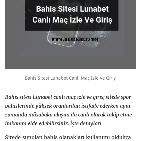
Bahis Sitesi Lunabet Canlı Maç İzle Ve Giriş
Bahis sitesi Lunabet canlı maç izle ve giriş; sitede spor
bahislerinde yüksek oranlardan istifade ederken aynı
zamanda müsabaka akışını da canlı olarak takip etme
imkanını elde edebilirsiniz. İşte detaylar!
Sitede sunulan bahis olanakları kullanımı oldukça