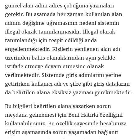
güncel alan adını adres çubuğuna yazmaları
gerekir. Bu aşamada her zaman kullanılan alan
adının değişime uğramasının nedeni sistemin
illegal olarak tanımlanmasıdır. İllegal olarak
tanımlandığı için tespit edildiği anda
engellenmektedir. Kişilerin yenilenen alan adı
üzerinden bahis olanaklarından aynı şekilde
istifade etmeye devam etmesine olanak
verilmektedir. Sistemde giriş adımlarını yerine
getirirken kullanıcı adı ve şifre gibi giriş datalarını
da belirtilen alana eksiksiz yazması gerekmektedir.
Bu bilgileri belirtilen alana yazarken sorun
meydana gelmemesi için Beni Hatırla özelliğini
kullanabilirsiniz. Bu özellik sayesinde hesabınıza
erişim aşamasında sorun yaşamadan bağlantı