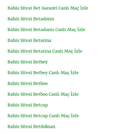
Bahis Sitesi Bet Garanti Canlı Maç İzle
Bahis Sitesi Betadonis
Bahis Sitesi Betadonis Canlı Maç İzle
Bahis Sitesi Betarina
Bahis Sitesi Betarina Canlı Maç İzle
Bahis Sitesi Betbey
Bahis Sitesi Betbey Canlı Maç İzle
Bahis Sitesi Betboo
Bahis Sitesi Betboo Canlı Maç İzle
Bahis Sitesi Betcup
Bahis Sitesi Betcup Canlı Maç İzle
Bahis Sitesi Betdoksan