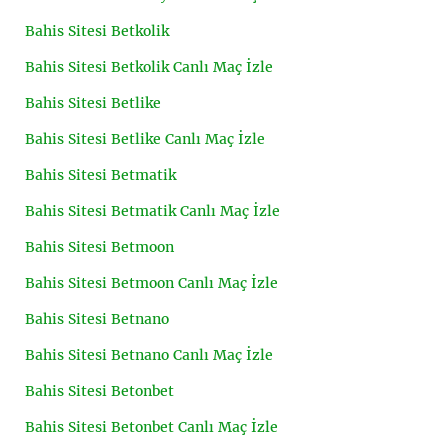
Bahis Sitesi Betkolik
Bahis Sitesi Betkolik Canlı Maç İzle
Bahis Sitesi Betlike
Bahis Sitesi Betlike Canlı Maç İzle
Bahis Sitesi Betmatik
Bahis Sitesi Betmatik Canlı Maç İzle
Bahis Sitesi Betmoon
Bahis Sitesi Betmoon Canlı Maç İzle
Bahis Sitesi Betnano
Bahis Sitesi Betnano Canlı Maç İzle
Bahis Sitesi Betonbet
Bahis Sitesi Betonbet Canlı Maç İzle