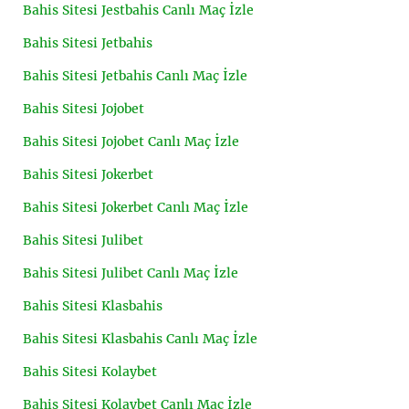
Bahis Sitesi Jestbahis Canlı Maç İzle
Bahis Sitesi Jetbahis
Bahis Sitesi Jetbahis Canlı Maç İzle
Bahis Sitesi Jojobet
Bahis Sitesi Jojobet Canlı Maç İzle
Bahis Sitesi Jokerbet
Bahis Sitesi Jokerbet Canlı Maç İzle
Bahis Sitesi Julibet
Bahis Sitesi Julibet Canlı Maç İzle
Bahis Sitesi Klasbahis
Bahis Sitesi Klasbahis Canlı Maç İzle
Bahis Sitesi Kolaybet
Bahis Sitesi Kolaybet Canlı Maç İzle