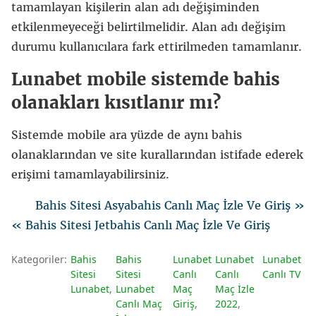
tamamlayan kişilerin alan adı değişiminden
etkilenmeyeceği belirtilmelidir. Alan adı değişim
durumu kullanıcılara fark ettirilmeden tamamlanır.
Lunabet mobile sistemde bahis
olanakları kısıtlanır mı?
Sistemde mobile ara yüzde de aynı bahis
olanaklarından ve site kurallarından istifade ederek
erişimi tamamlayabilirsiniz.
Bahis Sitesi Asyabahis Canlı Maç İzle Ve Giriş »
« Bahis Sitesi Jetbahis Canlı Maç İzle Ve Giriş
Kategoriler:
Bahis
Bahis
Lunabet
Lunabet
Lunabet
Sitesi
Sitesi
Canlı
Canlı
Canlı TV
Lunabet
Lunabet
Maç
Maç İzle
Canlı Maç
Giriş
2022