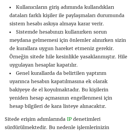
Kullanıcıların giriş adımında kullandıkları
dataları farklı kişiler ile paylaşmaları durumunda
sistem hesabı askıya almaya karar verir.
Sistemde hesabınızı kullanırken sorun
meydana gelmemesi için önlemler alınırken sizin
de kurallara uygun hareket etmeniz gerekir.
Örneğin sitede hile kesinlikle yasaklanmıştır. Hile
uygulayan hesaplar kapatılır.
Genel kurallarda da belirtilen yaptırım
uyarınca hesabın kapatılmasına ek olarak
bakiyeye de el koyulmaktadır. Bu kişilerin
yeniden hesap açmasının engellenmesi için
hesap bilgileri de kara listeye alınacaktır.
Sitede erişim adımlarında
IP
denetimleri
sürdürülmektedir. Bu nedenle işlemlerinizin