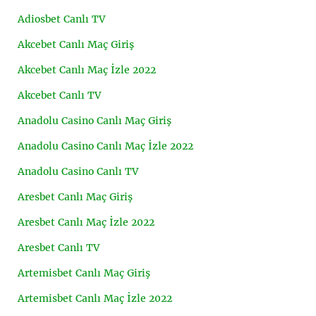
Adiosbet Canlı TV
Akcebet Canlı Maç Giriş
Akcebet Canlı Maç İzle 2022
Akcebet Canlı TV
Anadolu Casino Canlı Maç Giriş
Anadolu Casino Canlı Maç İzle 2022
Anadolu Casino Canlı TV
Aresbet Canlı Maç Giriş
Aresbet Canlı Maç İzle 2022
Aresbet Canlı TV
Artemisbet Canlı Maç Giriş
Artemisbet Canlı Maç İzle 2022