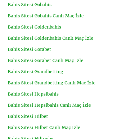
Bahis Sitesi Gobahis
Bahis Sitesi Gobahis Canlı Maç İzle
Bahis Sitesi Goldenbahis
Bahis Sitesi Goldenbahis Canlı Maç İzle
Bahis Sitesi Gorabet
Bahis Sitesi Gorabet Canlı Maç İzle
Bahis Sitesi Grandbetting
Bahis Sitesi Grandbetting Canlı Maç İzle
Bahis Sitesi Hepsibahis
Bahis Sitesi Hepsibahis Canlı Maç İzle
Bahis Sitesi Hilbet
Bahis Sitesi Hilbet Canlı Maç İzle
Bahis Sitesi Hiltonbet