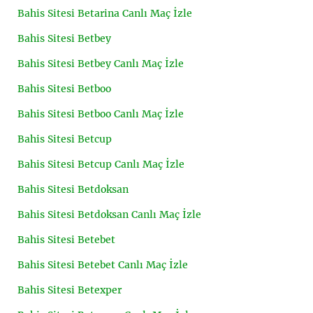
Bahis Sitesi Betarina Canlı Maç İzle
Bahis Sitesi Betbey
Bahis Sitesi Betbey Canlı Maç İzle
Bahis Sitesi Betboo
Bahis Sitesi Betboo Canlı Maç İzle
Bahis Sitesi Betcup
Bahis Sitesi Betcup Canlı Maç İzle
Bahis Sitesi Betdoksan
Bahis Sitesi Betdoksan Canlı Maç İzle
Bahis Sitesi Betebet
Bahis Sitesi Betebet Canlı Maç İzle
Bahis Sitesi Betexper