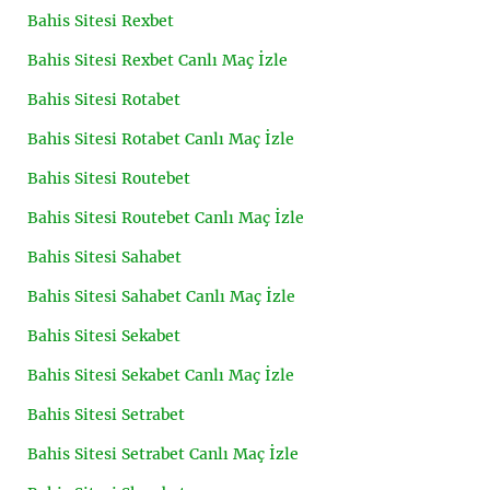
Bahis Sitesi Rexbet
Bahis Sitesi Rexbet Canlı Maç İzle
Bahis Sitesi Rotabet
Bahis Sitesi Rotabet Canlı Maç İzle
Bahis Sitesi Routebet
Bahis Sitesi Routebet Canlı Maç İzle
Bahis Sitesi Sahabet
Bahis Sitesi Sahabet Canlı Maç İzle
Bahis Sitesi Sekabet
Bahis Sitesi Sekabet Canlı Maç İzle
Bahis Sitesi Setrabet
Bahis Sitesi Setrabet Canlı Maç İzle