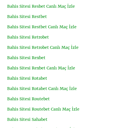
Bahis Sitesi Resbet Canlı Maç İzle
Bahis Sitesi Restbet
Bahis Sitesi Restbet Canlı Maç İzle
Bahis Sitesi Retrobet
Bahis Sitesi Retrobet Canlı Maç İzle
Bahis Sitesi Rexbet
Bahis Sitesi Rexbet Canlı Maç İzle
Bahis Sitesi Rotabet
Bahis Sitesi Rotabet Canlı Maç İzle
Bahis Sitesi Routebet
Bahis Sitesi Routebet Canlı Maç İzle
Bahis Sitesi Sahabet