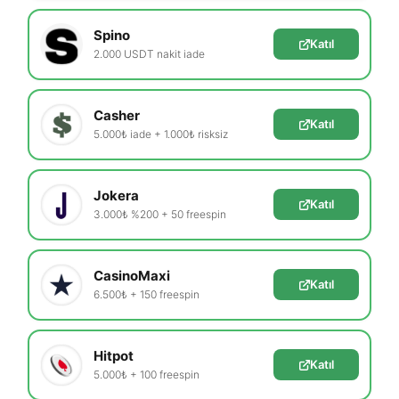
Spino
Katıl
2.000 USDT nakit iade
Casher
Katıl
5.000₺ iade + 1.000₺ risksiz
Jokera
Katıl
3.000₺ %200 + 50 freespin
CasinoMaxi
Katıl
6.500₺ + 150 freespin
Hitpot
Katıl
5.000₺ + 100 freespin