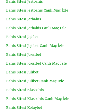
Bahis Sitesi Jestbahis
Bahis Sitesi Jestbahis Canlı Maç İzle
Bahis Sitesi Jetbahis
Bahis Sitesi Jetbahis Canlı Maç İzle
Bahis Sitesi Jojobet
Bahis Sitesi Jojobet Canlı Maç İzle
Bahis Sitesi Jokerbet
Bahis Sitesi Jokerbet Canlı Maç İzle
Bahis Sitesi Julibet
Bahis Sitesi Julibet Canlı Maç İzle
Bahis Sitesi Klasbahis
Bahis Sitesi Klasbahis Canlı Maç İzle
Bahis Sitesi Kolaybet