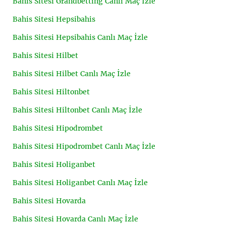
Bahis Sitesi Grandbetting Canlı Maç İzle
Bahis Sitesi Hepsibahis
Bahis Sitesi Hepsibahis Canlı Maç İzle
Bahis Sitesi Hilbet
Bahis Sitesi Hilbet Canlı Maç İzle
Bahis Sitesi Hiltonbet
Bahis Sitesi Hiltonbet Canlı Maç İzle
Bahis Sitesi Hipodrombet
Bahis Sitesi Hipodrombet Canlı Maç İzle
Bahis Sitesi Holiganbet
Bahis Sitesi Holiganbet Canlı Maç İzle
Bahis Sitesi Hovarda
Bahis Sitesi Hovarda Canlı Maç İzle