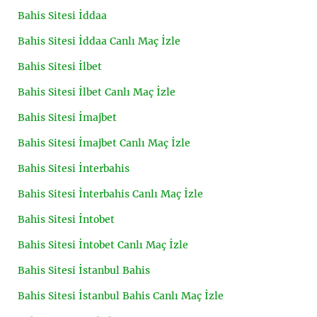
Bahis Sitesi İddaa
Bahis Sitesi İddaa Canlı Maç İzle
Bahis Sitesi İlbet
Bahis Sitesi İlbet Canlı Maç İzle
Bahis Sitesi İmajbet
Bahis Sitesi İmajbet Canlı Maç İzle
Bahis Sitesi İnterbahis
Bahis Sitesi İnterbahis Canlı Maç İzle
Bahis Sitesi İntobet
Bahis Sitesi İntobet Canlı Maç İzle
Bahis Sitesi İstanbul Bahis
Bahis Sitesi İstanbul Bahis Canlı Maç İzle