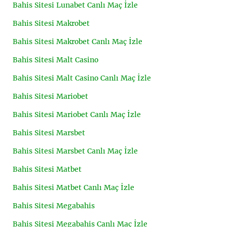
Bahis Sitesi Lunabet Canlı Maç İzle
Bahis Sitesi Makrobet
Bahis Sitesi Makrobet Canlı Maç İzle
Bahis Sitesi Malt Casino
Bahis Sitesi Malt Casino Canlı Maç İzle
Bahis Sitesi Mariobet
Bahis Sitesi Mariobet Canlı Maç İzle
Bahis Sitesi Marsbet
Bahis Sitesi Marsbet Canlı Maç İzle
Bahis Sitesi Matbet
Bahis Sitesi Matbet Canlı Maç İzle
Bahis Sitesi Megabahis
Bahis Sitesi Megabahis Canlı Maç İzle