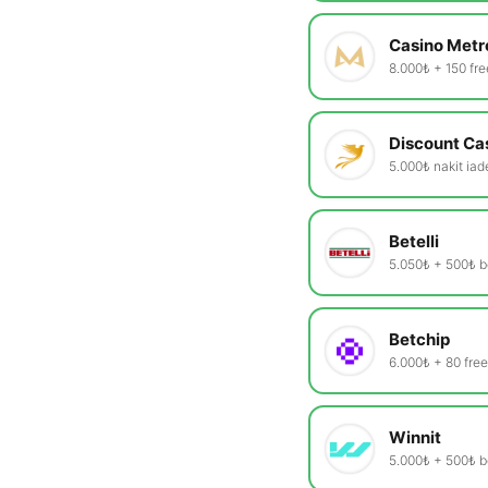
Casino Metr
8.000₺ + 150 fre
Discount Ca
5.000₺ nakit iad
Betelli
5.050₺ + 500₺ 
Betchip
6.000₺ + 80 fre
Winnit
5.000₺ + 500₺ 