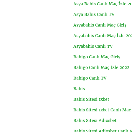
Asya Bahis Canlı Maç İzle 2
Asya Bahis Canlı TV
Asyabahis Canlı Maç Giriş
Asyabahis Canlı Maç İzle 20
Asyabahis Canlı TV
Bahigo Canlı Maç Giriş
Bahigo Canlı Maç İzle 2022
Bahigo Canlı TV
Bahis
Bahis Sitesi 1xbet
Bahis Sitesi 1xbet Canlı Maç 
Bahis Sitesi Adiosbet
Bahis Sitesi Adiosbet Canlı 