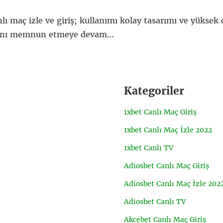
nlı maç izle ve giriş; kullanımı kolay tasarımı ve yüksek 
larını memnun etmeye devam…
Kategoriler
1xbet Canlı Maç Giriş
1xbet Canlı Maç İzle 2022
1xbet Canlı TV
Adiosbet Canlı Maç Giriş
Adiosbet Canlı Maç İzle 202
Adiosbet Canlı TV
Akcebet Canlı Maç Giriş