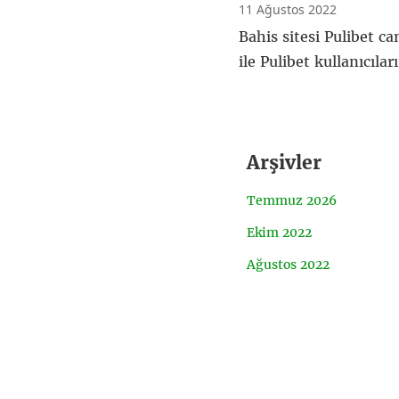
11 Ağustos 2022
Bahis sitesi Pulibet ca
ile Pulibet kullanıcı
Arşivler
Temmuz 2026
Ekim 2022
Ağustos 2022