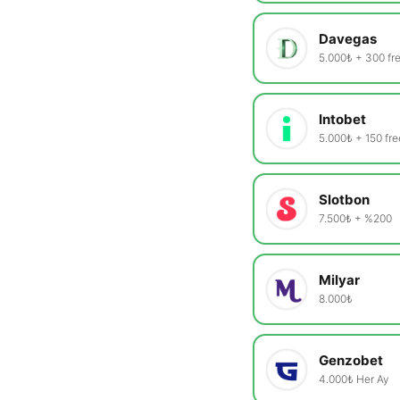
Davegas
5.000₺ + 300 fr
Intobet
5.000₺ + 150 fre
Slotbon
7.500₺ + %200
Milyar
8.000₺
Genzobet
4.000₺ Her Ay