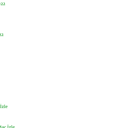
022
22
İzle
Maç İzle