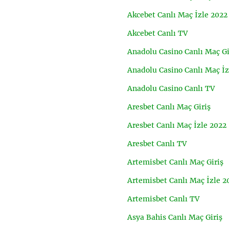
Akcebet Canlı Maç İzle 2022
Akcebet Canlı TV
Anadolu Casino Canlı Maç Gi
Anadolu Casino Canlı Maç İz
Anadolu Casino Canlı TV
Aresbet Canlı Maç Giriş
Aresbet Canlı Maç İzle 2022
Aresbet Canlı TV
Artemisbet Canlı Maç Giriş
Artemisbet Canlı Maç İzle 2
Artemisbet Canlı TV
Asya Bahis Canlı Maç Giriş