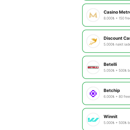
Casino Metr
8.000₺ + 150 fre
Discount Ca
5.000₺ nakit iad
Betelli
5.050₺ + 500₺ 
Betchip
6.000₺ + 80 fre
Winnit
5.000₺ + 500₺ 