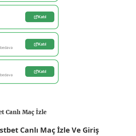
Katıl
Katıl
 bedava
Katıl
 bedava
et Canlı Maç İzle
stbet Canlı Maç İzle Ve Giriş