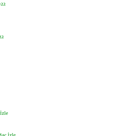
022
22
İzle
Maç İzle