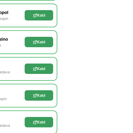
opol
Katıl
espin
sino
Katıl
e
Katıl
bedava
Katıl
espin
Katıl
bedava