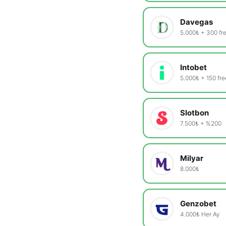
Davegas
5.000₺ + 300 fr
Intobet
5.000₺ + 150 fre
Slotbon
7.500₺ + %200
Milyar
8.000₺
Genzobet
4.000₺ Her Ay