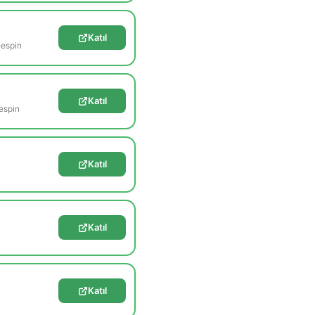
Katıl
eespin
Katıl
espin
Katıl
Katıl
Katıl