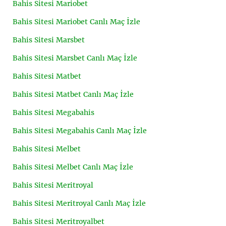
Bahis Sitesi Mariobet
Bahis Sitesi Mariobet Canlı Maç İzle
Bahis Sitesi Marsbet
Bahis Sitesi Marsbet Canlı Maç İzle
Bahis Sitesi Matbet
Bahis Sitesi Matbet Canlı Maç İzle
Bahis Sitesi Megabahis
Bahis Sitesi Megabahis Canlı Maç İzle
Bahis Sitesi Melbet
Bahis Sitesi Melbet Canlı Maç İzle
Bahis Sitesi Meritroyal
Bahis Sitesi Meritroyal Canlı Maç İzle
Bahis Sitesi Meritroyalbet