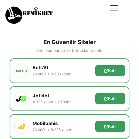
En Güvenilir Siteler
Yeni kampanya ve bonusları incele
Bets10
Katıl
20.000₺ + %300 kripto
JETBET
Katıl
%325 kripto + 20.000₺
Mobilbahis
Katıl
20.000₺ + %225 kripto