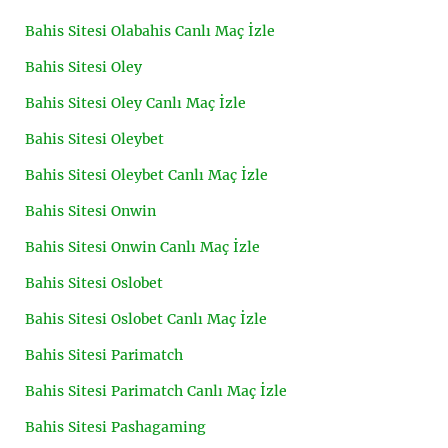
Bahis Sitesi Olabahis Canlı Maç İzle
Bahis Sitesi Oley
Bahis Sitesi Oley Canlı Maç İzle
Bahis Sitesi Oleybet
Bahis Sitesi Oleybet Canlı Maç İzle
Bahis Sitesi Onwin
Bahis Sitesi Onwin Canlı Maç İzle
Bahis Sitesi Oslobet
Bahis Sitesi Oslobet Canlı Maç İzle
Bahis Sitesi Parimatch
Bahis Sitesi Parimatch Canlı Maç İzle
Bahis Sitesi Pashagaming