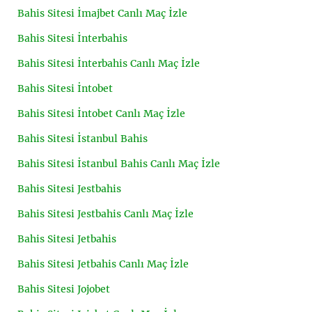
Bahis Sitesi İmajbet Canlı Maç İzle
Bahis Sitesi İnterbahis
Bahis Sitesi İnterbahis Canlı Maç İzle
Bahis Sitesi İntobet
Bahis Sitesi İntobet Canlı Maç İzle
Bahis Sitesi İstanbul Bahis
Bahis Sitesi İstanbul Bahis Canlı Maç İzle
Bahis Sitesi Jestbahis
Bahis Sitesi Jestbahis Canlı Maç İzle
Bahis Sitesi Jetbahis
Bahis Sitesi Jetbahis Canlı Maç İzle
Bahis Sitesi Jojobet