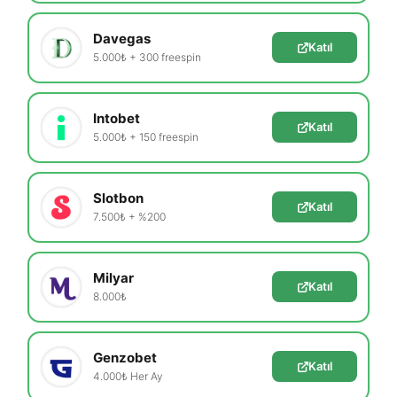
Davegas
Katıl
5.000₺ + 300 freespin
Intobet
Katıl
5.000₺ + 150 freespin
Slotbon
Katıl
7.500₺ + %200
Milyar
Katıl
8.000₺
Genzobet
Katıl
4.000₺ Her Ay