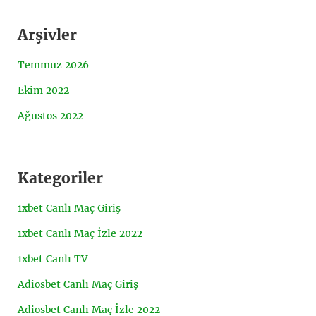
Arşivler
Temmuz 2026
Ekim 2022
Ağustos 2022
Kategoriler
1xbet Canlı Maç Giriş
1xbet Canlı Maç İzle 2022
1xbet Canlı TV
Adiosbet Canlı Maç Giriş
Adiosbet Canlı Maç İzle 2022