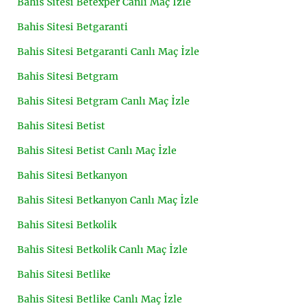
Bahis Sitesi Betexper Canlı Maç İzle
Bahis Sitesi Betgaranti
Bahis Sitesi Betgaranti Canlı Maç İzle
Bahis Sitesi Betgram
Bahis Sitesi Betgram Canlı Maç İzle
Bahis Sitesi Betist
Bahis Sitesi Betist Canlı Maç İzle
Bahis Sitesi Betkanyon
Bahis Sitesi Betkanyon Canlı Maç İzle
Bahis Sitesi Betkolik
Bahis Sitesi Betkolik Canlı Maç İzle
Bahis Sitesi Betlike
Bahis Sitesi Betlike Canlı Maç İzle