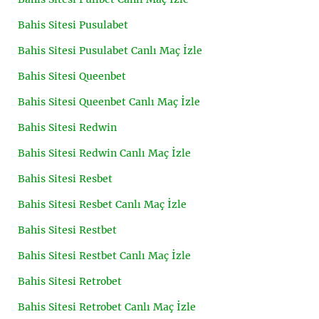
Bahis Sitesi Pusulabet
Bahis Sitesi Pusulabet Canlı Maç İzle
Bahis Sitesi Queenbet
Bahis Sitesi Queenbet Canlı Maç İzle
Bahis Sitesi Redwin
Bahis Sitesi Redwin Canlı Maç İzle
Bahis Sitesi Resbet
Bahis Sitesi Resbet Canlı Maç İzle
Bahis Sitesi Restbet
Bahis Sitesi Restbet Canlı Maç İzle
Bahis Sitesi Retrobet
Bahis Sitesi Retrobet Canlı Maç İzle