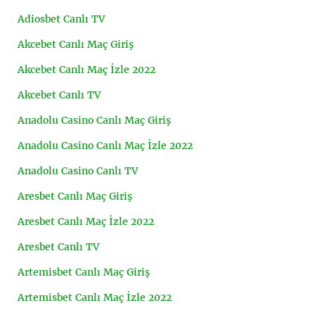
Adiosbet Canlı TV
Akcebet Canlı Maç Giriş
Akcebet Canlı Maç İzle 2022
Akcebet Canlı TV
Anadolu Casino Canlı Maç Giriş
Anadolu Casino Canlı Maç İzle 2022
Anadolu Casino Canlı TV
Aresbet Canlı Maç Giriş
Aresbet Canlı Maç İzle 2022
Aresbet Canlı TV
Artemisbet Canlı Maç Giriş
Artemisbet Canlı Maç İzle 2022