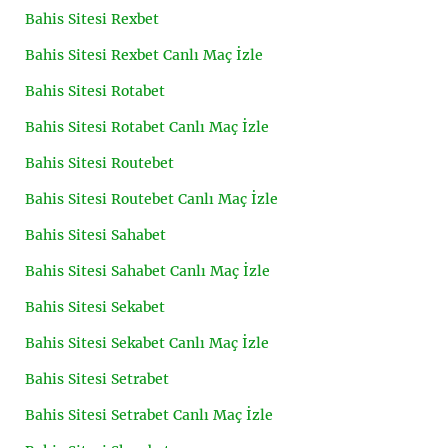
Bahis Sitesi Rexbet
Bahis Sitesi Rexbet Canlı Maç İzle
Bahis Sitesi Rotabet
Bahis Sitesi Rotabet Canlı Maç İzle
Bahis Sitesi Routebet
Bahis Sitesi Routebet Canlı Maç İzle
Bahis Sitesi Sahabet
Bahis Sitesi Sahabet Canlı Maç İzle
Bahis Sitesi Sekabet
Bahis Sitesi Sekabet Canlı Maç İzle
Bahis Sitesi Setrabet
Bahis Sitesi Setrabet Canlı Maç İzle