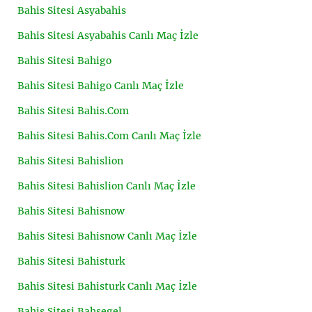
Bahis Sitesi Asyabahis
Bahis Sitesi Asyabahis Canlı Maç İzle
Bahis Sitesi Bahigo
Bahis Sitesi Bahigo Canlı Maç İzle
Bahis Sitesi Bahis.Com
Bahis Sitesi Bahis.Com Canlı Maç İzle
Bahis Sitesi Bahislion
Bahis Sitesi Bahislion Canlı Maç İzle
Bahis Sitesi Bahisnow
Bahis Sitesi Bahisnow Canlı Maç İzle
Bahis Sitesi Bahisturk
Bahis Sitesi Bahisturk Canlı Maç İzle
Bahis Sitesi Bahsegel