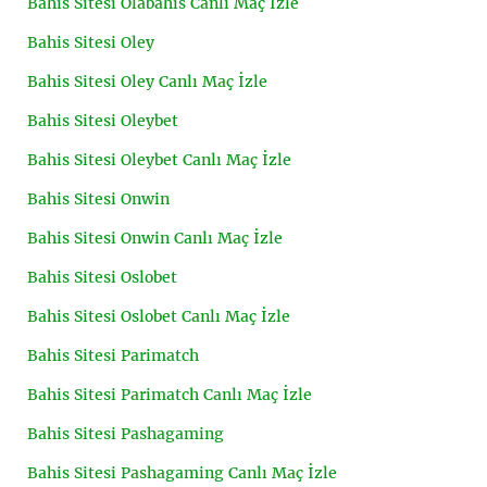
Bahis Sitesi Olabahis Canlı Maç İzle
Bahis Sitesi Oley
Bahis Sitesi Oley Canlı Maç İzle
Bahis Sitesi Oleybet
Bahis Sitesi Oleybet Canlı Maç İzle
Bahis Sitesi Onwin
Bahis Sitesi Onwin Canlı Maç İzle
Bahis Sitesi Oslobet
Bahis Sitesi Oslobet Canlı Maç İzle
Bahis Sitesi Parimatch
Bahis Sitesi Parimatch Canlı Maç İzle
Bahis Sitesi Pashagaming
Bahis Sitesi Pashagaming Canlı Maç İzle