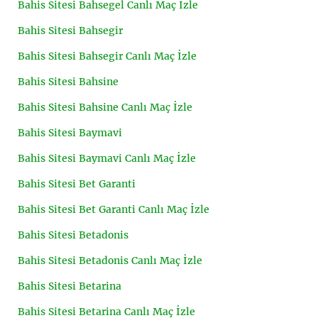
Bahis Sitesi Bahsegel Canlı Maç İzle
Bahis Sitesi Bahsegir
Bahis Sitesi Bahsegir Canlı Maç İzle
Bahis Sitesi Bahsine
Bahis Sitesi Bahsine Canlı Maç İzle
Bahis Sitesi Baymavi
Bahis Sitesi Baymavi Canlı Maç İzle
Bahis Sitesi Bet Garanti
Bahis Sitesi Bet Garanti Canlı Maç İzle
Bahis Sitesi Betadonis
Bahis Sitesi Betadonis Canlı Maç İzle
Bahis Sitesi Betarina
Bahis Sitesi Betarina Canlı Maç İzle