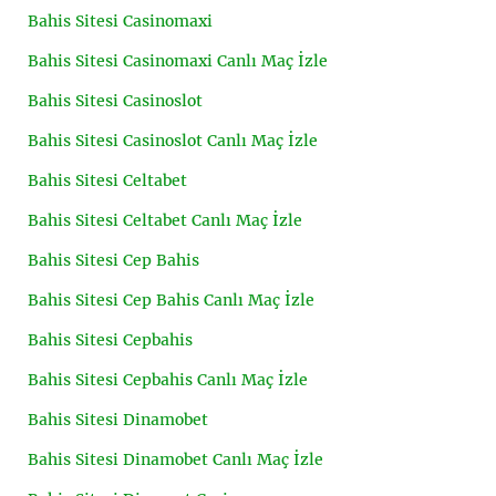
Bahis Sitesi Casinomaxi
Bahis Sitesi Casinomaxi Canlı Maç İzle
Bahis Sitesi Casinoslot
Bahis Sitesi Casinoslot Canlı Maç İzle
Bahis Sitesi Celtabet
Bahis Sitesi Celtabet Canlı Maç İzle
Bahis Sitesi Cep Bahis
Bahis Sitesi Cep Bahis Canlı Maç İzle
Bahis Sitesi Cepbahis
Bahis Sitesi Cepbahis Canlı Maç İzle
Bahis Sitesi Dinamobet
Bahis Sitesi Dinamobet Canlı Maç İzle