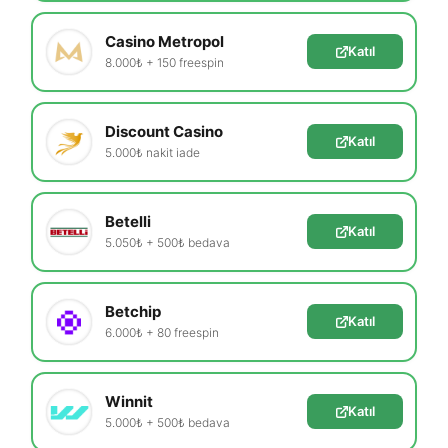
Casino Metropol
Katıl
8.000₺ + 150 freespin
Discount Casino
Katıl
5.000₺ nakit iade
Betelli
Katıl
5.050₺ + 500₺ bedava
Betchip
Katıl
6.000₺ + 80 freespin
Winnit
Katıl
5.000₺ + 500₺ bedava