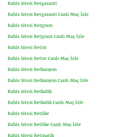
Bahis Sitesi Betgaranti
Bahis Sitesi Betgaranti Canlı Maç İzle
Bahis Sitesi Betgram
Bahis Sitesi Betgram Canlı Maç İzle
Bahis Sitesi Betist
Bahis Sitesi Betist Canlı Maç İzle
Bahis Sitesi Betkanyon
Bahis Sitesi Betkanyon Canlı Maç İzle
Bahis Sitesi Betkolik
Bahis Sitesi Betkolik Canlı Maç İzle
Bahis Sitesi Betlike
Bahis Sitesi Betlike Canlı Maç İzle
Bahis Sitesi Betmatik