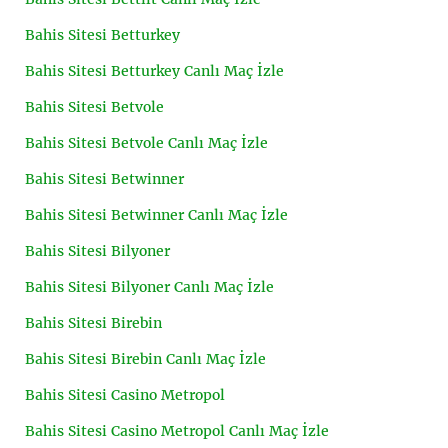
Bahis Sitesi Betturkey
Bahis Sitesi Betturkey Canlı Maç İzle
Bahis Sitesi Betvole
Bahis Sitesi Betvole Canlı Maç İzle
Bahis Sitesi Betwinner
Bahis Sitesi Betwinner Canlı Maç İzle
Bahis Sitesi Bilyoner
Bahis Sitesi Bilyoner Canlı Maç İzle
Bahis Sitesi Birebin
Bahis Sitesi Birebin Canlı Maç İzle
Bahis Sitesi Casino Metropol
Bahis Sitesi Casino Metropol Canlı Maç İzle