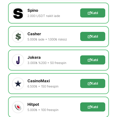
Spino
Katıl
2.000 USDT nakit iade
Casher
Katıl
5.000₺ iade + 1.000₺ risksiz
Jokera
Katıl
3.000₺ %200 + 50 freespin
CasinoMaxi
Katıl
6.500₺ + 150 freespin
Hitpot
Katıl
5.000₺ + 100 freespin