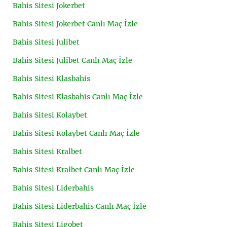
Bahis Sitesi Jokerbet
Bahis Sitesi Jokerbet Canlı Maç İzle
Bahis Sitesi Julibet
Bahis Sitesi Julibet Canlı Maç İzle
Bahis Sitesi Klasbahis
Bahis Sitesi Klasbahis Canlı Maç İzle
Bahis Sitesi Kolaybet
Bahis Sitesi Kolaybet Canlı Maç İzle
Bahis Sitesi Kralbet
Bahis Sitesi Kralbet Canlı Maç İzle
Bahis Sitesi Liderbahis
Bahis Sitesi Liderbahis Canlı Maç İzle
Bahis Sitesi Ligobet