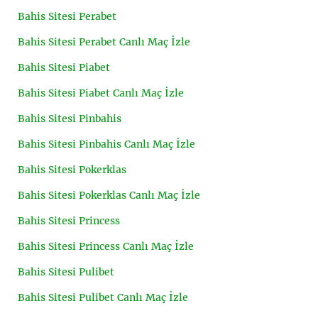
Bahis Sitesi Perabet
Bahis Sitesi Perabet Canlı Maç İzle
Bahis Sitesi Piabet
Bahis Sitesi Piabet Canlı Maç İzle
Bahis Sitesi Pinbahis
Bahis Sitesi Pinbahis Canlı Maç İzle
Bahis Sitesi Pokerklas
Bahis Sitesi Pokerklas Canlı Maç İzle
Bahis Sitesi Princess
Bahis Sitesi Princess Canlı Maç İzle
Bahis Sitesi Pulibet
Bahis Sitesi Pulibet Canlı Maç İzle