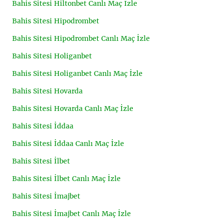
Bahis Sitesi Hiltonbet Canlı Maç İzle
Bahis Sitesi Hipodrombet
Bahis Sitesi Hipodrombet Canlı Maç İzle
Bahis Sitesi Holiganbet
Bahis Sitesi Holiganbet Canlı Maç İzle
Bahis Sitesi Hovarda
Bahis Sitesi Hovarda Canlı Maç İzle
Bahis Sitesi İddaa
Bahis Sitesi İddaa Canlı Maç İzle
Bahis Sitesi İlbet
Bahis Sitesi İlbet Canlı Maç İzle
Bahis Sitesi İmajbet
Bahis Sitesi İmajbet Canlı Maç İzle