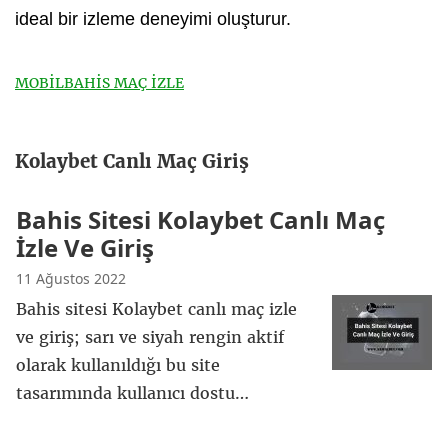
ideal bir izleme deneyimi oluşturur.
MOBİLBAHİS MAÇ İZLE
Kolaybet Canlı Maç Giriş
Bahis Sitesi Kolaybet Canlı Maç
İzle Ve Giriş
11 Ağustos 2022
Bahis sitesi Kolaybet canlı maç izle
ve giriş; sarı ve siyah rengin aktif
olarak kullanıldığı bu site
tasarımında kullanıcı dostu…