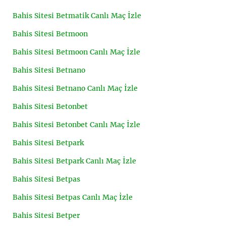
Bahis Sitesi Betmatik Canlı Maç İzle
Bahis Sitesi Betmoon
Bahis Sitesi Betmoon Canlı Maç İzle
Bahis Sitesi Betnano
Bahis Sitesi Betnano Canlı Maç İzle
Bahis Sitesi Betonbet
Bahis Sitesi Betonbet Canlı Maç İzle
Bahis Sitesi Betpark
Bahis Sitesi Betpark Canlı Maç İzle
Bahis Sitesi Betpas
Bahis Sitesi Betpas Canlı Maç İzle
Bahis Sitesi Betper