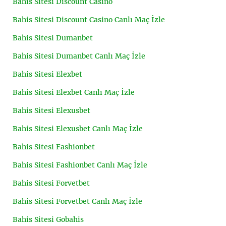
Bahis Sitesi Discount Casino
Bahis Sitesi Discount Casino Canlı Maç İzle
Bahis Sitesi Dumanbet
Bahis Sitesi Dumanbet Canlı Maç İzle
Bahis Sitesi Elexbet
Bahis Sitesi Elexbet Canlı Maç İzle
Bahis Sitesi Elexusbet
Bahis Sitesi Elexusbet Canlı Maç İzle
Bahis Sitesi Fashionbet
Bahis Sitesi Fashionbet Canlı Maç İzle
Bahis Sitesi Forvetbet
Bahis Sitesi Forvetbet Canlı Maç İzle
Bahis Sitesi Gobahis