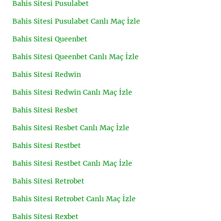
Bahis Sitesi Pusulabet
Bahis Sitesi Pusulabet Canlı Maç İzle
Bahis Sitesi Queenbet
Bahis Sitesi Queenbet Canlı Maç İzle
Bahis Sitesi Redwin
Bahis Sitesi Redwin Canlı Maç İzle
Bahis Sitesi Resbet
Bahis Sitesi Resbet Canlı Maç İzle
Bahis Sitesi Restbet
Bahis Sitesi Restbet Canlı Maç İzle
Bahis Sitesi Retrobet
Bahis Sitesi Retrobet Canlı Maç İzle
Bahis Sitesi Rexbet