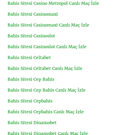
Bahis Sitesi Casino Metropol Canlı Maç İzle
Bahis Sitesi Casinomaxi
Bahis Sitesi Casinomaxi Canlı Maç İzle
Bahis Sitesi Casinoslot
Bahis Sitesi Casinoslot Canlı Maç İzle
Bahis Sitesi Celtabet
Bahis Sitesi Celtabet Canlı Maç İzle
Bahis Sitesi Cep Bahis
Bahis Sitesi Cep Bahis Canlı Maç İzle
Bahis Sitesi Cepbahis
Bahis Sitesi Cepbahis Canlı Maç İzle
Bahis Sitesi Dinamobet
Bahis Sitesi Dinamobet Canlı Maç İzle