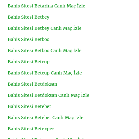
Bahis Sitesi Betarina Canlı Maç İzle
Bahis Sitesi Betbey
Bahis Sitesi Betbey Canlı Maç İzle
Bahis Sitesi Betboo
Bahis Sitesi Betboo Canlı Maç İzle
Bahis Sitesi Betcup
Bahis Sitesi Betcup Canlı Maç İzle
Bahis Sitesi Betdoksan
Bahis Sitesi Betdoksan Canlı Maç İzle
Bahis Sitesi Betebet
Bahis Sitesi Betebet Canlı Maç İzle
Bahis Sitesi Betexper