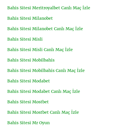
Bahis Sitesi Meritroyalbet Canlı Maç İzle
Bahis Sitesi Milanobet
Bahis Sitesi Milanobet Canlı Maç İzle
Bahis Sitesi Misli
Bahis Sitesi Misli Canlı Maç İzle
Bahis Sitesi Mobilbahis
Bahis Sitesi Mobilbahis Canlı Maç İzle
Bahis Sitesi Modabet
Bahis Sitesi Modabet Canlı Maç İzle
Bahis Sitesi Mostbet
Bahis Sitesi Mostbet Canlı Maç İzle
Bahis Sitesi Mr Oyun