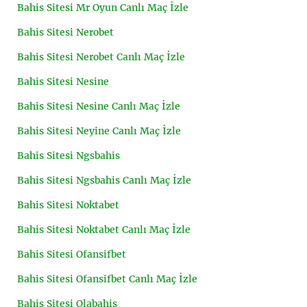
Bahis Sitesi Mr Oyun Canlı Maç İzle
Bahis Sitesi Nerobet
Bahis Sitesi Nerobet Canlı Maç İzle
Bahis Sitesi Nesine
Bahis Sitesi Nesine Canlı Maç İzle
Bahis Sitesi Neyine Canlı Maç İzle
Bahis Sitesi Ngsbahis
Bahis Sitesi Ngsbahis Canlı Maç İzle
Bahis Sitesi Noktabet
Bahis Sitesi Noktabet Canlı Maç İzle
Bahis Sitesi Ofansifbet
Bahis Sitesi Ofansifbet Canlı Maç İzle
Bahis Sitesi Olabahis