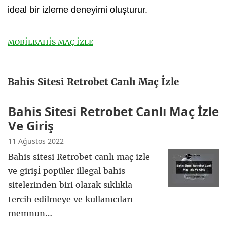
ideal bir izleme deneyimi oluşturur.
MOBİLBAHİS MAÇ İZLE
Bahis Sitesi Retrobet Canlı Maç İzle
Bahis Sitesi Retrobet Canlı Maç İzle
Ve Giriş
11 Ağustos 2022
Bahis sitesi Retrobet canlı maç izle
ve girişİ popüler illegal bahis
sitelerinden biri olarak sıklıkla
tercih edilmeye ve kullanıcıları
memnun…