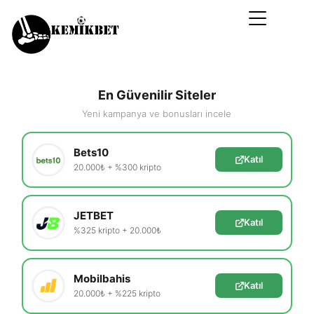
En Güvenilir Siteler
Yeni kampanya ve bonusları incele
Bets10
Katıl
20.000₺ + %300 kripto
JETBET
Katıl
%325 kripto + 20.000₺
Mobilbahis
Katıl
20.000₺ + %225 kripto