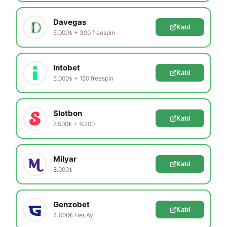
Davegas
Katıl
5.000₺ + 300 freespin
Intobet
Katıl
5.000₺ + 150 freespin
Slotbon
Katıl
7.500₺ + %200
Milyar
Katıl
8.000₺
Genzobet
Katıl
4.000₺ Her Ay