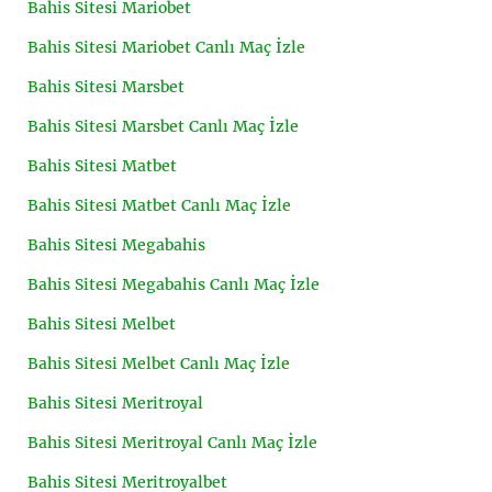
Bahis Sitesi Mariobet
Bahis Sitesi Mariobet Canlı Maç İzle
Bahis Sitesi Marsbet
Bahis Sitesi Marsbet Canlı Maç İzle
Bahis Sitesi Matbet
Bahis Sitesi Matbet Canlı Maç İzle
Bahis Sitesi Megabahis
Bahis Sitesi Megabahis Canlı Maç İzle
Bahis Sitesi Melbet
Bahis Sitesi Melbet Canlı Maç İzle
Bahis Sitesi Meritroyal
Bahis Sitesi Meritroyal Canlı Maç İzle
Bahis Sitesi Meritroyalbet