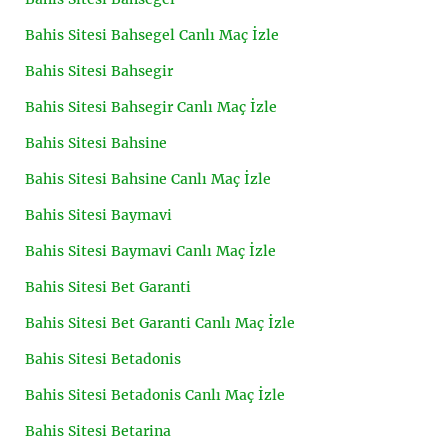
Bahis Sitesi Bahsegel Canlı Maç İzle
Bahis Sitesi Bahsegir
Bahis Sitesi Bahsegir Canlı Maç İzle
Bahis Sitesi Bahsine
Bahis Sitesi Bahsine Canlı Maç İzle
Bahis Sitesi Baymavi
Bahis Sitesi Baymavi Canlı Maç İzle
Bahis Sitesi Bet Garanti
Bahis Sitesi Bet Garanti Canlı Maç İzle
Bahis Sitesi Betadonis
Bahis Sitesi Betadonis Canlı Maç İzle
Bahis Sitesi Betarina