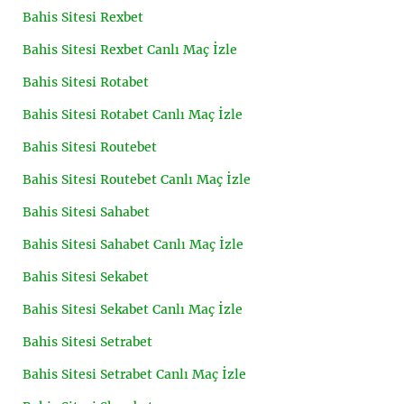
Bahis Sitesi Rexbet
Bahis Sitesi Rexbet Canlı Maç İzle
Bahis Sitesi Rotabet
Bahis Sitesi Rotabet Canlı Maç İzle
Bahis Sitesi Routebet
Bahis Sitesi Routebet Canlı Maç İzle
Bahis Sitesi Sahabet
Bahis Sitesi Sahabet Canlı Maç İzle
Bahis Sitesi Sekabet
Bahis Sitesi Sekabet Canlı Maç İzle
Bahis Sitesi Setrabet
Bahis Sitesi Setrabet Canlı Maç İzle