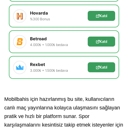
Hovarda
Katıl
%300 Bonus
Betroad
Katıl
4.000₺ + 1.000₺ bedava
Rexbet
Katıl
3.000₺ + 1.500₺ bedava
Mobilbahis için hazırlanmış bu site, kullanıcıların
canlı maç yayınlarına kolayca ulaşmasını sağlayan
pratik ve hızlı bir platform sunar. Spor
karşılaşmalarını kesintisiz takip etmek isteyenler için