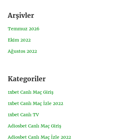
Arşivler
Temmuz 2026
Ekim 2022
Ağustos 2022
Kategoriler
1xbet Canlı Maç Giriş
1xbet Canlı Maç İzle 2022
1xbet Canlı TV
Adiosbet Canlı Maç Giriş
Adiosbet Canlı Maç İzle 2022