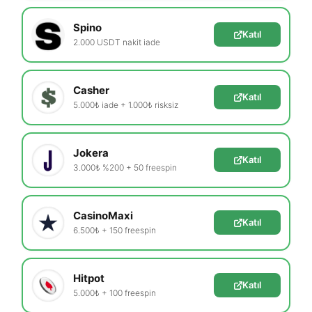
Spino
Katıl
2.000 USDT nakit iade
Casher
Katıl
5.000₺ iade + 1.000₺ risksiz
Jokera
Katıl
3.000₺ %200 + 50 freespin
CasinoMaxi
Katıl
6.500₺ + 150 freespin
Hitpot
Katıl
5.000₺ + 100 freespin