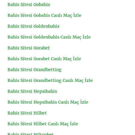
Bahis Sitesi Gobahis
Bahis Sitesi Gobahis Canlı Maç İzle
Bahis Sitesi Goldenbahis
Bahis Sitesi Goldenbahis Canlı Maç İzle
Bahis Sitesi Gorabet
Bahis Sitesi Gorabet Canlı Maç İzle
Bahis Sitesi Grandbetting
Bahis Sitesi Grandbetting Canlı Maç İzle
Bahis Sitesi Hepsibahis
Bahis Sitesi Hepsibahis Canlı Maç İzle
Bahis Sitesi Hilbet
Bahis Sitesi Hilbet Canlı Maç İzle
Bahis Sitesi Hiltonbet