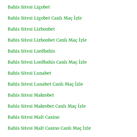
Bahis Sitesi Ligobet
Bahis Sitesi Ligobet Canlı Maç İzle
Bahis Sitesi Lizbonbet
Bahis Sitesi Lizbonbet Canlı Maç İzle
Bahis Sitesi Lordbahis
Bahis Sitesi Lordbahis Canlı Maç İzle
Bahis Sitesi Lunabet
Bahis Sitesi Lunabet Canlı Maç İzle
Bahis Sitesi Makrobet
Bahis Sitesi Makrobet Canlı Maç İzle
Bahis Sitesi Malt Casino
Bahis Sitesi Malt Casino Canlı Maç İzle