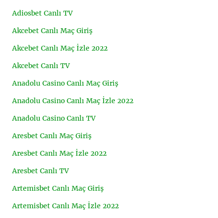
Adiosbet Canlı TV
Akcebet Canlı Maç Giriş
Akcebet Canlı Maç İzle 2022
Akcebet Canlı TV
Anadolu Casino Canlı Maç Giriş
Anadolu Casino Canlı Maç İzle 2022
Anadolu Casino Canlı TV
Aresbet Canlı Maç Giriş
Aresbet Canlı Maç İzle 2022
Aresbet Canlı TV
Artemisbet Canlı Maç Giriş
Artemisbet Canlı Maç İzle 2022