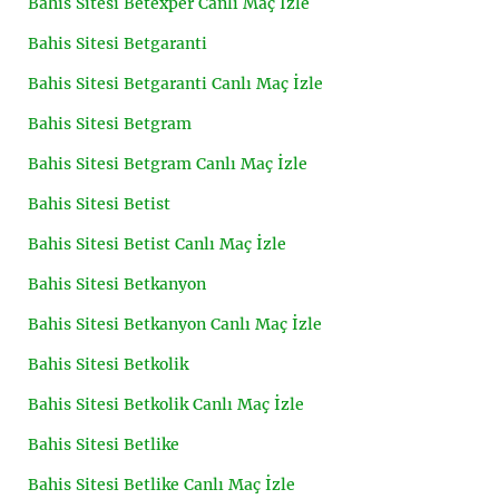
Bahis Sitesi Betexper Canlı Maç İzle
Bahis Sitesi Betgaranti
Bahis Sitesi Betgaranti Canlı Maç İzle
Bahis Sitesi Betgram
Bahis Sitesi Betgram Canlı Maç İzle
Bahis Sitesi Betist
Bahis Sitesi Betist Canlı Maç İzle
Bahis Sitesi Betkanyon
Bahis Sitesi Betkanyon Canlı Maç İzle
Bahis Sitesi Betkolik
Bahis Sitesi Betkolik Canlı Maç İzle
Bahis Sitesi Betlike
Bahis Sitesi Betlike Canlı Maç İzle