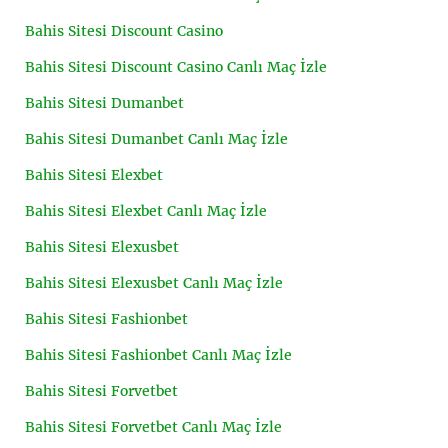
Bahis Sitesi Discount Casino
Bahis Sitesi Discount Casino Canlı Maç İzle
Bahis Sitesi Dumanbet
Bahis Sitesi Dumanbet Canlı Maç İzle
Bahis Sitesi Elexbet
Bahis Sitesi Elexbet Canlı Maç İzle
Bahis Sitesi Elexusbet
Bahis Sitesi Elexusbet Canlı Maç İzle
Bahis Sitesi Fashionbet
Bahis Sitesi Fashionbet Canlı Maç İzle
Bahis Sitesi Forvetbet
Bahis Sitesi Forvetbet Canlı Maç İzle