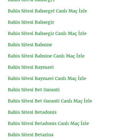
Bahis Sitesi Bahsegel Canlı Maç İzle
Bahis Sitesi Bahsegir
Bahis Sitesi Bahsegir Canlı Maç İzle
Bahis Sitesi Bahsine
Bahis Sitesi Bahsine Canlı Maç İzle
Bahis Sitesi Baymavi
Bahis Sitesi Baymavi Canlı Maç İzle
Bahis Sitesi Bet Garanti
Bahis Sitesi Bet Garanti Canlı Maç İzle
Bahis Sitesi Betadonis
Bahis Sitesi Betadonis Canlı Maç İzle
Bahis Sitesi Betarina