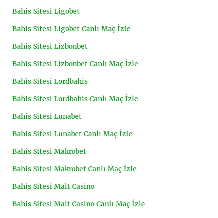
Bahis Sitesi Ligobet
Bahis Sitesi Ligobet Canlı Maç İzle
Bahis Sitesi Lizbonbet
Bahis Sitesi Lizbonbet Canlı Maç İzle
Bahis Sitesi Lordbahis
Bahis Sitesi Lordbahis Canlı Maç İzle
Bahis Sitesi Lunabet
Bahis Sitesi Lunabet Canlı Maç İzle
Bahis Sitesi Makrobet
Bahis Sitesi Makrobet Canlı Maç İzle
Bahis Sitesi Malt Casino
Bahis Sitesi Malt Casino Canlı Maç İzle