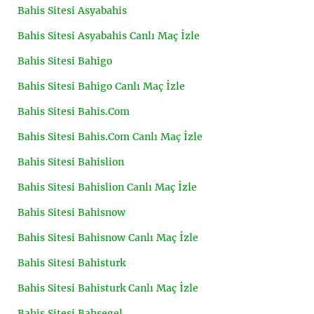
Bahis Sitesi Asyabahis
Bahis Sitesi Asyabahis Canlı Maç İzle
Bahis Sitesi Bahigo
Bahis Sitesi Bahigo Canlı Maç İzle
Bahis Sitesi Bahis.Com
Bahis Sitesi Bahis.Com Canlı Maç İzle
Bahis Sitesi Bahislion
Bahis Sitesi Bahislion Canlı Maç İzle
Bahis Sitesi Bahisnow
Bahis Sitesi Bahisnow Canlı Maç İzle
Bahis Sitesi Bahisturk
Bahis Sitesi Bahisturk Canlı Maç İzle
Bahis Sitesi Bahsegel