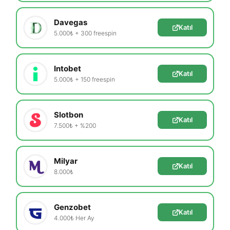
Davegas
Katıl
5.000₺ + 300 freespin
Intobet
Katıl
5.000₺ + 150 freespin
Slotbon
Katıl
7.500₺ + %200
Milyar
Katıl
8.000₺
Genzobet
Katıl
4.000₺ Her Ay