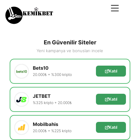
En Güvenilir Siteler
Yeni kampanya ve bonusları incele
Bets10
Katıl
20.000₺ + %300 kripto
JETBET
Katıl
%325 kripto + 20.000₺
Mobilbahis
Katıl
20.000₺ + %225 kripto