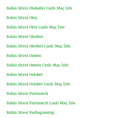
Bahis Sitesi Olabahis Canlı Maç İzle
Bahis Sitesi Oley
Bahis Sitesi Oley Canlı Maç İzle
Bahis Sitesi Oleybet
Bahis Sitesi Oleybet Canlı Maç İzle
Bahis Sitesi Onwin
Bahis Sitesi Onwin Canlı Maç İzle
Bahis Sitesi Oslobet
Bahis Sitesi Oslobet Canlı Maç İzle
Bahis Sitesi Parimatch
Bahis Sitesi Parimatch Canlı Maç İzle
Bahis Sitesi Pashagaming