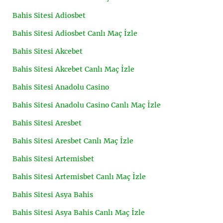
Bahis Sitesi Adiosbet
Bahis Sitesi Adiosbet Canlı Maç İzle
Bahis Sitesi Akcebet
Bahis Sitesi Akcebet Canlı Maç İzle
Bahis Sitesi Anadolu Casino
Bahis Sitesi Anadolu Casino Canlı Maç İzle
Bahis Sitesi Aresbet
Bahis Sitesi Aresbet Canlı Maç İzle
Bahis Sitesi Artemisbet
Bahis Sitesi Artemisbet Canlı Maç İzle
Bahis Sitesi Asya Bahis
Bahis Sitesi Asya Bahis Canlı Maç İzle