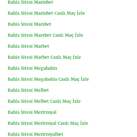
Bahis Sitesi Mariobet
Bahis Sitesi Mariobet Canlı Maç İzle
Bahis Sitesi Marsbet
Bahis Sitesi Marsbet Canlı Maç İzle
Bahis Sitesi Matbet
Bahis Sitesi Matbet Canlı Maç İzle
Bahis Sitesi Megabahis
Bahis Sitesi Megabahis Canlı Maç İzle
Bahis Sitesi Melbet
Bahis Sitesi Melbet Canlı Maç İzle
Bahis Sitesi Meritroyal
Bahis Sitesi Meritroyal Canlı Maç İzle
Bahis Sitesi Meritroyalbet