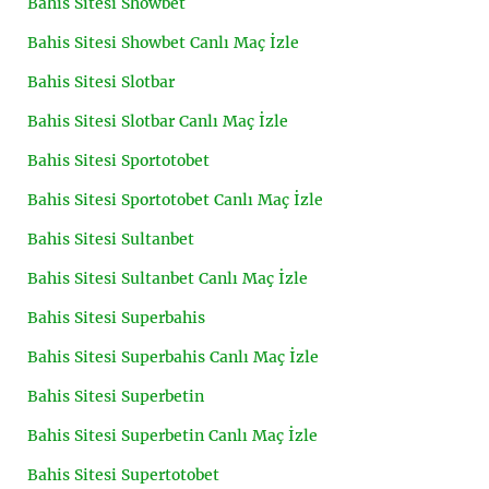
Bahis Sitesi Showbet
Bahis Sitesi Showbet Canlı Maç İzle
Bahis Sitesi Slotbar
Bahis Sitesi Slotbar Canlı Maç İzle
Bahis Sitesi Sportotobet
Bahis Sitesi Sportotobet Canlı Maç İzle
Bahis Sitesi Sultanbet
Bahis Sitesi Sultanbet Canlı Maç İzle
Bahis Sitesi Superbahis
Bahis Sitesi Superbahis Canlı Maç İzle
Bahis Sitesi Superbetin
Bahis Sitesi Superbetin Canlı Maç İzle
Bahis Sitesi Supertotobet