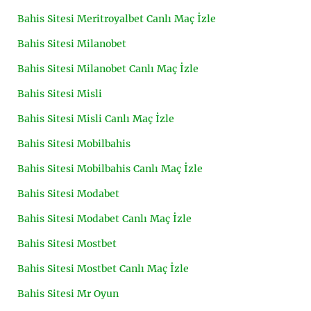
Bahis Sitesi Meritroyalbet Canlı Maç İzle
Bahis Sitesi Milanobet
Bahis Sitesi Milanobet Canlı Maç İzle
Bahis Sitesi Misli
Bahis Sitesi Misli Canlı Maç İzle
Bahis Sitesi Mobilbahis
Bahis Sitesi Mobilbahis Canlı Maç İzle
Bahis Sitesi Modabet
Bahis Sitesi Modabet Canlı Maç İzle
Bahis Sitesi Mostbet
Bahis Sitesi Mostbet Canlı Maç İzle
Bahis Sitesi Mr Oyun