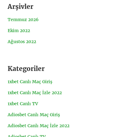
Arşivler
Temmuz 2026
Ekim 2022
Ağustos 2022
Kategoriler
1xbet Canlı Maç Giriş
1xbet Canlı Maç İzle 2022
1xbet Canlı TV
Adiosbet Canlı Maç Giriş
Adiosbet Canlı Maç İzle 2022
Adiosbet Canlı TV