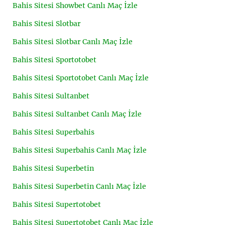
Bahis Sitesi Showbet Canlı Maç İzle
Bahis Sitesi Slotbar
Bahis Sitesi Slotbar Canlı Maç İzle
Bahis Sitesi Sportotobet
Bahis Sitesi Sportotobet Canlı Maç İzle
Bahis Sitesi Sultanbet
Bahis Sitesi Sultanbet Canlı Maç İzle
Bahis Sitesi Superbahis
Bahis Sitesi Superbahis Canlı Maç İzle
Bahis Sitesi Superbetin
Bahis Sitesi Superbetin Canlı Maç İzle
Bahis Sitesi Supertotobet
Bahis Sitesi Supertotobet Canlı Maç İzle