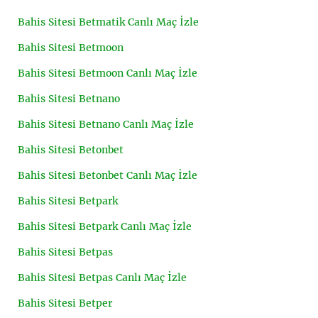
Bahis Sitesi Betmatik Canlı Maç İzle
Bahis Sitesi Betmoon
Bahis Sitesi Betmoon Canlı Maç İzle
Bahis Sitesi Betnano
Bahis Sitesi Betnano Canlı Maç İzle
Bahis Sitesi Betonbet
Bahis Sitesi Betonbet Canlı Maç İzle
Bahis Sitesi Betpark
Bahis Sitesi Betpark Canlı Maç İzle
Bahis Sitesi Betpas
Bahis Sitesi Betpas Canlı Maç İzle
Bahis Sitesi Betper