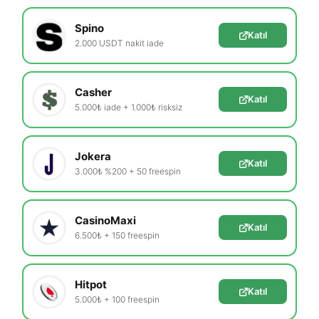
Spino
Katıl
2.000 USDT nakit iade
Casher
Katıl
5.000₺ iade + 1.000₺ risksiz
Jokera
Katıl
3.000₺ %200 + 50 freespin
CasinoMaxi
Katıl
6.500₺ + 150 freespin
Hitpot
Katıl
5.000₺ + 100 freespin