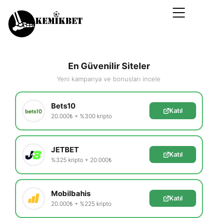
En Güvenilir Siteler
Yeni kampanya ve bonusları incele
Bets10
Katıl
20.000₺ + %300 kripto
JETBET
Katıl
%325 kripto + 20.000₺
Mobilbahis
Katıl
20.000₺ + %225 kripto