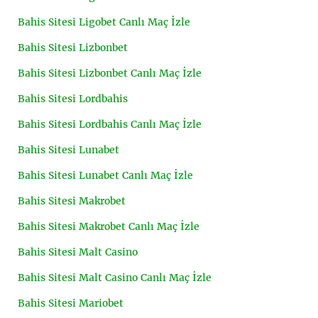
Bahis Sitesi Ligobet Canlı Maç İzle
Bahis Sitesi Lizbonbet
Bahis Sitesi Lizbonbet Canlı Maç İzle
Bahis Sitesi Lordbahis
Bahis Sitesi Lordbahis Canlı Maç İzle
Bahis Sitesi Lunabet
Bahis Sitesi Lunabet Canlı Maç İzle
Bahis Sitesi Makrobet
Bahis Sitesi Makrobet Canlı Maç İzle
Bahis Sitesi Malt Casino
Bahis Sitesi Malt Casino Canlı Maç İzle
Bahis Sitesi Mariobet