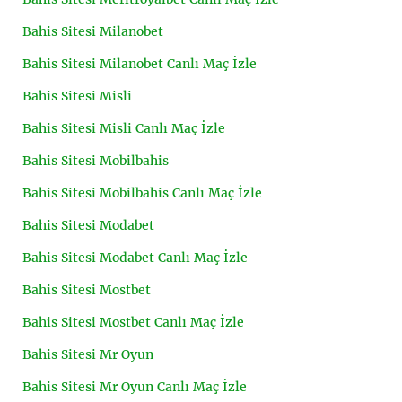
Bahis Sitesi Milanobet
Bahis Sitesi Milanobet Canlı Maç İzle
Bahis Sitesi Misli
Bahis Sitesi Misli Canlı Maç İzle
Bahis Sitesi Mobilbahis
Bahis Sitesi Mobilbahis Canlı Maç İzle
Bahis Sitesi Modabet
Bahis Sitesi Modabet Canlı Maç İzle
Bahis Sitesi Mostbet
Bahis Sitesi Mostbet Canlı Maç İzle
Bahis Sitesi Mr Oyun
Bahis Sitesi Mr Oyun Canlı Maç İzle