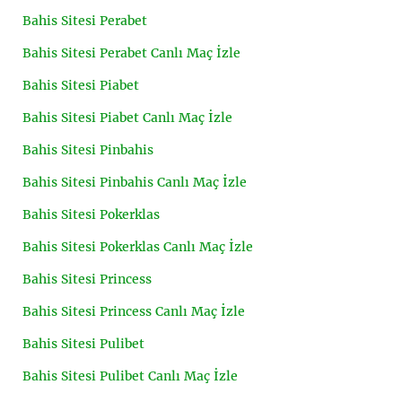
Bahis Sitesi Perabet
Bahis Sitesi Perabet Canlı Maç İzle
Bahis Sitesi Piabet
Bahis Sitesi Piabet Canlı Maç İzle
Bahis Sitesi Pinbahis
Bahis Sitesi Pinbahis Canlı Maç İzle
Bahis Sitesi Pokerklas
Bahis Sitesi Pokerklas Canlı Maç İzle
Bahis Sitesi Princess
Bahis Sitesi Princess Canlı Maç İzle
Bahis Sitesi Pulibet
Bahis Sitesi Pulibet Canlı Maç İzle