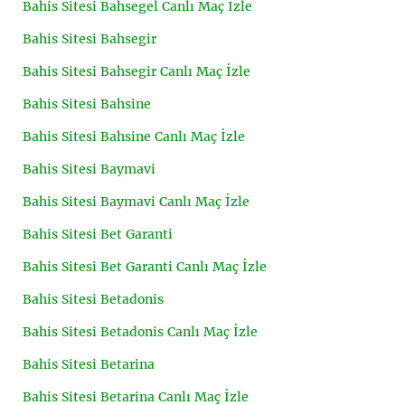
Bahis Sitesi Bahsegel Canlı Maç İzle
Bahis Sitesi Bahsegir
Bahis Sitesi Bahsegir Canlı Maç İzle
Bahis Sitesi Bahsine
Bahis Sitesi Bahsine Canlı Maç İzle
Bahis Sitesi Baymavi
Bahis Sitesi Baymavi Canlı Maç İzle
Bahis Sitesi Bet Garanti
Bahis Sitesi Bet Garanti Canlı Maç İzle
Bahis Sitesi Betadonis
Bahis Sitesi Betadonis Canlı Maç İzle
Bahis Sitesi Betarina
Bahis Sitesi Betarina Canlı Maç İzle