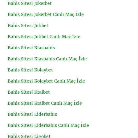
Bahis Sitesi Jokerbet
Bahis Sitesi Jokerbet Canlı Maç İzle
Bahis Sitesi Julibet
Bahis Sitesi Julibet Canlı Maç İzle
Bahis Sitesi Klasbahis
Bahis Sitesi Klasbahis Canlı Maç İzle
Bahis Sitesi Kolaybet
Bahis Sitesi Kolaybet Canlı Maç İzle
Bahis Sitesi Kralbet
Bahis Sitesi Kralbet Canlı Maç İzle
Bahis Sitesi Liderbahis
Bahis Sitesi Liderbahis Canlı Maç İzle
Bahis Sitesi Ligobet