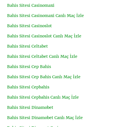
Bahis Sitesi Casinomaxi
Bahis Sitesi Casinomaxi Canlı Maç İzle
Bahis Sitesi Casinoslot
Bahis Sitesi Casinoslot Canlı Maç İzle
Bahis Sitesi Celtabet
Bahis Sitesi Celtabet Canlı Maç İzle
Bahis Sitesi Cep Bahis
Bahis Sitesi Cep Bahis Canlı Maç İzle
Bahis Sitesi Cepbahis
Bahis Sitesi Cepbahis Canlı Maç İzle
Bahis Sitesi Dinamobet
Bahis Sitesi Dinamobet Canlı Maç İzle