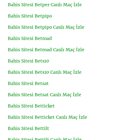
Bahis Sitesi Betper Canlı Maç İzle
Bahis Sitesi Betpipo
Bahis Sitesi Betpipo Canlı Maç İzle
Bahis Sitesi Betroad
Bahis Sitesi Betroad Canlı Maç İzle
Bahis Sitesi Bets10
Bahis Sitesi Bets10 Canlı Maç İzle
Bahis Sitesi Betsat
Bahis Sitesi Betsat Canlı Maç İzle
Bahis Sitesi Betticket
Bahis Sitesi Betticket Canlı Maç İzle
Bahis Sitesi Bettilt
Bahis Sitesi Bettilt Canlı Maç İzle