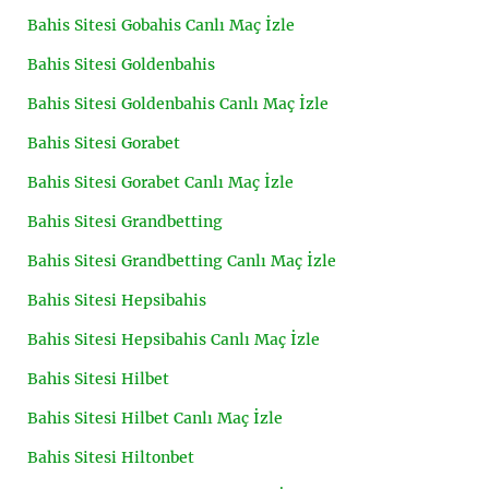
Bahis Sitesi Gobahis Canlı Maç İzle
Bahis Sitesi Goldenbahis
Bahis Sitesi Goldenbahis Canlı Maç İzle
Bahis Sitesi Gorabet
Bahis Sitesi Gorabet Canlı Maç İzle
Bahis Sitesi Grandbetting
Bahis Sitesi Grandbetting Canlı Maç İzle
Bahis Sitesi Hepsibahis
Bahis Sitesi Hepsibahis Canlı Maç İzle
Bahis Sitesi Hilbet
Bahis Sitesi Hilbet Canlı Maç İzle
Bahis Sitesi Hiltonbet