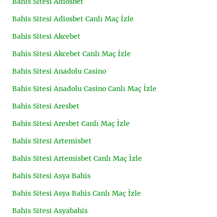
Bahis Sitesi Adiosbet
Bahis Sitesi Adiosbet Canlı Maç İzle
Bahis Sitesi Akcebet
Bahis Sitesi Akcebet Canlı Maç İzle
Bahis Sitesi Anadolu Casino
Bahis Sitesi Anadolu Casino Canlı Maç İzle
Bahis Sitesi Aresbet
Bahis Sitesi Aresbet Canlı Maç İzle
Bahis Sitesi Artemisbet
Bahis Sitesi Artemisbet Canlı Maç İzle
Bahis Sitesi Asya Bahis
Bahis Sitesi Asya Bahis Canlı Maç İzle
Bahis Sitesi Asyabahis