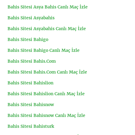
Bahis Sitesi Asya Bahis Canlı Maç İzle
Bahis Sitesi Asyabahis
Bahis Sitesi Asyabahis Canlı Maç İzle
Bahis Sitesi Bahigo
Bahis Sitesi Bahigo Canlı Maç İzle
Bahis Sitesi Bahis.Com
Bahis Sitesi Bahis.Com Canlı Maç İzle
Bahis Sitesi Bahislion
Bahis Sitesi Bahislion Canlı Maç İzle
Bahis Sitesi Bahisnow
Bahis Sitesi Bahisnow Canlı Maç İzle
Bahis Sitesi Bahisturk