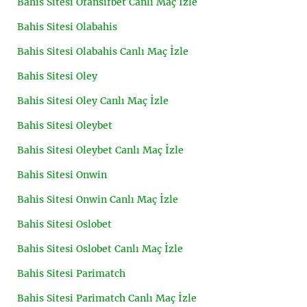
Bahis Sitesi Ofansifbet Canlı Maç İzle
Bahis Sitesi Olabahis
Bahis Sitesi Olabahis Canlı Maç İzle
Bahis Sitesi Oley
Bahis Sitesi Oley Canlı Maç İzle
Bahis Sitesi Oleybet
Bahis Sitesi Oleybet Canlı Maç İzle
Bahis Sitesi Onwin
Bahis Sitesi Onwin Canlı Maç İzle
Bahis Sitesi Oslobet
Bahis Sitesi Oslobet Canlı Maç İzle
Bahis Sitesi Parimatch
Bahis Sitesi Parimatch Canlı Maç İzle