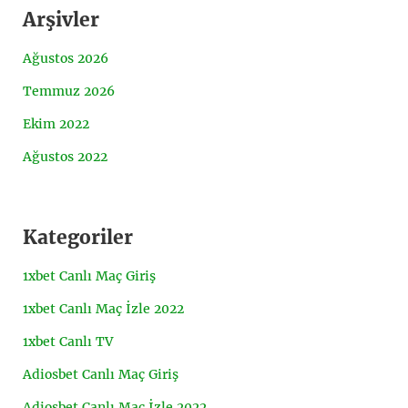
Arşivler
Ağustos 2026
Temmuz 2026
Ekim 2022
Ağustos 2022
Kategoriler
1xbet Canlı Maç Giriş
1xbet Canlı Maç İzle 2022
1xbet Canlı TV
Adiosbet Canlı Maç Giriş
Adiosbet Canlı Maç İzle 2022