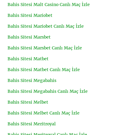
Bahis Sitesi Malt Casino Canlı Maç İzle
Bahis Sitesi Mariobet
Bahis Sitesi Mariobet Canlı Maç İzle
Bahis Sitesi Marsbet
Bahis Sitesi Marsbet Canlı Maç İzle
Bahis Sitesi Matbet
Bahis Sitesi Matbet Canlı Maç İzle
Bahis Sitesi Megabahis
Bahis Sitesi Megabahis Canlı Maç İzle
Bahis Sitesi Melbet
Bahis Sitesi Melbet Canlı Maç İzle
Bahis Sitesi Meritroyal
Bahis Sitesi Meritroyal Canlı Maç İzle