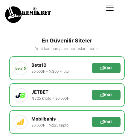
En Güvenilir Siteler
Yeni kampanya ve bonusları incele
Bets10
Katıl
20.000₺ + %300 kripto
JETBET
Katıl
%325 kripto + 20.000₺
Mobilbahis
Katıl
20.000₺ + %225 kripto