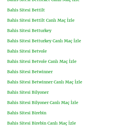
Bahis Sitesi Bettilt
Bahis Sitesi Bettilt Canlı Maç İzle
Bahis Sitesi Betturkey
Bahis Sitesi Betturkey Canlı Maç İzle
Bahis Sitesi Betvole
Bahis Sitesi Betvole Canlı Maç İzle
Bahis Sitesi Betwinner
Bahis Sitesi Betwinner Canlı Maç İzle
Bahis Sitesi Bilyoner
Bahis Sitesi Bilyoner Canlı Maç İzle
Bahis Sitesi Birebin
Bahis Sitesi Birebin Canlı Maç İzle