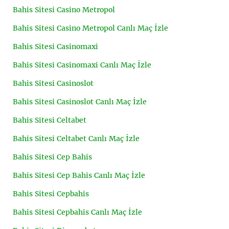
Bahis Sitesi Casino Metropol
Bahis Sitesi Casino Metropol Canlı Maç İzle
Bahis Sitesi Casinomaxi
Bahis Sitesi Casinomaxi Canlı Maç İzle
Bahis Sitesi Casinoslot
Bahis Sitesi Casinoslot Canlı Maç İzle
Bahis Sitesi Celtabet
Bahis Sitesi Celtabet Canlı Maç İzle
Bahis Sitesi Cep Bahis
Bahis Sitesi Cep Bahis Canlı Maç İzle
Bahis Sitesi Cepbahis
Bahis Sitesi Cepbahis Canlı Maç İzle