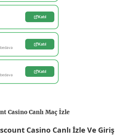
Katıl
Katıl
 bedava
Katıl
 bedava
unt Casino Canlı Maç İzle
iscount Casino Canlı İzle Ve Giriş