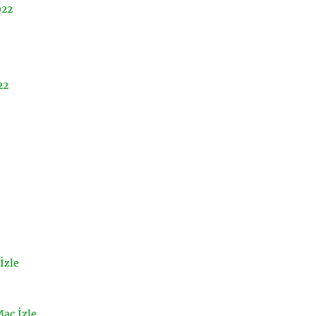
022
22
İzle
Maç İzle