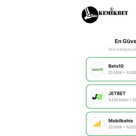
En Güven
Yeni kampanya 
Bets10
20.000₺ + %300 
JETBET
%325 kripto + 2
Mobilbahis
20.000₺ + %225 