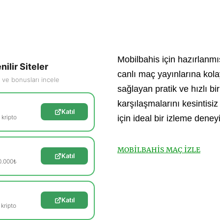
Mobilbahis için hazırlanmış
ilir Siteler
canlı maç yayınlarına kol
ve bonusları incele
sağlayan pratik ve hızlı bi
karşılaşmalarını kesintisiz
Katıl
kripto
için ideal bir izleme deney
MOBİLBAHİS MAÇ İZLE
Katıl
0.000₺
Katıl
kripto