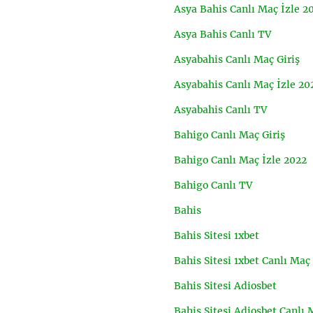
Asya Bahis Canlı Maç İzle 2
Asya Bahis Canlı TV
Asyabahis Canlı Maç Giriş
Asyabahis Canlı Maç İzle 20
Asyabahis Canlı TV
Bahigo Canlı Maç Giriş
Bahigo Canlı Maç İzle 2022
Bahigo Canlı TV
Bahis
Bahis Sitesi 1xbet
Bahis Sitesi 1xbet Canlı Maç 
Bahis Sitesi Adiosbet
Bahis Sitesi Adiosbet Canlı 