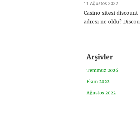
11 Ağustos 2022
Casino sitesi discount 
adresi ne oldu? Discou
Arşivler
Temmuz 2026
Ekim 2022
Ağustos 2022