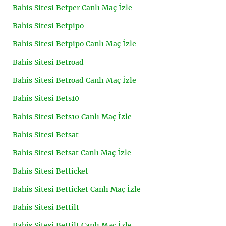
Bahis Sitesi Betper Canlı Maç İzle
Bahis Sitesi Betpipo
Bahis Sitesi Betpipo Canlı Maç İzle
Bahis Sitesi Betroad
Bahis Sitesi Betroad Canlı Maç İzle
Bahis Sitesi Bets10
Bahis Sitesi Bets10 Canlı Maç İzle
Bahis Sitesi Betsat
Bahis Sitesi Betsat Canlı Maç İzle
Bahis Sitesi Betticket
Bahis Sitesi Betticket Canlı Maç İzle
Bahis Sitesi Bettilt
Bahis Sitesi Bettilt Canlı Maç İzle