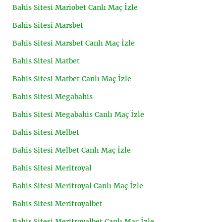
Bahis Sitesi Mariobet Canlı Maç İzle
Bahis Sitesi Marsbet
Bahis Sitesi Marsbet Canlı Maç İzle
Bahis Sitesi Matbet
Bahis Sitesi Matbet Canlı Maç İzle
Bahis Sitesi Megabahis
Bahis Sitesi Megabahis Canlı Maç İzle
Bahis Sitesi Melbet
Bahis Sitesi Melbet Canlı Maç İzle
Bahis Sitesi Meritroyal
Bahis Sitesi Meritroyal Canlı Maç İzle
Bahis Sitesi Meritroyalbet
Bahis Sitesi Meritroyalbet Canlı Maç İzle