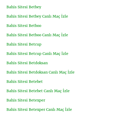
Bahis Sitesi Betbey
Bahis Sitesi Betbey Canlı Maç İzle
Bahis Sitesi Betboo
Bahis Sitesi Betboo Canlı Maç İzle
Bahis Sitesi Betcup
Bahis Sitesi Betcup Canlı Maç İzle
Bahis Sitesi Betdoksan
Bahis Sitesi Betdoksan Canlı Maç İzle
Bahis Sitesi Betebet
Bahis Sitesi Betebet Canlı Maç İzle
Bahis Sitesi Betexper
Bahis Sitesi Betexper Canlı Maç İzle