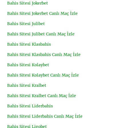
Bahis Sitesi Jokerbet
Bahis Sitesi Jokerbet Canlı Maç İzle
Bahis Sitesi Julibet
Bahis Sitesi Julibet Canlı Maç İzle
Bahis Sitesi Klasbahis
Bahis Sitesi Klasbahis Canlı Maç İzle
Bahis Sitesi Kolaybet
Bahis Sitesi Kolaybet Canlı Maç İzle
Bahis Sitesi Kralbet
Bahis Sitesi Kralbet Canlı Maç İzle
Bahis Sitesi Liderbahis
Bahis Sitesi Liderbahis Canlı Maç İzle
Bahis Sitesi Ligobet