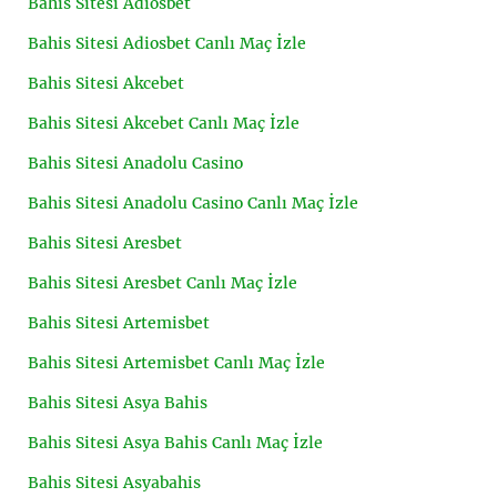
Bahis Sitesi Adiosbet
Bahis Sitesi Adiosbet Canlı Maç İzle
Bahis Sitesi Akcebet
Bahis Sitesi Akcebet Canlı Maç İzle
Bahis Sitesi Anadolu Casino
Bahis Sitesi Anadolu Casino Canlı Maç İzle
Bahis Sitesi Aresbet
Bahis Sitesi Aresbet Canlı Maç İzle
Bahis Sitesi Artemisbet
Bahis Sitesi Artemisbet Canlı Maç İzle
Bahis Sitesi Asya Bahis
Bahis Sitesi Asya Bahis Canlı Maç İzle
Bahis Sitesi Asyabahis