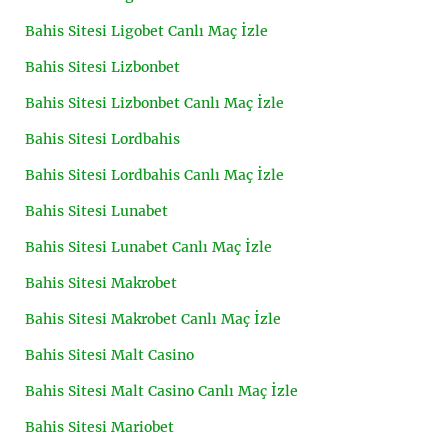
Bahis Sitesi Ligobet Canlı Maç İzle
Bahis Sitesi Lizbonbet
Bahis Sitesi Lizbonbet Canlı Maç İzle
Bahis Sitesi Lordbahis
Bahis Sitesi Lordbahis Canlı Maç İzle
Bahis Sitesi Lunabet
Bahis Sitesi Lunabet Canlı Maç İzle
Bahis Sitesi Makrobet
Bahis Sitesi Makrobet Canlı Maç İzle
Bahis Sitesi Malt Casino
Bahis Sitesi Malt Casino Canlı Maç İzle
Bahis Sitesi Mariobet