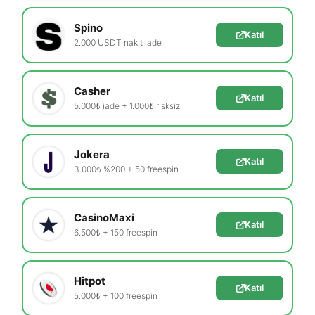
Spino
Katıl
2.000 USDT nakit iade
Casher
Katıl
5.000₺ iade + 1.000₺ risksiz
Jokera
Katıl
3.000₺ %200 + 50 freespin
CasinoMaxi
Katıl
6.500₺ + 150 freespin
Hitpot
Katıl
5.000₺ + 100 freespin