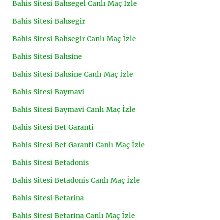
Bahis Sitesi Bahsegel Canlı Maç İzle
Bahis Sitesi Bahsegir
Bahis Sitesi Bahsegir Canlı Maç İzle
Bahis Sitesi Bahsine
Bahis Sitesi Bahsine Canlı Maç İzle
Bahis Sitesi Baymavi
Bahis Sitesi Baymavi Canlı Maç İzle
Bahis Sitesi Bet Garanti
Bahis Sitesi Bet Garanti Canlı Maç İzle
Bahis Sitesi Betadonis
Bahis Sitesi Betadonis Canlı Maç İzle
Bahis Sitesi Betarina
Bahis Sitesi Betarina Canlı Maç İzle