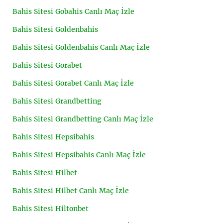
Bahis Sitesi Gobahis Canlı Maç İzle
Bahis Sitesi Goldenbahis
Bahis Sitesi Goldenbahis Canlı Maç İzle
Bahis Sitesi Gorabet
Bahis Sitesi Gorabet Canlı Maç İzle
Bahis Sitesi Grandbetting
Bahis Sitesi Grandbetting Canlı Maç İzle
Bahis Sitesi Hepsibahis
Bahis Sitesi Hepsibahis Canlı Maç İzle
Bahis Sitesi Hilbet
Bahis Sitesi Hilbet Canlı Maç İzle
Bahis Sitesi Hiltonbet