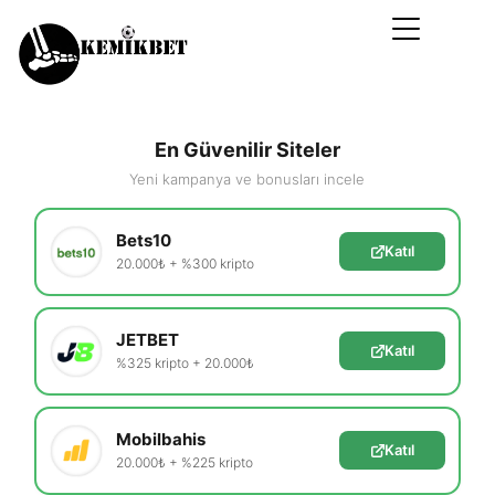
En Güvenilir Siteler
Yeni kampanya ve bonusları incele
Bets10
Katıl
20.000₺ + %300 kripto
JETBET
Katıl
%325 kripto + 20.000₺
Mobilbahis
Katıl
20.000₺ + %225 kripto