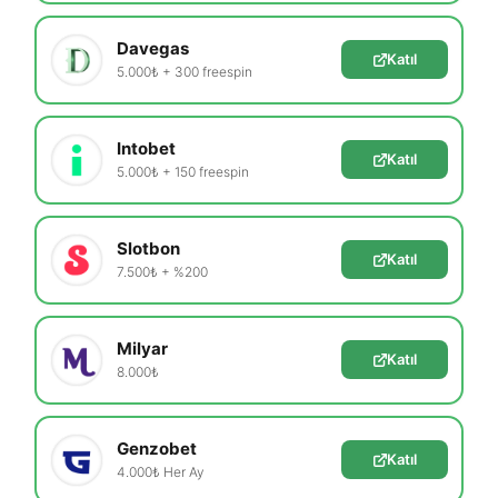
Davegas
Katıl
5.000₺ + 300 freespin
Intobet
Katıl
5.000₺ + 150 freespin
Slotbon
Katıl
7.500₺ + %200
Milyar
Katıl
8.000₺
Genzobet
Katıl
4.000₺ Her Ay