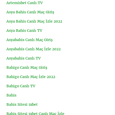
Artemisbet Canlı TV
Asya Bahis Canlı Maç Giriş
Asya Bahis Canlı Maç İzle 2022
Asya Bahis Canlı TV
Asyabahis Canlı Maç Giriş
Asyabahis Canlı Maç İzle 2022
Asyabahis Canlı TV
Bahigo Canlı Maç Giriş
Bahigo Canlı Maç İzle 2022
Bahigo Canlı TV
Bahis
Bahis Sitesi 1xbet
Bahis Sitesi 1xbet Canlı Maç İzle