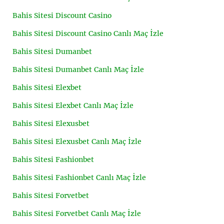
Bahis Sitesi Discount Casino
Bahis Sitesi Discount Casino Canlı Maç İzle
Bahis Sitesi Dumanbet
Bahis Sitesi Dumanbet Canlı Maç İzle
Bahis Sitesi Elexbet
Bahis Sitesi Elexbet Canlı Maç İzle
Bahis Sitesi Elexusbet
Bahis Sitesi Elexusbet Canlı Maç İzle
Bahis Sitesi Fashionbet
Bahis Sitesi Fashionbet Canlı Maç İzle
Bahis Sitesi Forvetbet
Bahis Sitesi Forvetbet Canlı Maç İzle