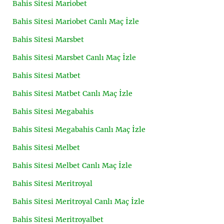
Bahis Sitesi Mariobet
Bahis Sitesi Mariobet Canlı Maç İzle
Bahis Sitesi Marsbet
Bahis Sitesi Marsbet Canlı Maç İzle
Bahis Sitesi Matbet
Bahis Sitesi Matbet Canlı Maç İzle
Bahis Sitesi Megabahis
Bahis Sitesi Megabahis Canlı Maç İzle
Bahis Sitesi Melbet
Bahis Sitesi Melbet Canlı Maç İzle
Bahis Sitesi Meritroyal
Bahis Sitesi Meritroyal Canlı Maç İzle
Bahis Sitesi Meritroyalbet