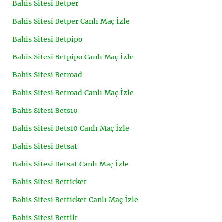
Bahis Sitesi Betper
Bahis Sitesi Betper Canlı Maç İzle
Bahis Sitesi Betpipo
Bahis Sitesi Betpipo Canlı Maç İzle
Bahis Sitesi Betroad
Bahis Sitesi Betroad Canlı Maç İzle
Bahis Sitesi Bets10
Bahis Sitesi Bets10 Canlı Maç İzle
Bahis Sitesi Betsat
Bahis Sitesi Betsat Canlı Maç İzle
Bahis Sitesi Betticket
Bahis Sitesi Betticket Canlı Maç İzle
Bahis Sitesi Bettilt