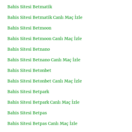
Bahis Sitesi Betmatik
Bahis Sitesi Betmatik Canlı Maç İzle
Bahis Sitesi Betmoon
Bahis Sitesi Betmoon Canlı Maç İzle
Bahis Sitesi Betnano
Bahis Sitesi Betnano Canlı Maç İzle
Bahis Sitesi Betonbet
Bahis Sitesi Betonbet Canlı Maç İzle
Bahis Sitesi Betpark
Bahis Sitesi Betpark Canlı Maç İzle
Bahis Sitesi Betpas
Bahis Sitesi Betpas Canlı Maç İzle