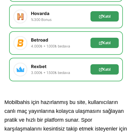
Hovarda
Katıl
%300 Bonus
Betroad
Katıl
4.000₺ + 1.000₺ bedava
Rexbet
Katıl
3.000₺ + 1.500₺ bedava
Mobilbahis için hazırlanmış bu site, kullanıcıların
canlı maç yayınlarına kolayca ulaşmasını sağlayan
pratik ve hızlı bir platform sunar. Spor
karşılaşmalarını kesintisiz takip etmek isteyenler için