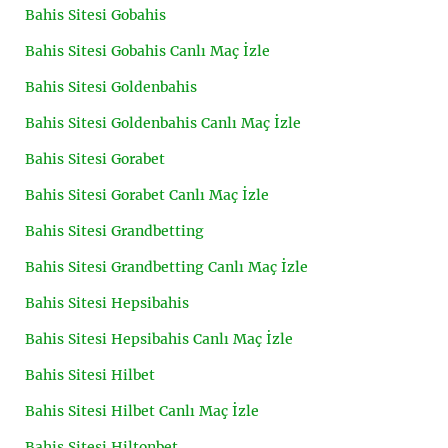
Bahis Sitesi Gobahis
Bahis Sitesi Gobahis Canlı Maç İzle
Bahis Sitesi Goldenbahis
Bahis Sitesi Goldenbahis Canlı Maç İzle
Bahis Sitesi Gorabet
Bahis Sitesi Gorabet Canlı Maç İzle
Bahis Sitesi Grandbetting
Bahis Sitesi Grandbetting Canlı Maç İzle
Bahis Sitesi Hepsibahis
Bahis Sitesi Hepsibahis Canlı Maç İzle
Bahis Sitesi Hilbet
Bahis Sitesi Hilbet Canlı Maç İzle
Bahis Sitesi Hiltonbet