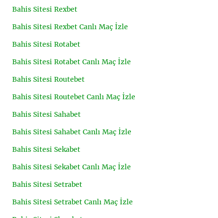
Bahis Sitesi Rexbet
Bahis Sitesi Rexbet Canlı Maç İzle
Bahis Sitesi Rotabet
Bahis Sitesi Rotabet Canlı Maç İzle
Bahis Sitesi Routebet
Bahis Sitesi Routebet Canlı Maç İzle
Bahis Sitesi Sahabet
Bahis Sitesi Sahabet Canlı Maç İzle
Bahis Sitesi Sekabet
Bahis Sitesi Sekabet Canlı Maç İzle
Bahis Sitesi Setrabet
Bahis Sitesi Setrabet Canlı Maç İzle