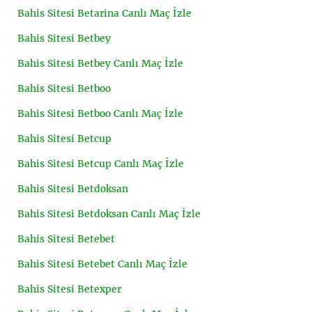
Bahis Sitesi Betarina Canlı Maç İzle
Bahis Sitesi Betbey
Bahis Sitesi Betbey Canlı Maç İzle
Bahis Sitesi Betboo
Bahis Sitesi Betboo Canlı Maç İzle
Bahis Sitesi Betcup
Bahis Sitesi Betcup Canlı Maç İzle
Bahis Sitesi Betdoksan
Bahis Sitesi Betdoksan Canlı Maç İzle
Bahis Sitesi Betebet
Bahis Sitesi Betebet Canlı Maç İzle
Bahis Sitesi Betexper