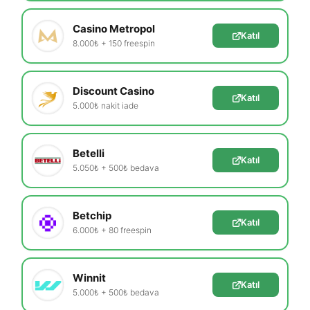
Casino Metropol
Katıl
8.000₺ + 150 freespin
Discount Casino
Katıl
5.000₺ nakit iade
Betelli
Katıl
5.050₺ + 500₺ bedava
Betchip
Katıl
6.000₺ + 80 freespin
Winnit
Katıl
5.000₺ + 500₺ bedava