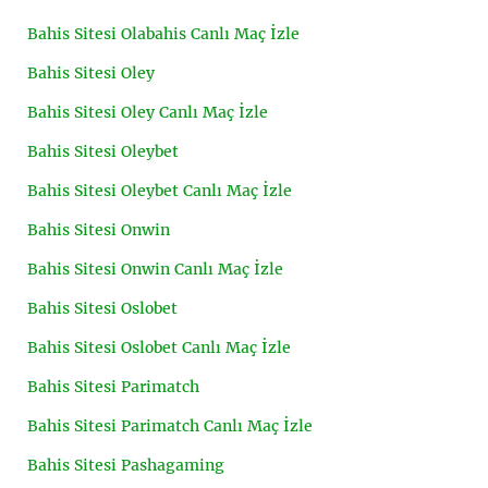
Bahis Sitesi Olabahis Canlı Maç İzle
Bahis Sitesi Oley
Bahis Sitesi Oley Canlı Maç İzle
Bahis Sitesi Oleybet
Bahis Sitesi Oleybet Canlı Maç İzle
Bahis Sitesi Onwin
Bahis Sitesi Onwin Canlı Maç İzle
Bahis Sitesi Oslobet
Bahis Sitesi Oslobet Canlı Maç İzle
Bahis Sitesi Parimatch
Bahis Sitesi Parimatch Canlı Maç İzle
Bahis Sitesi Pashagaming