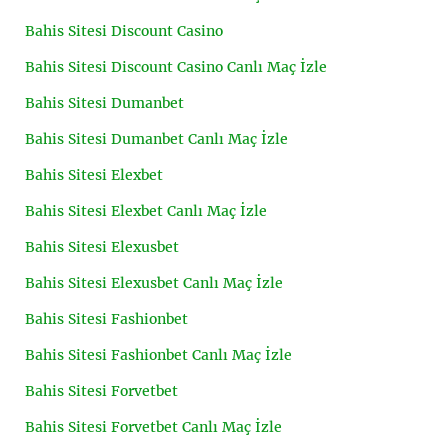
Bahis Sitesi Discount Casino
Bahis Sitesi Discount Casino Canlı Maç İzle
Bahis Sitesi Dumanbet
Bahis Sitesi Dumanbet Canlı Maç İzle
Bahis Sitesi Elexbet
Bahis Sitesi Elexbet Canlı Maç İzle
Bahis Sitesi Elexusbet
Bahis Sitesi Elexusbet Canlı Maç İzle
Bahis Sitesi Fashionbet
Bahis Sitesi Fashionbet Canlı Maç İzle
Bahis Sitesi Forvetbet
Bahis Sitesi Forvetbet Canlı Maç İzle