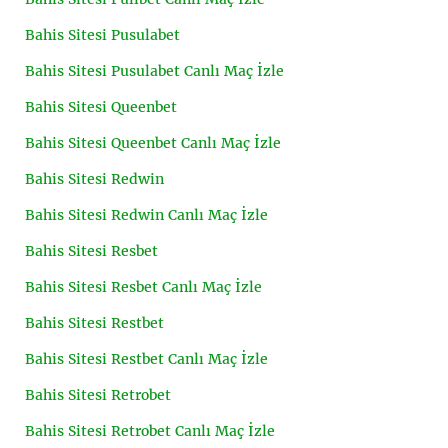
Bahis Sitesi Pusulabet
Bahis Sitesi Pusulabet Canlı Maç İzle
Bahis Sitesi Queenbet
Bahis Sitesi Queenbet Canlı Maç İzle
Bahis Sitesi Redwin
Bahis Sitesi Redwin Canlı Maç İzle
Bahis Sitesi Resbet
Bahis Sitesi Resbet Canlı Maç İzle
Bahis Sitesi Restbet
Bahis Sitesi Restbet Canlı Maç İzle
Bahis Sitesi Retrobet
Bahis Sitesi Retrobet Canlı Maç İzle