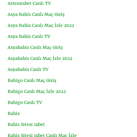
Artemisbet Canlı TV
Asya Bahis Canlı Maç Giriş
Asya Bahis Canlı Maç İzle 2022
Asya Bahis Canlı TV
Asyabahis Canlı Maç Giriş
Asyabahis Canlı Maç İzle 2022
Asyabahis Canlı TV
Bahigo Canlı Maç Giriş
Bahigo Canlı Maç İzle 2022
Bahigo Canlı TV
Bahis
Bahis Sitesi 1xbet
Bahis Sitesi 1xbet Canlı Maç İzle