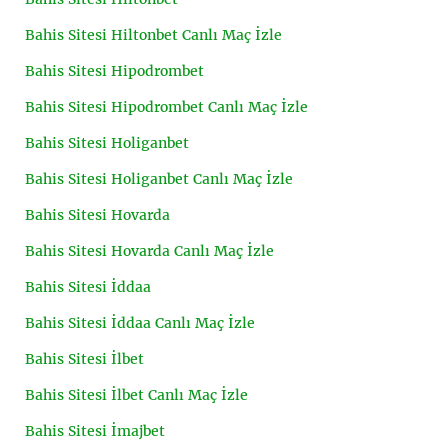
Bahis Sitesi Hiltonbet Canlı Maç İzle
Bahis Sitesi Hipodrombet
Bahis Sitesi Hipodrombet Canlı Maç İzle
Bahis Sitesi Holiganbet
Bahis Sitesi Holiganbet Canlı Maç İzle
Bahis Sitesi Hovarda
Bahis Sitesi Hovarda Canlı Maç İzle
Bahis Sitesi İddaa
Bahis Sitesi İddaa Canlı Maç İzle
Bahis Sitesi İlbet
Bahis Sitesi İlbet Canlı Maç İzle
Bahis Sitesi İmajbet