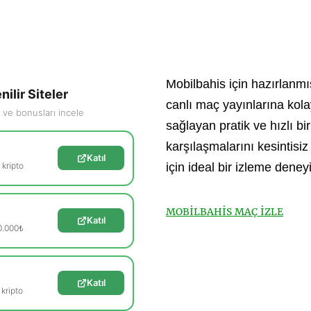
Mobilbahis için hazırlanmış
ilir Siteler
canlı maç yayınlarına kol
ve bonusları incele
sağlayan pratik ve hızlı bi
karşılaşmalarını kesintisiz
Katıl
kripto
için ideal bir izleme deney
MOBİLBAHİS MAÇ İZLE
Katıl
0.000₺
Katıl
kripto