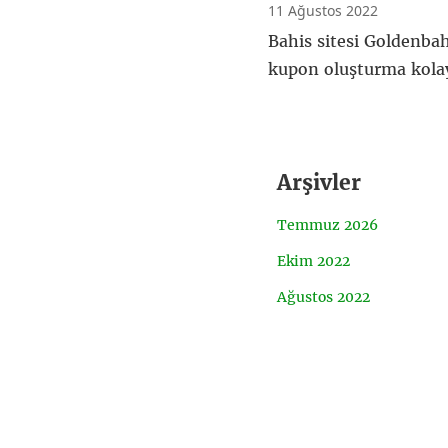
11 Ağustos 2022
Bahis sitesi Goldenbah
kupon oluşturma kolayl
Arşivler
Temmuz 2026
Ekim 2022
Ağustos 2022