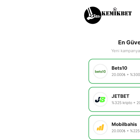
En Güven
Yeni kampanya 
Bets10
20.000₺ + %300 
JETBET
%325 kripto + 2
Mobilbahis
20.000₺ + %225 