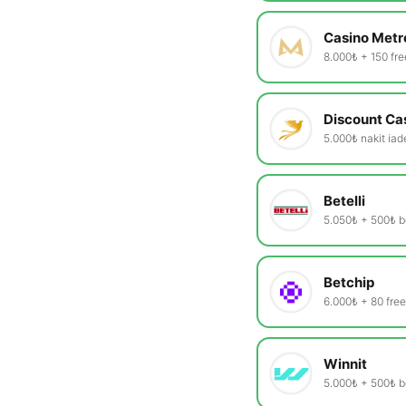
Casino Metr
8.000₺ + 150 fre
Discount Ca
5.000₺ nakit iad
Betelli
5.050₺ + 500₺ 
Betchip
6.000₺ + 80 fre
Winnit
5.000₺ + 500₺ 