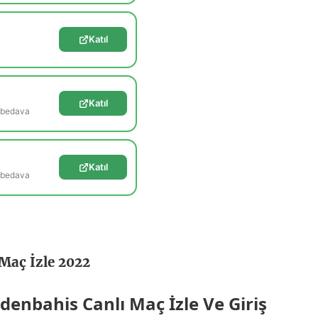
Katıl
Katıl
 bedava
Katıl
 bedava
Maç İzle 2022
ldenbahis Canlı Maç İzle Ve Giriş