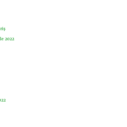
riş
le 2022
022