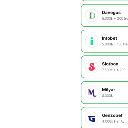
Davegas
5.000₺ + 300 fr
Intobet
5.000₺ + 150 fre
Slotbon
7.500₺ + %200
Milyar
8.000₺
Genzobet
4.000₺ Her Ay