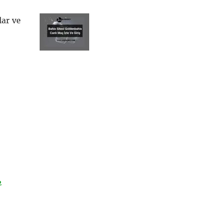
lar ve
2