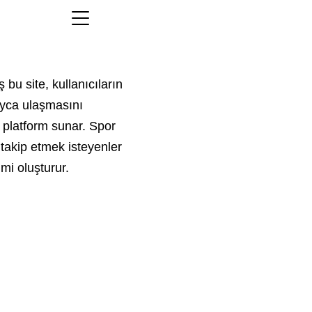
 bu site, kullanıcıların
ayca ulaşmasını
r platform sunar. Spor
 takip etmek isteyenler
imi oluşturur.