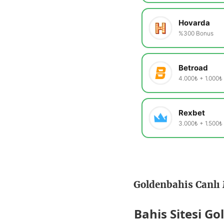
Hovarda
%300 Bonus
Betroad
4.000₺ + 1.000₺
Rexbet
3.000₺ + 1.500₺
Goldenbahis Canlı 
Bahis Sitesi Go