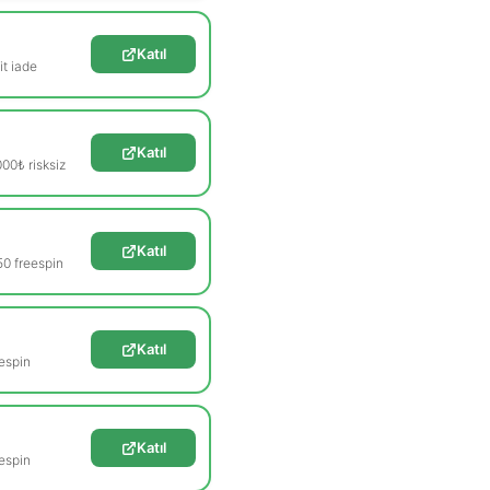
Katıl
t iade
Katıl
000₺ risksiz
Katıl
0 freespin
Katıl
espin
Katıl
espin