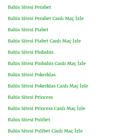
Bahis Sitesi Perabet
Bahis Sitesi Perabet Canlı Maç İzle
Bahis Sitesi Piabet
Bahis Sitesi Piabet Canlı Maç İzle
Bahis Sitesi Pinbahis
Bahis Sitesi Pinbahis Canlı Maç İzle
Bahis Sitesi Pokerklas
Bahis Sitesi Pokerklas Canlı Maç İzle
Bahis Sitesi Princess
Bahis Sitesi Princess Canlı Maç İzle
Bahis Sitesi Pulibet
Bahis Sitesi Pulibet Canlı Maç İzle