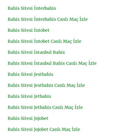
Bahis Sitesi İnterbahis
Bahis Sitesi İnterbahis Canlı Maç İzle
Bahis Sitesi İntobet
Bahis Sitesi İntobet Canlı Maç İzle
Bahis Sitesi İstanbul Bahis
Bahis Sitesi İstanbul Bahis Canlı Maç İzle
Bahis Sitesi Jestbahis
Bahis Sitesi Jestbahis Canlı Maç İzle
Bahis Sitesi Jetbahis
Bahis Sitesi Jetbahis Canlı Maç İzle
Bahis Sitesi Jojobet
Bahis Sitesi Jojobet Canlı Maç İzle