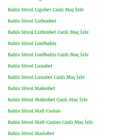
Bahis Sitesi Ligobet Canlı Maç İzle
Bahis Sitesi Lizbonbet
Bahis Sitesi Lizbonbet Canlı Maç İzle
Bahis Sitesi Lordbahis
Bahis Sitesi Lordbahis Canlı Maç İzle
Bahis Sitesi Lunabet
Bahis Sitesi Lunabet Canlı Maç İzle
Bahis Sitesi Makrobet
Bahis Sitesi Makrobet Canlı Maç İzle
Bahis Sitesi Malt Casino
Bahis Sitesi Malt Casino Canlı Maç İzle
Bahis Sitesi Mariobet