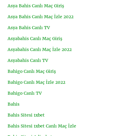
Asya Bahis Canlı Maç Giriş
Asya Bahis Canlı Maç İzle 2022
Asya Bahis Canlı TV
Asyabahis Canlı Maç Giriş
Asyabahis Canlı Maç İzle 2022
Asyabahis Canlı TV
Bahigo Canlı Maç Giriş
Bahigo Canlı Maç İzle 2022
Bahigo Canlı TV
Bahis
Bahis Sitesi 1xbet
Bahis Sitesi 1xbet Canlı Maç İzle