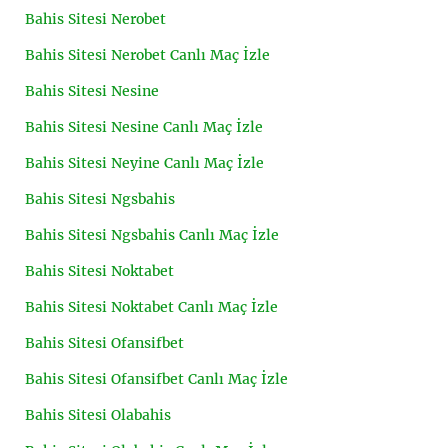
Bahis Sitesi Nerobet
Bahis Sitesi Nerobet Canlı Maç İzle
Bahis Sitesi Nesine
Bahis Sitesi Nesine Canlı Maç İzle
Bahis Sitesi Neyine Canlı Maç İzle
Bahis Sitesi Ngsbahis
Bahis Sitesi Ngsbahis Canlı Maç İzle
Bahis Sitesi Noktabet
Bahis Sitesi Noktabet Canlı Maç İzle
Bahis Sitesi Ofansifbet
Bahis Sitesi Ofansifbet Canlı Maç İzle
Bahis Sitesi Olabahis