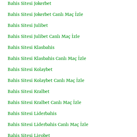
Bahis Sitesi Jokerbet
Bahis Sitesi Jokerbet Canlı Maç İzle
Bahis Sitesi Julibet
Bahis Sitesi Julibet Canlı Maç İzle
Bahis Sitesi Klasbahis
Bahis Sitesi Klasbahis Canlı Maç İzle
Bahis Sitesi Kolaybet
Bahis Sitesi Kolaybet Canlı Maç İzle
Bahis Sitesi Kralbet
Bahis Sitesi Kralbet Canlı Maç İzle
Bahis Sitesi Liderbahis
Bahis Sitesi Liderbahis Canlı Maç İzle
Bahis Sitesi Ligobet