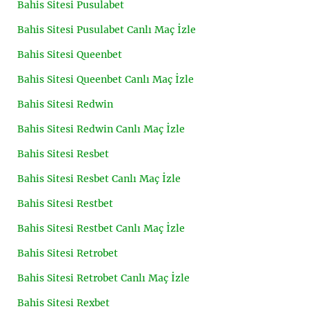
Bahis Sitesi Pusulabet
Bahis Sitesi Pusulabet Canlı Maç İzle
Bahis Sitesi Queenbet
Bahis Sitesi Queenbet Canlı Maç İzle
Bahis Sitesi Redwin
Bahis Sitesi Redwin Canlı Maç İzle
Bahis Sitesi Resbet
Bahis Sitesi Resbet Canlı Maç İzle
Bahis Sitesi Restbet
Bahis Sitesi Restbet Canlı Maç İzle
Bahis Sitesi Retrobet
Bahis Sitesi Retrobet Canlı Maç İzle
Bahis Sitesi Rexbet