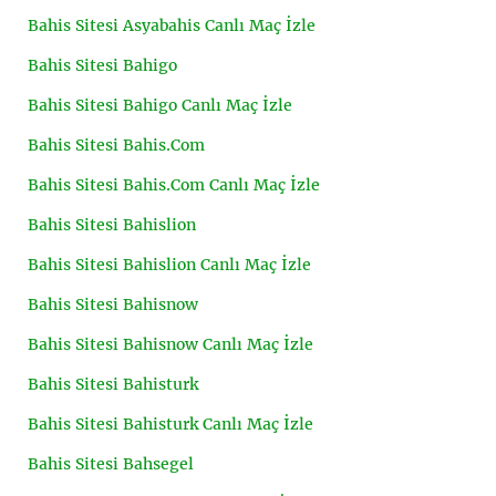
Bahis Sitesi Asyabahis Canlı Maç İzle
Bahis Sitesi Bahigo
Bahis Sitesi Bahigo Canlı Maç İzle
Bahis Sitesi Bahis.Com
Bahis Sitesi Bahis.Com Canlı Maç İzle
Bahis Sitesi Bahislion
Bahis Sitesi Bahislion Canlı Maç İzle
Bahis Sitesi Bahisnow
Bahis Sitesi Bahisnow Canlı Maç İzle
Bahis Sitesi Bahisturk
Bahis Sitesi Bahisturk Canlı Maç İzle
Bahis Sitesi Bahsegel