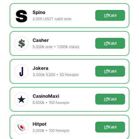
Spino
Katıl
2.000 USDT nakit iade
Casher
Katıl
5.000₺ iade + 1.000₺ risksiz
Jokera
Katıl
3.000₺ %200 + 50 freespin
CasinoMaxi
Katıl
6.500₺ + 150 freespin
Hitpot
Katıl
5.000₺ + 100 freespin