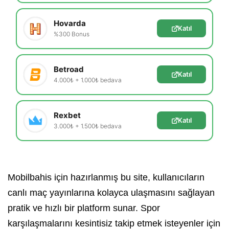
Hovarda
Katıl
%300 Bonus
Betroad
Katıl
4.000₺ + 1.000₺ bedava
Rexbet
Katıl
3.000₺ + 1.500₺ bedava
Mobilbahis için hazırlanmış bu site, kullanıcıların
canlı maç yayınlarına kolayca ulaşmasını sağlayan
pratik ve hızlı bir platform sunar. Spor
karşılaşmalarını kesintisiz takip etmek isteyenler için