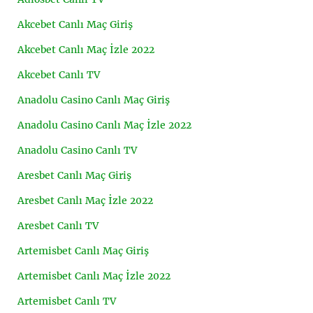
Akcebet Canlı Maç Giriş
Akcebet Canlı Maç İzle 2022
Akcebet Canlı TV
Anadolu Casino Canlı Maç Giriş
Anadolu Casino Canlı Maç İzle 2022
Anadolu Casino Canlı TV
Aresbet Canlı Maç Giriş
Aresbet Canlı Maç İzle 2022
Aresbet Canlı TV
Artemisbet Canlı Maç Giriş
Artemisbet Canlı Maç İzle 2022
Artemisbet Canlı TV