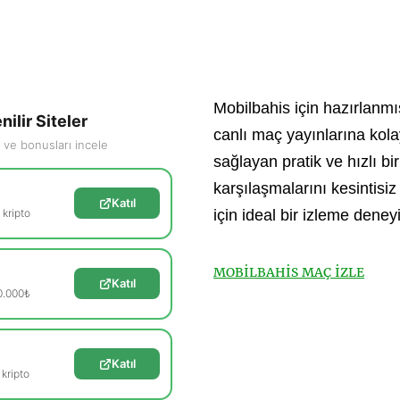
Mobilbahis için hazırlanmış
ilir Siteler
canlı maç yayınlarına kol
ve bonusları incele
sağlayan pratik ve hızlı bi
karşılaşmalarını kesintisiz
Katıl
kripto
için ideal bir izleme deney
MOBİLBAHİS MAÇ İZLE
Katıl
0.000₺
Katıl
kripto