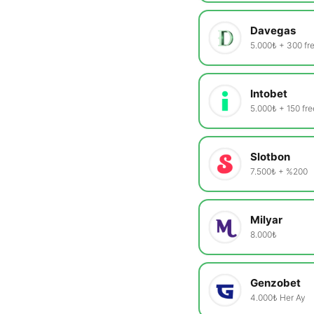
Davegas
5.000₺ + 300 fr
Intobet
5.000₺ + 150 fre
Slotbon
7.500₺ + %200
Milyar
8.000₺
Genzobet
4.000₺ Her Ay