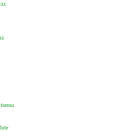
022
22
atformu
İzle