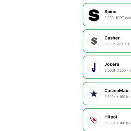
Spino
2.000 USDT naki
Casher
5.000₺ iade + 1.
Jokera
3.000₺ %200 + 5
CasinoMaxi
6.500₺ + 150 fre
Hitpot
5.000₺ + 100 fre