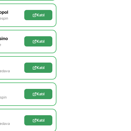
opol
Katıl
espin
sino
Katıl
e
Katıl
bedava
Katıl
espin
Katıl
bedava