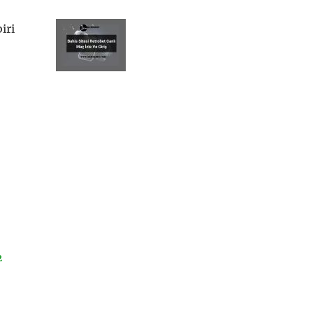
iri
2