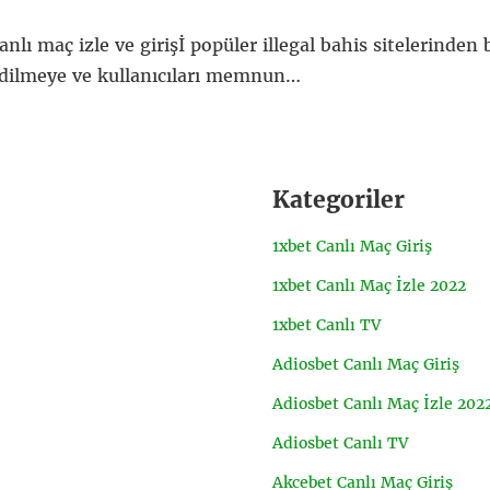
anlı maç izle ve girişİ popüler illegal bahis sitelerinden b
 edilmeye ve kullanıcıları memnun…
Kategoriler
1xbet Canlı Maç Giriş
1xbet Canlı Maç İzle 2022
1xbet Canlı TV
Adiosbet Canlı Maç Giriş
Adiosbet Canlı Maç İzle 202
Adiosbet Canlı TV
Akcebet Canlı Maç Giriş