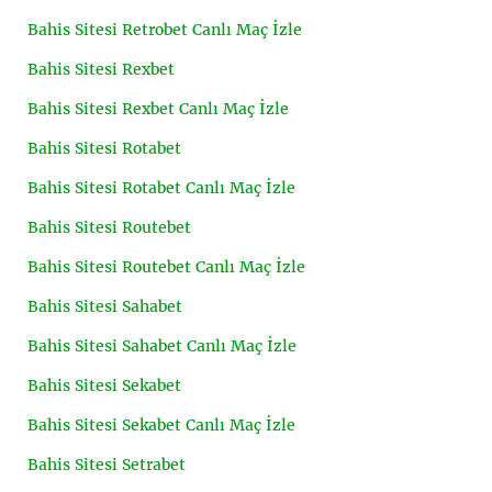
Bahis Sitesi Retrobet Canlı Maç İzle
Bahis Sitesi Rexbet
Bahis Sitesi Rexbet Canlı Maç İzle
Bahis Sitesi Rotabet
Bahis Sitesi Rotabet Canlı Maç İzle
Bahis Sitesi Routebet
Bahis Sitesi Routebet Canlı Maç İzle
Bahis Sitesi Sahabet
Bahis Sitesi Sahabet Canlı Maç İzle
Bahis Sitesi Sekabet
Bahis Sitesi Sekabet Canlı Maç İzle
Bahis Sitesi Setrabet