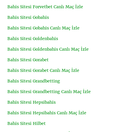
Bahis Sitesi Forvetbet Canlı Maç İzle
Bahis Sitesi Gobahis
Bahis Sitesi Gobahis Canlı Maç İzle
Bahis Sitesi Goldenbahis
Bahis Sitesi Goldenbahis Canlı Maç İzle
Bahis Sitesi Gorabet
Bahis Sitesi Gorabet Canlı Maç İzle
Bahis Sitesi Grandbetting
Bahis Sitesi Grandbetting Canlı Maç İzle
Bahis Sitesi Hepsibahis
Bahis Sitesi Hepsibahis Canlı Maç İzle
Bahis Sitesi Hilbet