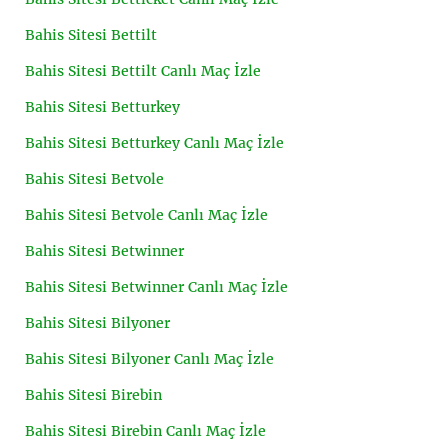
Bahis Sitesi Bettilt
Bahis Sitesi Bettilt Canlı Maç İzle
Bahis Sitesi Betturkey
Bahis Sitesi Betturkey Canlı Maç İzle
Bahis Sitesi Betvole
Bahis Sitesi Betvole Canlı Maç İzle
Bahis Sitesi Betwinner
Bahis Sitesi Betwinner Canlı Maç İzle
Bahis Sitesi Bilyoner
Bahis Sitesi Bilyoner Canlı Maç İzle
Bahis Sitesi Birebin
Bahis Sitesi Birebin Canlı Maç İzle