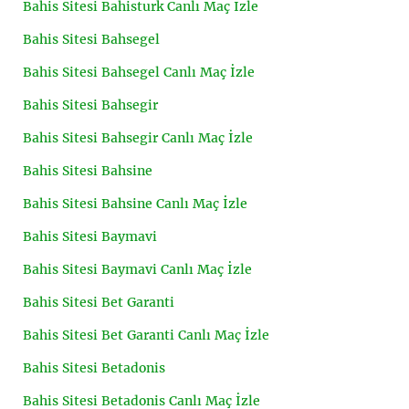
Bahis Sitesi Bahisturk Canlı Maç İzle
Bahis Sitesi Bahsegel
Bahis Sitesi Bahsegel Canlı Maç İzle
Bahis Sitesi Bahsegir
Bahis Sitesi Bahsegir Canlı Maç İzle
Bahis Sitesi Bahsine
Bahis Sitesi Bahsine Canlı Maç İzle
Bahis Sitesi Baymavi
Bahis Sitesi Baymavi Canlı Maç İzle
Bahis Sitesi Bet Garanti
Bahis Sitesi Bet Garanti Canlı Maç İzle
Bahis Sitesi Betadonis
Bahis Sitesi Betadonis Canlı Maç İzle