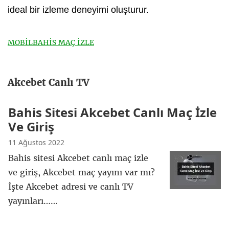
ideal bir izleme deneyimi oluşturur.
MOBİLBAHİS MAÇ İZLE
Akcebet Canlı TV
Bahis Sitesi Akcebet Canlı Maç İzle
Ve Giriş
11 Ağustos 2022
Bahis sitesi Akcebet canlı maç izle
ve giriş, Akcebet maç yayını var mı?
İşte Akcebet adresi ve canlı TV
yayınları……