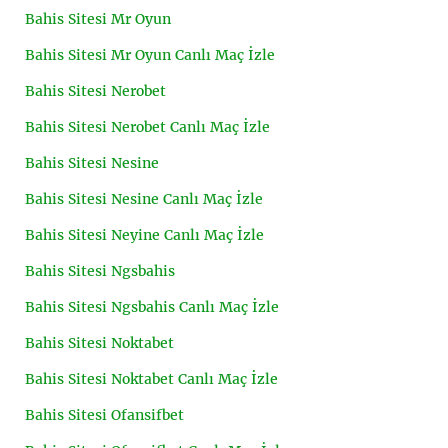
Bahis Sitesi Mr Oyun
Bahis Sitesi Mr Oyun Canlı Maç İzle
Bahis Sitesi Nerobet
Bahis Sitesi Nerobet Canlı Maç İzle
Bahis Sitesi Nesine
Bahis Sitesi Nesine Canlı Maç İzle
Bahis Sitesi Neyine Canlı Maç İzle
Bahis Sitesi Ngsbahis
Bahis Sitesi Ngsbahis Canlı Maç İzle
Bahis Sitesi Noktabet
Bahis Sitesi Noktabet Canlı Maç İzle
Bahis Sitesi Ofansifbet