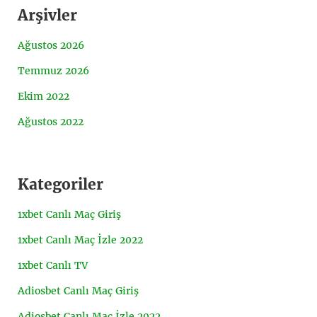
Arşivler
Ağustos 2026
Temmuz 2026
Ekim 2022
Ağustos 2022
Kategoriler
1xbet Canlı Maç Giriş
1xbet Canlı Maç İzle 2022
1xbet Canlı TV
Adiosbet Canlı Maç Giriş
Adiosbet Canlı Maç İzle 2022