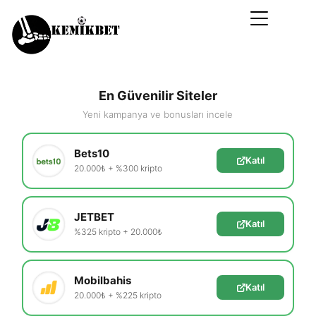
En Güvenilir Siteler
Yeni kampanya ve bonusları incele
Bets10
Katıl
20.000₺ + %300 kripto
JETBET
Katıl
%325 kripto + 20.000₺
Mobilbahis
Katıl
20.000₺ + %225 kripto