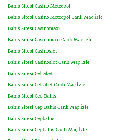
Bahis Sitesi Casino Metropol
Bahis Sitesi Casino Metropol Canlı Maç İzle
Bahis Sitesi Casinomaxi
Bahis Sitesi Casinomaxi Canlı Maç İzle
Bahis Sitesi Casinoslot
Bahis Sitesi Casinoslot Canlı Maç İzle
Bahis Sitesi Celtabet
Bahis Sitesi Celtabet Canlı Maç İzle
Bahis Sitesi Cep Bahis
Bahis Sitesi Cep Bahis Canlı Maç İzle
Bahis Sitesi Cepbahis
Bahis Sitesi Cepbahis Canlı Maç İzle