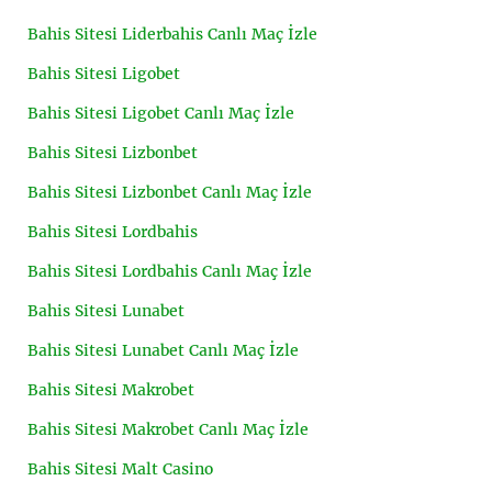
Bahis Sitesi Liderbahis Canlı Maç İzle
Bahis Sitesi Ligobet
Bahis Sitesi Ligobet Canlı Maç İzle
Bahis Sitesi Lizbonbet
Bahis Sitesi Lizbonbet Canlı Maç İzle
Bahis Sitesi Lordbahis
Bahis Sitesi Lordbahis Canlı Maç İzle
Bahis Sitesi Lunabet
Bahis Sitesi Lunabet Canlı Maç İzle
Bahis Sitesi Makrobet
Bahis Sitesi Makrobet Canlı Maç İzle
Bahis Sitesi Malt Casino