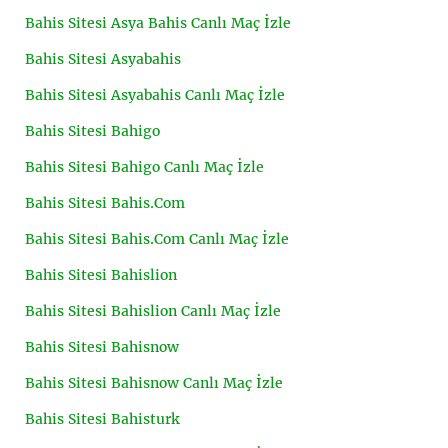
Bahis Sitesi Asya Bahis Canlı Maç İzle
Bahis Sitesi Asyabahis
Bahis Sitesi Asyabahis Canlı Maç İzle
Bahis Sitesi Bahigo
Bahis Sitesi Bahigo Canlı Maç İzle
Bahis Sitesi Bahis.Com
Bahis Sitesi Bahis.Com Canlı Maç İzle
Bahis Sitesi Bahislion
Bahis Sitesi Bahislion Canlı Maç İzle
Bahis Sitesi Bahisnow
Bahis Sitesi Bahisnow Canlı Maç İzle
Bahis Sitesi Bahisturk