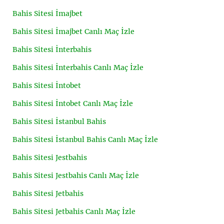
Bahis Sitesi İmajbet
Bahis Sitesi İmajbet Canlı Maç İzle
Bahis Sitesi İnterbahis
Bahis Sitesi İnterbahis Canlı Maç İzle
Bahis Sitesi İntobet
Bahis Sitesi İntobet Canlı Maç İzle
Bahis Sitesi İstanbul Bahis
Bahis Sitesi İstanbul Bahis Canlı Maç İzle
Bahis Sitesi Jestbahis
Bahis Sitesi Jestbahis Canlı Maç İzle
Bahis Sitesi Jetbahis
Bahis Sitesi Jetbahis Canlı Maç İzle