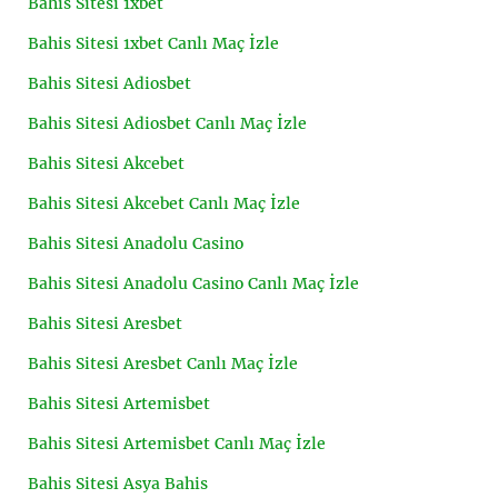
Bahis Sitesi 1xbet
Bahis Sitesi 1xbet Canlı Maç İzle
Bahis Sitesi Adiosbet
Bahis Sitesi Adiosbet Canlı Maç İzle
Bahis Sitesi Akcebet
Bahis Sitesi Akcebet Canlı Maç İzle
Bahis Sitesi Anadolu Casino
Bahis Sitesi Anadolu Casino Canlı Maç İzle
Bahis Sitesi Aresbet
Bahis Sitesi Aresbet Canlı Maç İzle
Bahis Sitesi Artemisbet
Bahis Sitesi Artemisbet Canlı Maç İzle
Bahis Sitesi Asya Bahis