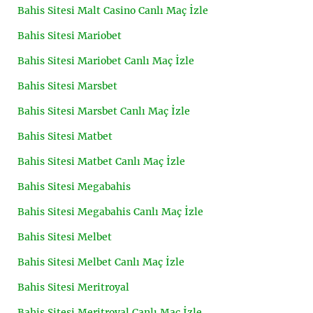
Bahis Sitesi Malt Casino Canlı Maç İzle
Bahis Sitesi Mariobet
Bahis Sitesi Mariobet Canlı Maç İzle
Bahis Sitesi Marsbet
Bahis Sitesi Marsbet Canlı Maç İzle
Bahis Sitesi Matbet
Bahis Sitesi Matbet Canlı Maç İzle
Bahis Sitesi Megabahis
Bahis Sitesi Megabahis Canlı Maç İzle
Bahis Sitesi Melbet
Bahis Sitesi Melbet Canlı Maç İzle
Bahis Sitesi Meritroyal
Bahis Sitesi Meritroyal Canlı Maç İzle