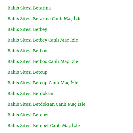
Bahis Sitesi Betarina
Bahis Sitesi Betarina Canlı Maç İzle
Bahis Sitesi Betbey
Bahis Sitesi Betbey Canlı Maç İzle
Bahis Sitesi Betboo
Bahis Sitesi Betboo Canlı Maç İzle
Bahis Sitesi Betcup
Bahis Sitesi Betcup Canlı Maç İzle
Bahis Sitesi Betdoksan
Bahis Sitesi Betdoksan Canlı Maç İzle
Bahis Sitesi Betebet
Bahis Sitesi Betebet Canlı Maç İzle