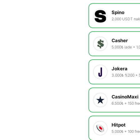
Spino
2.000 USDT naki
Casher
5.000₺ iade + 1.
Jokera
3.000₺ %200 + 5
CasinoMaxi
6.500₺ + 150 fre
Hitpot
5.000₺ + 100 fre