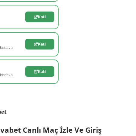
Katıl
Katıl
 bedava
Katıl
 bedava
bet
uvabet Canlı Maç İzle Ve Giriş