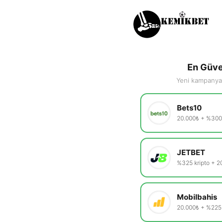
En Güven
Yeni kampanya 
Bets10
20.000₺ + %300 
JETBET
%325 kripto + 2
Mobilbahis
20.000₺ + %225 