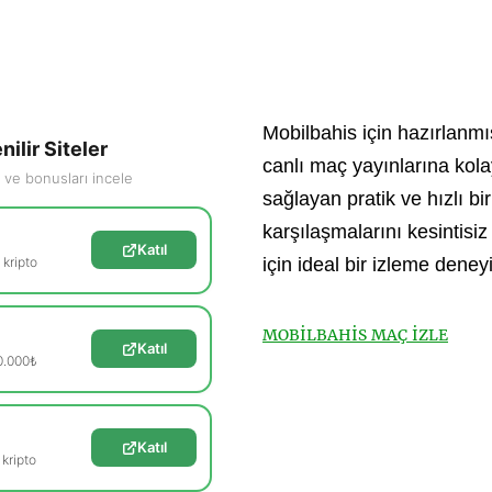
Mobilbahis için hazırlanmış
ilir Siteler
canlı maç yayınlarına kol
ve bonusları incele
sağlayan pratik ve hızlı bi
karşılaşmalarını kesintisiz
Katıl
kripto
için ideal bir izleme deney
MOBİLBAHİS MAÇ İZLE
Katıl
0.000₺
Katıl
kripto