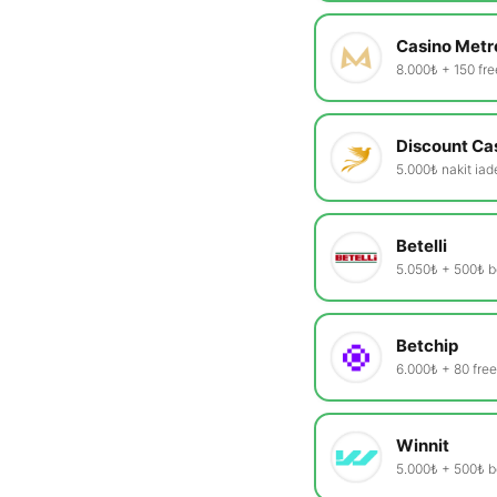
Casino Metr
8.000₺ + 150 fre
Discount Ca
5.000₺ nakit iad
Betelli
5.050₺ + 500₺ 
Betchip
6.000₺ + 80 fre
Winnit
5.000₺ + 500₺ 