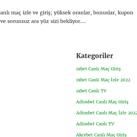
canlı maç izle ve giriş; yüksek oranlar, bonuslar, kupon
 ve sorunsuz ara yüz sizi bekliyor.…
Kategoriler
1xbet Canlı Maç Giriş
1xbet Canlı Maç İzle 2022
1xbet Canlı TV
Adiosbet Canlı Maç Giriş
Adiosbet Canlı Maç İzle 202
Adiosbet Canlı TV
Akcebet Canlı Maç Giriş