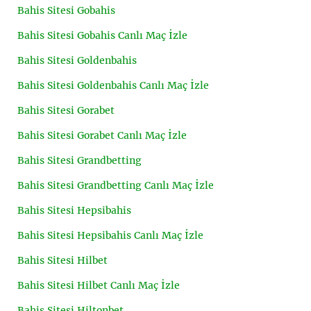
Bahis Sitesi Gobahis
Bahis Sitesi Gobahis Canlı Maç İzle
Bahis Sitesi Goldenbahis
Bahis Sitesi Goldenbahis Canlı Maç İzle
Bahis Sitesi Gorabet
Bahis Sitesi Gorabet Canlı Maç İzle
Bahis Sitesi Grandbetting
Bahis Sitesi Grandbetting Canlı Maç İzle
Bahis Sitesi Hepsibahis
Bahis Sitesi Hepsibahis Canlı Maç İzle
Bahis Sitesi Hilbet
Bahis Sitesi Hilbet Canlı Maç İzle
Bahis Sitesi Hiltonbet