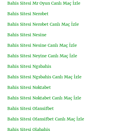
Bahis Sitesi Mr Oyun Canlı Maç İzle
Bahis Sitesi Nerobet
Bahis Sitesi Nerobet Canlı Maç İzle
Bahis Sitesi Nesine
Bahis Sitesi Nesine Canlı Maç İzle
Bahis Sitesi Neyine Canlı Maç İzle
Bahis Sitesi Ngsbahis
Bahis Sitesi Ngsbahis Canlı Maç İzle
Bahis Sitesi Noktabet
Bahis Sitesi Noktabet Canlı Maç İzle
Bahis Sitesi Ofansifbet
Bahis Sitesi Ofansifbet Canlı Maç İzle
Bahis Sitesi Olabahis