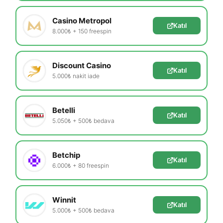
Casino Metropol
Katıl
8.000₺ + 150 freespin
Discount Casino
Katıl
5.000₺ nakit iade
Betelli
Katıl
5.050₺ + 500₺ bedava
Betchip
Katıl
6.000₺ + 80 freespin
Winnit
Katıl
5.000₺ + 500₺ bedava