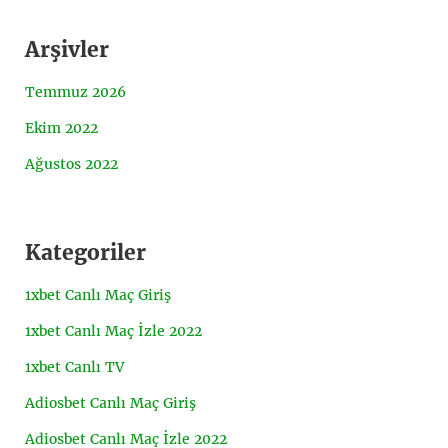
Arşivler
Temmuz 2026
Ekim 2022
Ağustos 2022
Kategoriler
1xbet Canlı Maç Giriş
1xbet Canlı Maç İzle 2022
1xbet Canlı TV
Adiosbet Canlı Maç Giriş
Adiosbet Canlı Maç İzle 2022