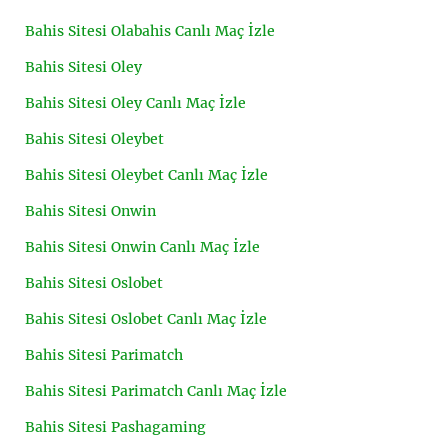
Bahis Sitesi Olabahis Canlı Maç İzle
Bahis Sitesi Oley
Bahis Sitesi Oley Canlı Maç İzle
Bahis Sitesi Oleybet
Bahis Sitesi Oleybet Canlı Maç İzle
Bahis Sitesi Onwin
Bahis Sitesi Onwin Canlı Maç İzle
Bahis Sitesi Oslobet
Bahis Sitesi Oslobet Canlı Maç İzle
Bahis Sitesi Parimatch
Bahis Sitesi Parimatch Canlı Maç İzle
Bahis Sitesi Pashagaming