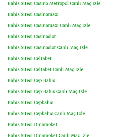
Bahis Sitesi Casino Metropol Canlı Maç İzle
Bahis Sitesi Casinomaxi
Bahis Sitesi Casinomaxi Canlı Maç İzle
Bahis Sitesi Casinoslot
Bahis Sitesi Casinoslot Canlı Maç İzle
Bahis Sitesi Celtabet
Bahis Sitesi Celtabet Canlı Maç İzle
Bahis Sitesi Cep Bahis
Bahis Sitesi Cep Bahis Canlı Maç İzle
Bahis Sitesi Cepbahis
Bahis Sitesi Cepbahis Canlı Maç İzle
Bahis Sitesi Dinamobet
Bahis Sitesi Dinamobet Canlı Maç İzle