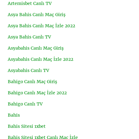
Artemisbet Canlı TV
Asya Bahis Canlı Maç Giriş
Asya Bahis Canlı Maç İzle 2022
Asya Bahis Canlı TV
Asyabahis Canlı Maç Giriş
Asyabahis Canlı Maç İzle 2022
Asyabahis Canlı TV
Bahigo Canlı Maç Giriş
Bahigo Canlı Maç İzle 2022
Bahigo Canlı TV
Bahis
Bahis Sitesi 1xbet
Bahis Sitesi 1xbet Canlı Maç İzle