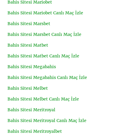
Bahis Sitesi Mariobet
Bahis Sitesi Mariobet Canlı Maç İzle
Bahis Sitesi Marsbet
Bahis Sitesi Marsbet Canlı Maç İzle
Bahis Sitesi Matbet
Bahis Sitesi Matbet Canlı Maç İzle
Bahis Sitesi Megabahis
Bahis Sitesi Megabahis Canlı Maç İzle
Bahis Sitesi Melbet
Bahis Sitesi Melbet Canlı Maç İzle
Bahis Sitesi Meritroyal
Bahis Sitesi Meritroyal Canlı Maç İzle
Bahis Sitesi Meritroyalbet