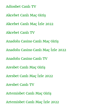
Adiosbet Canlı TV
Akcebet Canlı Maç Giriş
Akcebet Canlı Maç İzle 2022
Akcebet Canlı TV
Anadolu Casino Canlı Maç Giriş
Anadolu Casino Canlı Maç İzle 2022
Anadolu Casino Canlı TV
Aresbet Canlı Maç Giriş
Aresbet Canlı Maç İzle 2022
Aresbet Canlı TV
Artemisbet Canlı Maç Giriş
Artemisbet Canlı Maç İzle 2022