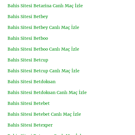
Bahis Sitesi Betarina Canlı Maç İzle
Bahis Sitesi Betbey
Bahis Sitesi Betbey Canlı Maç İzle
Bahis Sitesi Betboo
Bahis Sitesi Betboo Canlı Maç İzle
Bahis Sitesi Betcup
Bahis Sitesi Betcup Canlı Maç İzle
Bahis Sitesi Betdoksan
Bahis Sitesi Betdoksan Canlı Maç İzle
Bahis Sitesi Betebet
Bahis Sitesi Betebet Canlı Maç İzle
Bahis Sitesi Betexper