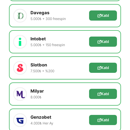
Davegas
Katıl
5.000₺ + 300 freespin
Intobet
Katıl
5.000₺ + 150 freespin
Slotbon
Katıl
7.500₺ + %200
Milyar
Katıl
8.000₺
Genzobet
Katıl
4.000₺ Her Ay