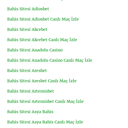
Bahis Sitesi Adiosbet
Bahis Sitesi Adiosbet Canlı Maç İzle
Bahis Sitesi Akcebet
Bahis Sitesi Akcebet Canlı Maç İzle
Bahis Sitesi Anadolu Casino
Bahis Sitesi Anadolu Casino Canlı Maç İzle
Bahis Sitesi Aresbet
Bahis Sitesi Aresbet Canlı Maç İzle
Bahis Sitesi Artemisbet
Bahis Sitesi Artemisbet Canlı Maç İzle
Bahis Sitesi Asya Bahis
Bahis Sitesi Asya Bahis Canlı Maç İzle