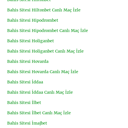
Bahis Sitesi Hiltonbet Canlı Maç İzle
Bahis Sitesi Hipodrombet
Bahis Sitesi Hipodrombet Canlı Maç İzle
Bahis Sitesi Holiganbet
Bahis Sitesi Holiganbet Canlı Maç İzle
Bahis Sitesi Hovarda
Bahis Sitesi Hovarda Canlı Maç İzle
Bahis Sitesi İddaa
Bahis Sitesi İddaa Canlı Maç İzle
Bahis Sitesi İlbet
Bahis Sitesi İlbet Canlı Maç İzle
Bahis Sitesi İmajbet