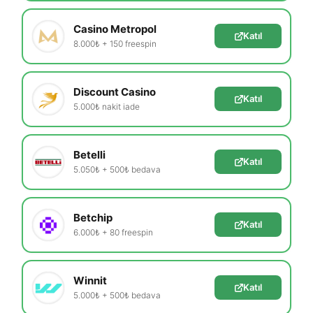
Casino Metropol
Katıl
8.000₺ + 150 freespin
Discount Casino
Katıl
5.000₺ nakit iade
Betelli
Katıl
5.050₺ + 500₺ bedava
Betchip
Katıl
6.000₺ + 80 freespin
Winnit
Katıl
5.000₺ + 500₺ bedava