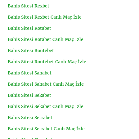
Bahis Sitesi Rexbet
Bahis Sitesi Rexbet Canlı Maç İzle
Bahis Sitesi Rotabet
Bahis Sitesi Rotabet Canlı Maç İzle
Bahis Sitesi Routebet
Bahis Sitesi Routebet Canlı Maç İzle
Bahis Sitesi Sahabet
Bahis Sitesi Sahabet Canlı Maç İzle
Bahis Sitesi Sekabet
Bahis Sitesi Sekabet Canlı Maç İzle
Bahis Sitesi Setrabet
Bahis Sitesi Setrabet Canlı Maç İzle