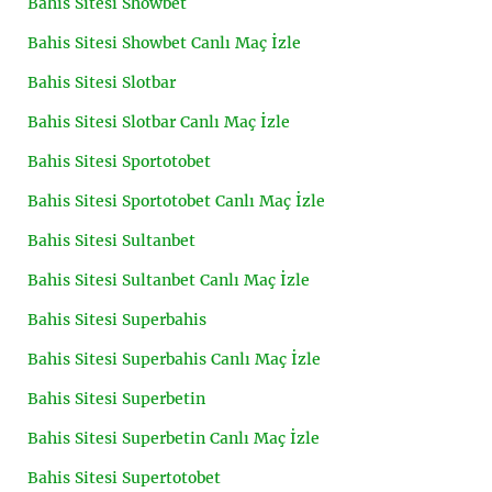
Bahis Sitesi Showbet
Bahis Sitesi Showbet Canlı Maç İzle
Bahis Sitesi Slotbar
Bahis Sitesi Slotbar Canlı Maç İzle
Bahis Sitesi Sportotobet
Bahis Sitesi Sportotobet Canlı Maç İzle
Bahis Sitesi Sultanbet
Bahis Sitesi Sultanbet Canlı Maç İzle
Bahis Sitesi Superbahis
Bahis Sitesi Superbahis Canlı Maç İzle
Bahis Sitesi Superbetin
Bahis Sitesi Superbetin Canlı Maç İzle
Bahis Sitesi Supertotobet