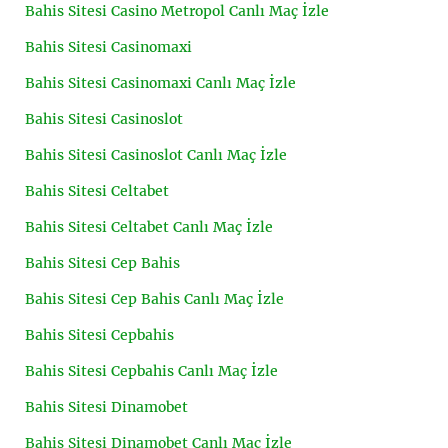
Bahis Sitesi Casino Metropol Canlı Maç İzle
Bahis Sitesi Casinomaxi
Bahis Sitesi Casinomaxi Canlı Maç İzle
Bahis Sitesi Casinoslot
Bahis Sitesi Casinoslot Canlı Maç İzle
Bahis Sitesi Celtabet
Bahis Sitesi Celtabet Canlı Maç İzle
Bahis Sitesi Cep Bahis
Bahis Sitesi Cep Bahis Canlı Maç İzle
Bahis Sitesi Cepbahis
Bahis Sitesi Cepbahis Canlı Maç İzle
Bahis Sitesi Dinamobet
Bahis Sitesi Dinamobet Canlı Maç İzle