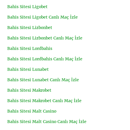
Bahis Sitesi Ligobet
Bahis Sitesi Ligobet Canlı Maç İzle
Bahis Sitesi Lizbonbet
Bahis Sitesi Lizbonbet Canlı Maç İzle
Bahis Sitesi Lordbahis
Bahis Sitesi Lordbahis Canlı Maç İzle
Bahis Sitesi Lunabet
Bahis Sitesi Lunabet Canlı Maç İzle
Bahis Sitesi Makrobet
Bahis Sitesi Makrobet Canlı Maç İzle
Bahis Sitesi Malt Casino
Bahis Sitesi Malt Casino Canlı Maç İzle