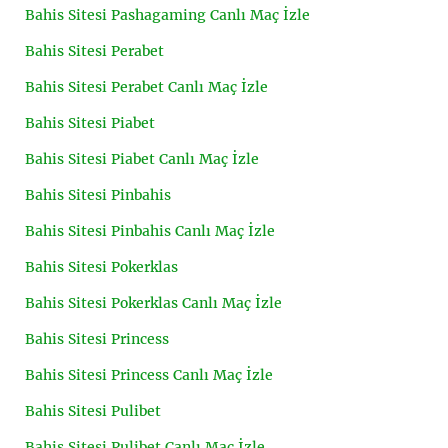
Bahis Sitesi Pashagaming Canlı Maç İzle
Bahis Sitesi Perabet
Bahis Sitesi Perabet Canlı Maç İzle
Bahis Sitesi Piabet
Bahis Sitesi Piabet Canlı Maç İzle
Bahis Sitesi Pinbahis
Bahis Sitesi Pinbahis Canlı Maç İzle
Bahis Sitesi Pokerklas
Bahis Sitesi Pokerklas Canlı Maç İzle
Bahis Sitesi Princess
Bahis Sitesi Princess Canlı Maç İzle
Bahis Sitesi Pulibet
Bahis Sitesi Pulibet Canlı Maç İzle