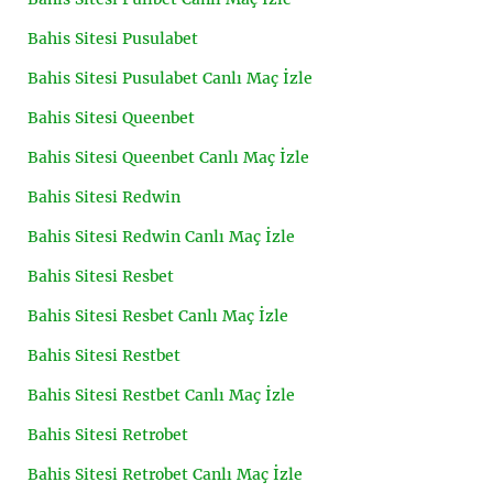
Bahis Sitesi Pusulabet
Bahis Sitesi Pusulabet Canlı Maç İzle
Bahis Sitesi Queenbet
Bahis Sitesi Queenbet Canlı Maç İzle
Bahis Sitesi Redwin
Bahis Sitesi Redwin Canlı Maç İzle
Bahis Sitesi Resbet
Bahis Sitesi Resbet Canlı Maç İzle
Bahis Sitesi Restbet
Bahis Sitesi Restbet Canlı Maç İzle
Bahis Sitesi Retrobet
Bahis Sitesi Retrobet Canlı Maç İzle