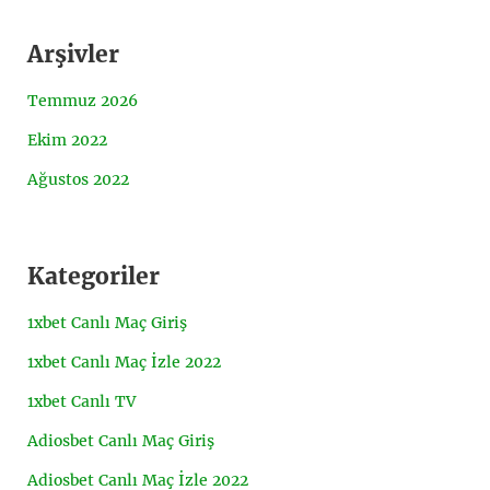
Arşivler
Temmuz 2026
Ekim 2022
Ağustos 2022
Kategoriler
1xbet Canlı Maç Giriş
1xbet Canlı Maç İzle 2022
1xbet Canlı TV
Adiosbet Canlı Maç Giriş
Adiosbet Canlı Maç İzle 2022