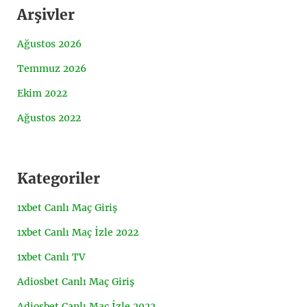
Arşivler
Ağustos 2026
Temmuz 2026
Ekim 2022
Ağustos 2022
Kategoriler
1xbet Canlı Maç Giriş
1xbet Canlı Maç İzle 2022
1xbet Canlı TV
Adiosbet Canlı Maç Giriş
Adiosbet Canlı Maç İzle 2022