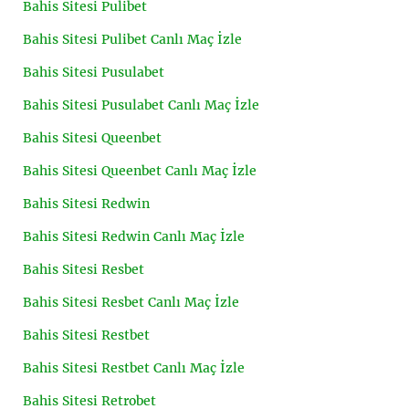
Bahis Sitesi Pulibet
Bahis Sitesi Pulibet Canlı Maç İzle
Bahis Sitesi Pusulabet
Bahis Sitesi Pusulabet Canlı Maç İzle
Bahis Sitesi Queenbet
Bahis Sitesi Queenbet Canlı Maç İzle
Bahis Sitesi Redwin
Bahis Sitesi Redwin Canlı Maç İzle
Bahis Sitesi Resbet
Bahis Sitesi Resbet Canlı Maç İzle
Bahis Sitesi Restbet
Bahis Sitesi Restbet Canlı Maç İzle
Bahis Sitesi Retrobet