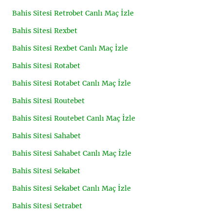
Bahis Sitesi Retrobet Canlı Maç İzle
Bahis Sitesi Rexbet
Bahis Sitesi Rexbet Canlı Maç İzle
Bahis Sitesi Rotabet
Bahis Sitesi Rotabet Canlı Maç İzle
Bahis Sitesi Routebet
Bahis Sitesi Routebet Canlı Maç İzle
Bahis Sitesi Sahabet
Bahis Sitesi Sahabet Canlı Maç İzle
Bahis Sitesi Sekabet
Bahis Sitesi Sekabet Canlı Maç İzle
Bahis Sitesi Setrabet