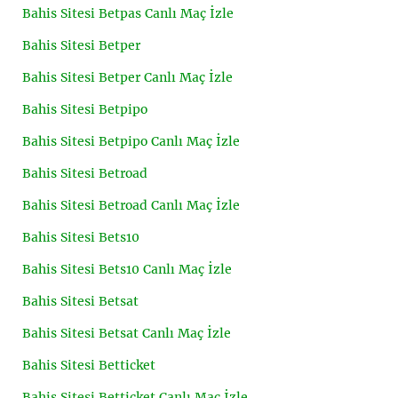
Bahis Sitesi Betpas Canlı Maç İzle
Bahis Sitesi Betper
Bahis Sitesi Betper Canlı Maç İzle
Bahis Sitesi Betpipo
Bahis Sitesi Betpipo Canlı Maç İzle
Bahis Sitesi Betroad
Bahis Sitesi Betroad Canlı Maç İzle
Bahis Sitesi Bets10
Bahis Sitesi Bets10 Canlı Maç İzle
Bahis Sitesi Betsat
Bahis Sitesi Betsat Canlı Maç İzle
Bahis Sitesi Betticket
Bahis Sitesi Betticket Canlı Maç İzle