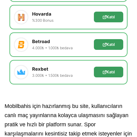
Hovarda
Katıl
%300 Bonus
Betroad
Katıl
4.000₺ + 1.000₺ bedava
Rexbet
Katıl
3.000₺ + 1.500₺ bedava
Mobilbahis için hazırlanmış bu site, kullanıcıların
canlı maç yayınlarına kolayca ulaşmasını sağlayan
pratik ve hızlı bir platform sunar. Spor
karşılaşmalarını kesintisiz takip etmek isteyenler için