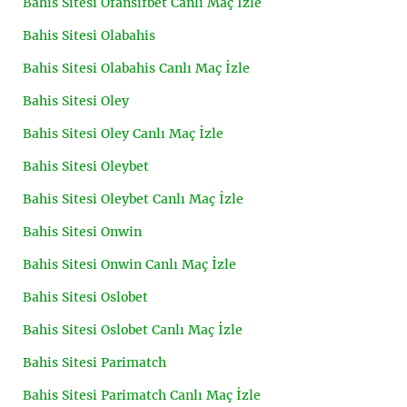
Bahis Sitesi Ofansifbet Canlı Maç İzle
Bahis Sitesi Olabahis
Bahis Sitesi Olabahis Canlı Maç İzle
Bahis Sitesi Oley
Bahis Sitesi Oley Canlı Maç İzle
Bahis Sitesi Oleybet
Bahis Sitesi Oleybet Canlı Maç İzle
Bahis Sitesi Onwin
Bahis Sitesi Onwin Canlı Maç İzle
Bahis Sitesi Oslobet
Bahis Sitesi Oslobet Canlı Maç İzle
Bahis Sitesi Parimatch
Bahis Sitesi Parimatch Canlı Maç İzle