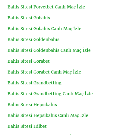
Bahis Sitesi Forvetbet Canlı Maç İzle
Bahis Sitesi Gobahis
Bahis Sitesi Gobahis Canlı Maç İzle
Bahis Sitesi Goldenbahis
Bahis Sitesi Goldenbahis Canlı Maç İzle
Bahis Sitesi Gorabet
Bahis Sitesi Gorabet Canlı Maç İzle
Bahis Sitesi Grandbetting
Bahis Sitesi Grandbetting Canlı Maç İzle
Bahis Sitesi Hepsibahis
Bahis Sitesi Hepsibahis Canlı Maç İzle
Bahis Sitesi Hilbet