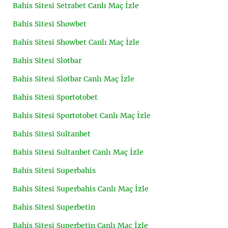
Bahis Sitesi Setrabet Canlı Maç İzle
Bahis Sitesi Showbet
Bahis Sitesi Showbet Canlı Maç İzle
Bahis Sitesi Slotbar
Bahis Sitesi Slotbar Canlı Maç İzle
Bahis Sitesi Sportotobet
Bahis Sitesi Sportotobet Canlı Maç İzle
Bahis Sitesi Sultanbet
Bahis Sitesi Sultanbet Canlı Maç İzle
Bahis Sitesi Superbahis
Bahis Sitesi Superbahis Canlı Maç İzle
Bahis Sitesi Superbetin
Bahis Sitesi Superbetin Canlı Maç İzle