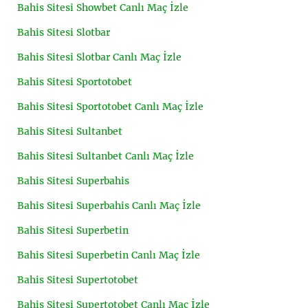
Bahis Sitesi Showbet Canlı Maç İzle
Bahis Sitesi Slotbar
Bahis Sitesi Slotbar Canlı Maç İzle
Bahis Sitesi Sportotobet
Bahis Sitesi Sportotobet Canlı Maç İzle
Bahis Sitesi Sultanbet
Bahis Sitesi Sultanbet Canlı Maç İzle
Bahis Sitesi Superbahis
Bahis Sitesi Superbahis Canlı Maç İzle
Bahis Sitesi Superbetin
Bahis Sitesi Superbetin Canlı Maç İzle
Bahis Sitesi Supertotobet
Bahis Sitesi Supertotobet Canlı Maç İzle