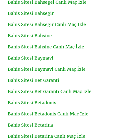
Bahis Sitesi Bahsegel Canlı Maç İzle
Bahis Sitesi Bahsegir
Bahis Sitesi Bahsegir Canlı Maç İzle
Bahis Sitesi Bahsine
Bahis Sitesi Bahsine Canlı Maç İzle
Bahis Sitesi Baymavi
Bahis Sitesi Baymavi Canlı Maç İzle
Bahis Sitesi Bet Garanti
Bahis Sitesi Bet Garanti Canlı Maç İzle
Bahis Sitesi Betadonis
Bahis Sitesi Betadonis Canlı Maç İzle
Bahis Sitesi Betarina
Bahis Sitesi Betarina Canlı Maç İzle