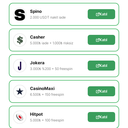
Spino
Katıl
2.000 USDT nakit iade
Casher
Katıl
5.000₺ iade + 1.000₺ risksiz
Jokera
Katıl
3.000₺ %200 + 50 freespin
CasinoMaxi
Katıl
6.500₺ + 150 freespin
Hitpot
Katıl
5.000₺ + 100 freespin