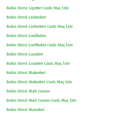
Bahis Sitesi Ligobet Canlı Maç İzle
Bahis Sitesi Lizbonbet
Bahis Sitesi Lizbonbet Canlı Maç İzle
Bahis Sitesi Lordbahis
Bahis Sitesi Lordbahis Canlı Maç İzle
Bahis Sitesi Lunabet
Bahis Sitesi Lunabet Canlı Maç İzle
Bahis Sitesi Makrobet
Bahis Sitesi Makrobet Canlı Maç İzle
Bahis Sitesi Malt Casino
Bahis Sitesi Malt Casino Canlı Maç İzle
Bahis Sitesi Mariobet