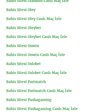
Bahis Sitesi Olabahis Canlı Maç İzle
Bahis Sitesi Oley
Bahis Sitesi Oley Canlı Maç İzle
Bahis Sitesi Oleybet
Bahis Sitesi Oleybet Canlı Maç İzle
Bahis Sitesi Onwin
Bahis Sitesi Onwin Canlı Maç İzle
Bahis Sitesi Oslobet
Bahis Sitesi Oslobet Canlı Maç İzle
Bahis Sitesi Parimatch
Bahis Sitesi Parimatch Canlı Maç İzle
Bahis Sitesi Pashagaming
Bahis Sitesi Pashagaming Canlı Maç İzle