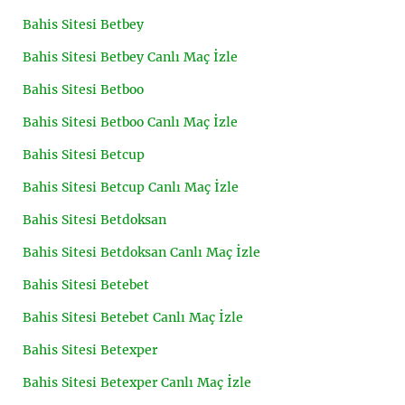
Bahis Sitesi Betbey
Bahis Sitesi Betbey Canlı Maç İzle
Bahis Sitesi Betboo
Bahis Sitesi Betboo Canlı Maç İzle
Bahis Sitesi Betcup
Bahis Sitesi Betcup Canlı Maç İzle
Bahis Sitesi Betdoksan
Bahis Sitesi Betdoksan Canlı Maç İzle
Bahis Sitesi Betebet
Bahis Sitesi Betebet Canlı Maç İzle
Bahis Sitesi Betexper
Bahis Sitesi Betexper Canlı Maç İzle