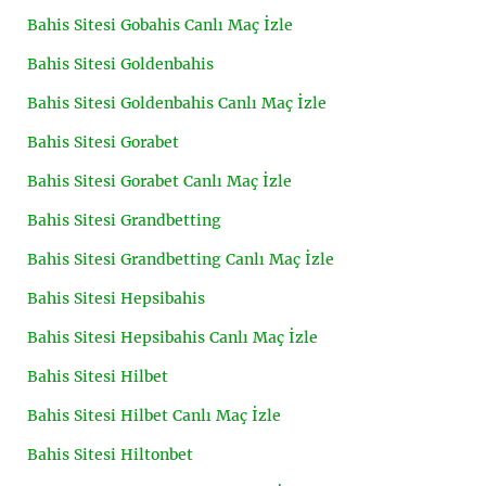
Bahis Sitesi Gobahis Canlı Maç İzle
Bahis Sitesi Goldenbahis
Bahis Sitesi Goldenbahis Canlı Maç İzle
Bahis Sitesi Gorabet
Bahis Sitesi Gorabet Canlı Maç İzle
Bahis Sitesi Grandbetting
Bahis Sitesi Grandbetting Canlı Maç İzle
Bahis Sitesi Hepsibahis
Bahis Sitesi Hepsibahis Canlı Maç İzle
Bahis Sitesi Hilbet
Bahis Sitesi Hilbet Canlı Maç İzle
Bahis Sitesi Hiltonbet