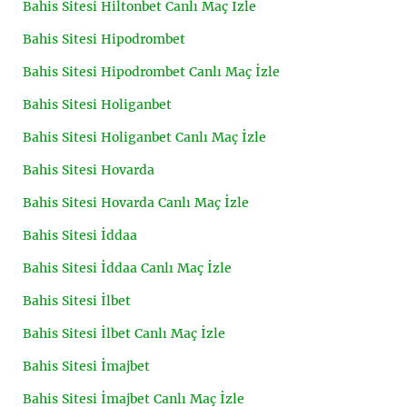
Bahis Sitesi Hiltonbet Canlı Maç İzle
Bahis Sitesi Hipodrombet
Bahis Sitesi Hipodrombet Canlı Maç İzle
Bahis Sitesi Holiganbet
Bahis Sitesi Holiganbet Canlı Maç İzle
Bahis Sitesi Hovarda
Bahis Sitesi Hovarda Canlı Maç İzle
Bahis Sitesi İddaa
Bahis Sitesi İddaa Canlı Maç İzle
Bahis Sitesi İlbet
Bahis Sitesi İlbet Canlı Maç İzle
Bahis Sitesi İmajbet
Bahis Sitesi İmajbet Canlı Maç İzle