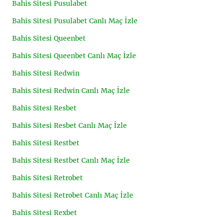
Bahis Sitesi Pusulabet
Bahis Sitesi Pusulabet Canlı Maç İzle
Bahis Sitesi Queenbet
Bahis Sitesi Queenbet Canlı Maç İzle
Bahis Sitesi Redwin
Bahis Sitesi Redwin Canlı Maç İzle
Bahis Sitesi Resbet
Bahis Sitesi Resbet Canlı Maç İzle
Bahis Sitesi Restbet
Bahis Sitesi Restbet Canlı Maç İzle
Bahis Sitesi Retrobet
Bahis Sitesi Retrobet Canlı Maç İzle
Bahis Sitesi Rexbet