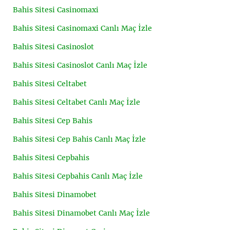
Bahis Sitesi Casinomaxi
Bahis Sitesi Casinomaxi Canlı Maç İzle
Bahis Sitesi Casinoslot
Bahis Sitesi Casinoslot Canlı Maç İzle
Bahis Sitesi Celtabet
Bahis Sitesi Celtabet Canlı Maç İzle
Bahis Sitesi Cep Bahis
Bahis Sitesi Cep Bahis Canlı Maç İzle
Bahis Sitesi Cepbahis
Bahis Sitesi Cepbahis Canlı Maç İzle
Bahis Sitesi Dinamobet
Bahis Sitesi Dinamobet Canlı Maç İzle