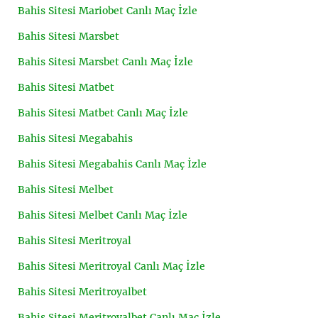
Bahis Sitesi Mariobet Canlı Maç İzle
Bahis Sitesi Marsbet
Bahis Sitesi Marsbet Canlı Maç İzle
Bahis Sitesi Matbet
Bahis Sitesi Matbet Canlı Maç İzle
Bahis Sitesi Megabahis
Bahis Sitesi Megabahis Canlı Maç İzle
Bahis Sitesi Melbet
Bahis Sitesi Melbet Canlı Maç İzle
Bahis Sitesi Meritroyal
Bahis Sitesi Meritroyal Canlı Maç İzle
Bahis Sitesi Meritroyalbet
Bahis Sitesi Meritroyalbet Canlı Maç İzle