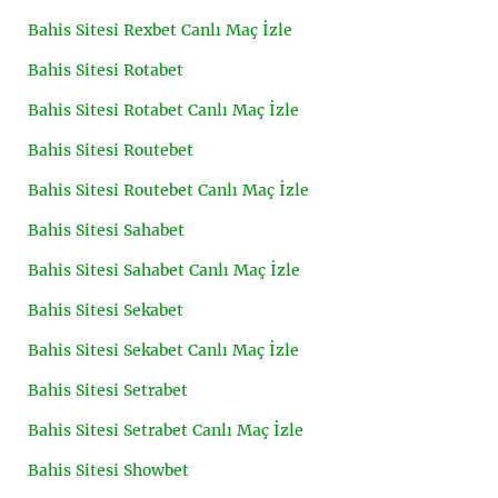
Bahis Sitesi Rexbet Canlı Maç İzle
Bahis Sitesi Rotabet
Bahis Sitesi Rotabet Canlı Maç İzle
Bahis Sitesi Routebet
Bahis Sitesi Routebet Canlı Maç İzle
Bahis Sitesi Sahabet
Bahis Sitesi Sahabet Canlı Maç İzle
Bahis Sitesi Sekabet
Bahis Sitesi Sekabet Canlı Maç İzle
Bahis Sitesi Setrabet
Bahis Sitesi Setrabet Canlı Maç İzle
Bahis Sitesi Showbet