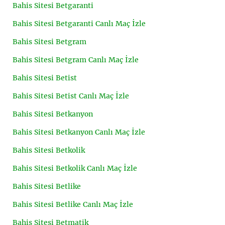
Bahis Sitesi Betgaranti
Bahis Sitesi Betgaranti Canlı Maç İzle
Bahis Sitesi Betgram
Bahis Sitesi Betgram Canlı Maç İzle
Bahis Sitesi Betist
Bahis Sitesi Betist Canlı Maç İzle
Bahis Sitesi Betkanyon
Bahis Sitesi Betkanyon Canlı Maç İzle
Bahis Sitesi Betkolik
Bahis Sitesi Betkolik Canlı Maç İzle
Bahis Sitesi Betlike
Bahis Sitesi Betlike Canlı Maç İzle
Bahis Sitesi Betmatik