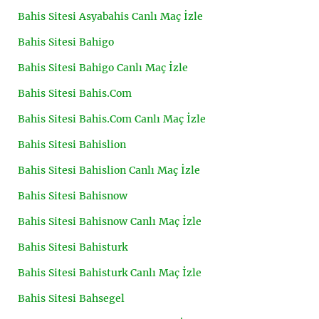
Bahis Sitesi Asyabahis Canlı Maç İzle
Bahis Sitesi Bahigo
Bahis Sitesi Bahigo Canlı Maç İzle
Bahis Sitesi Bahis.Com
Bahis Sitesi Bahis.Com Canlı Maç İzle
Bahis Sitesi Bahislion
Bahis Sitesi Bahislion Canlı Maç İzle
Bahis Sitesi Bahisnow
Bahis Sitesi Bahisnow Canlı Maç İzle
Bahis Sitesi Bahisturk
Bahis Sitesi Bahisturk Canlı Maç İzle
Bahis Sitesi Bahsegel