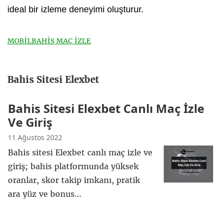
ideal bir izleme deneyimi oluşturur.
MOBİLBAHİS MAÇ İZLE
Bahis Sitesi Elexbet
Bahis Sitesi Elexbet Canlı Maç İzle
Ve Giriş
11 Ağustos 2022
Bahis sitesi Elexbet canlı maç izle ve
giriş; bahis platformunda yüksek
oranlar, skor takip imkanı, pratik
ara yüz ve bonus…