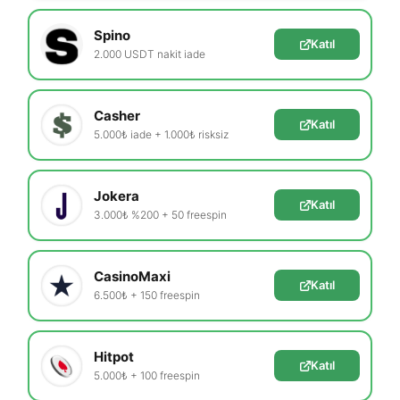
Spino
Katıl
2.000 USDT nakit iade
Casher
Katıl
5.000₺ iade + 1.000₺ risksiz
Jokera
Katıl
3.000₺ %200 + 50 freespin
CasinoMaxi
Katıl
6.500₺ + 150 freespin
Hitpot
Katıl
5.000₺ + 100 freespin