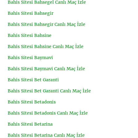
Bahis Sitesi Bahsegel Canlı Maç İzle
Bahis Sitesi Bahsegir
Bahis Sitesi Bahsegir Canlı Maç İzle
Bahis Sitesi Bahsine
Bahis Sitesi Bahsine Canlı Maç İzle
Bahis Sitesi Baymavi
Bahis Sitesi Baymavi Canlı Maç İzle
Bahis Sitesi Bet Garanti
Bahis Sitesi Bet Garanti Canlı Maç İzle
Bahis Sitesi Betadonis
Bahis Sitesi Betadonis Canlı Maç İzle
Bahis Sitesi Betarina
Bahis Sitesi Betarina Canlı Maç İzle