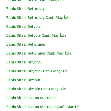
Bahis Sitesi Betturkey
Bahis Sitesi Betturkey Canlı Maç İzle
Bahis Sitesi Betvole
Bahis Sitesi Betvole Canlı Maç İzle
Bahis Sitesi Betwinner
Bahis Sitesi Betwinner Canlı Maç İzle
Bahis Sitesi Bilyoner
Bahis Sitesi Bilyoner Canlı Maç İzle
Bahis Sitesi Birebin
Bahis Sitesi Birebin Canlı Maç İzle
Bahis Sitesi Casino Metropol
Bahis Sitesi Casino Metropol Canlı Maç İzle