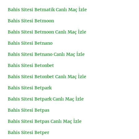
Bahis Sitesi Betmatik Canlı Maç İzle
Bahis Sitesi Betmoon
Bahis Sitesi Betmoon Canlı Maç İzle
Bahis Sitesi Betnano
Bahis Sitesi Betnano Canlı Maç İzle
Bahis Sitesi Betonbet
Bahis Sitesi Betonbet Canlı Maç İzle
Bahis Sitesi Betpark
Bahis Sitesi Betpark Canlı Maç İzle
Bahis Sitesi Betpas
Bahis Sitesi Betpas Canlı Maç İzle
Bahis Sitesi Betper