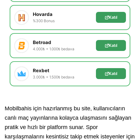
Hovarda
Katıl
%300 Bonus
Betroad
Katıl
4.000₺ + 1.000₺ bedava
Rexbet
Katıl
3.000₺ + 1.500₺ bedava
Mobilbahis için hazırlanmış bu site, kullanıcıların
canlı maç yayınlarına kolayca ulaşmasını sağlayan
pratik ve hızlı bir platform sunar. Spor
karşılaşmalarını kesintisiz takip etmek isteyenler için