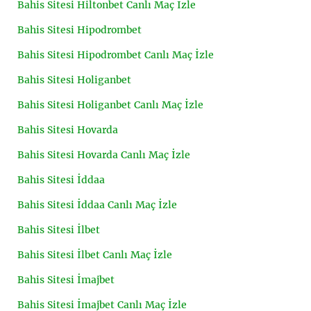
Bahis Sitesi Hiltonbet Canlı Maç İzle
Bahis Sitesi Hipodrombet
Bahis Sitesi Hipodrombet Canlı Maç İzle
Bahis Sitesi Holiganbet
Bahis Sitesi Holiganbet Canlı Maç İzle
Bahis Sitesi Hovarda
Bahis Sitesi Hovarda Canlı Maç İzle
Bahis Sitesi İddaa
Bahis Sitesi İddaa Canlı Maç İzle
Bahis Sitesi İlbet
Bahis Sitesi İlbet Canlı Maç İzle
Bahis Sitesi İmajbet
Bahis Sitesi İmajbet Canlı Maç İzle