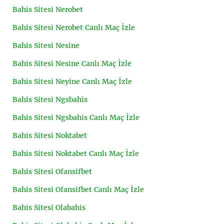
Bahis Sitesi Nerobet
Bahis Sitesi Nerobet Canlı Maç İzle
Bahis Sitesi Nesine
Bahis Sitesi Nesine Canlı Maç İzle
Bahis Sitesi Neyine Canlı Maç İzle
Bahis Sitesi Ngsbahis
Bahis Sitesi Ngsbahis Canlı Maç İzle
Bahis Sitesi Noktabet
Bahis Sitesi Noktabet Canlı Maç İzle
Bahis Sitesi Ofansifbet
Bahis Sitesi Ofansifbet Canlı Maç İzle
Bahis Sitesi Olabahis