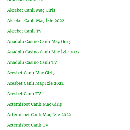
Akcebet Canlı Maç Giriş
Akcebet Canlı Maç İzle 2022
Akcebet Canlı TV
Anadolu Casino Canlı Maç Giriş
Anadolu Casino Canlı Maç İzle 2022
Anadolu Casino Canlı TV
Aresbet Canlı Maç Giriş
Aresbet Canlı Maç İzle 2022
Aresbet Canlı TV
Artemisbet Canlı Maç Giriş
Artemisbet Canlı Maç İzle 2022
Artemisbet Canlı TV