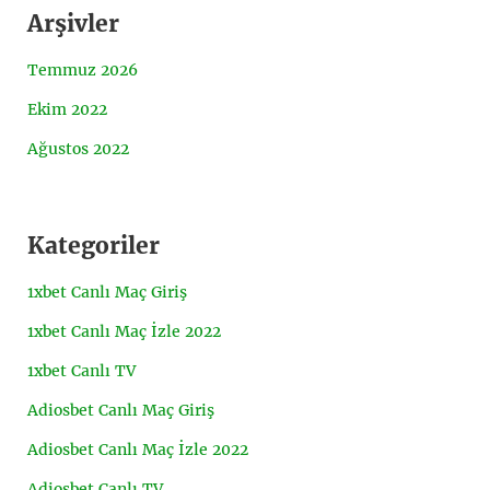
Arşivler
Temmuz 2026
Ekim 2022
Ağustos 2022
Kategoriler
1xbet Canlı Maç Giriş
1xbet Canlı Maç İzle 2022
1xbet Canlı TV
Adiosbet Canlı Maç Giriş
Adiosbet Canlı Maç İzle 2022
Adiosbet Canlı TV