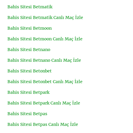
Bahis Sitesi Betmatik
Bahis Sitesi Betmatik Canlı Maç İzle
Bahis Sitesi Betmoon
Bahis Sitesi Betmoon Canlı Maç İzle
Bahis Sitesi Betnano
Bahis Sitesi Betnano Canlı Maç İzle
Bahis Sitesi Betonbet
Bahis Sitesi Betonbet Canlı Maç İzle
Bahis Sitesi Betpark
Bahis Sitesi Betpark Canlı Maç İzle
Bahis Sitesi Betpas
Bahis Sitesi Betpas Canlı Maç İzle