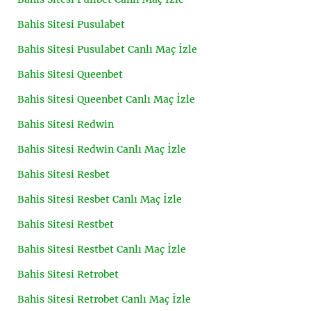
Bahis Sitesi Pusulabet
Bahis Sitesi Pusulabet Canlı Maç İzle
Bahis Sitesi Queenbet
Bahis Sitesi Queenbet Canlı Maç İzle
Bahis Sitesi Redwin
Bahis Sitesi Redwin Canlı Maç İzle
Bahis Sitesi Resbet
Bahis Sitesi Resbet Canlı Maç İzle
Bahis Sitesi Restbet
Bahis Sitesi Restbet Canlı Maç İzle
Bahis Sitesi Retrobet
Bahis Sitesi Retrobet Canlı Maç İzle