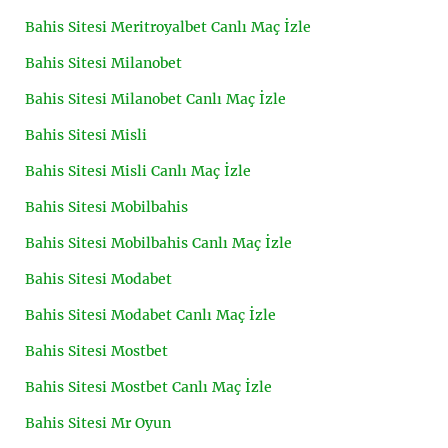
Bahis Sitesi Meritroyalbet Canlı Maç İzle
Bahis Sitesi Milanobet
Bahis Sitesi Milanobet Canlı Maç İzle
Bahis Sitesi Misli
Bahis Sitesi Misli Canlı Maç İzle
Bahis Sitesi Mobilbahis
Bahis Sitesi Mobilbahis Canlı Maç İzle
Bahis Sitesi Modabet
Bahis Sitesi Modabet Canlı Maç İzle
Bahis Sitesi Mostbet
Bahis Sitesi Mostbet Canlı Maç İzle
Bahis Sitesi Mr Oyun