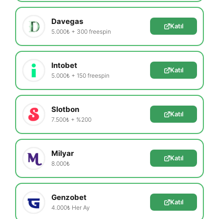
Davegas
Katıl
5.000₺ + 300 freespin
Intobet
Katıl
5.000₺ + 150 freespin
Slotbon
Katıl
7.500₺ + %200
Milyar
Katıl
8.000₺
Genzobet
Katıl
4.000₺ Her Ay