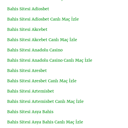
Bahis Sitesi Adiosbet
Bahis Sitesi Adiosbet Canlı Maç İzle
Bahis Sitesi Akcebet
Bahis Sitesi Akcebet Canlı Maç İzle
Bahis Sitesi Anadolu Casino
Bahis Sitesi Anadolu Casino Canlı Maç İzle
Bahis Sitesi Aresbet
Bahis Sitesi Aresbet Canlı Maç İzle
Bahis Sitesi Artemisbet
Bahis Sitesi Artemisbet Canlı Maç İzle
Bahis Sitesi Asya Bahis
Bahis Sitesi Asya Bahis Canlı Maç İzle