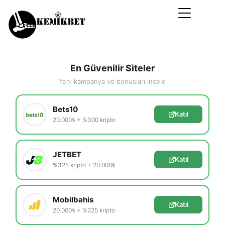
En Güvenilir Siteler
Yeni kampanya ve bonusları incele
Bets10
Katıl
20.000₺ + %300 kripto
JETBET
Katıl
%325 kripto + 20.000₺
Mobilbahis
Katıl
20.000₺ + %225 kripto