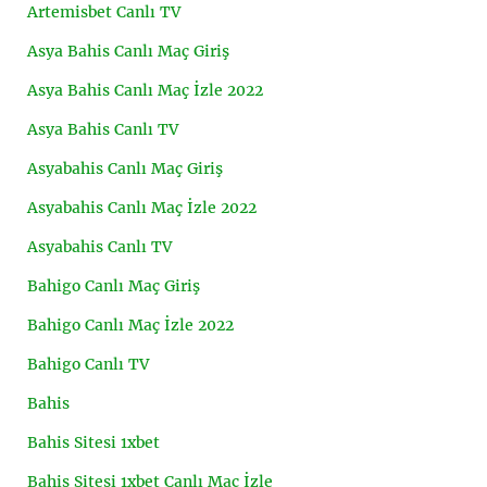
Artemisbet Canlı TV
Asya Bahis Canlı Maç Giriş
Asya Bahis Canlı Maç İzle 2022
Asya Bahis Canlı TV
Asyabahis Canlı Maç Giriş
Asyabahis Canlı Maç İzle 2022
Asyabahis Canlı TV
Bahigo Canlı Maç Giriş
Bahigo Canlı Maç İzle 2022
Bahigo Canlı TV
Bahis
Bahis Sitesi 1xbet
Bahis Sitesi 1xbet Canlı Maç İzle