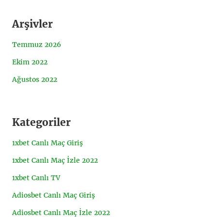
Arşivler
Temmuz 2026
Ekim 2022
Ağustos 2022
Kategoriler
1xbet Canlı Maç Giriş
1xbet Canlı Maç İzle 2022
1xbet Canlı TV
Adiosbet Canlı Maç Giriş
Adiosbet Canlı Maç İzle 2022