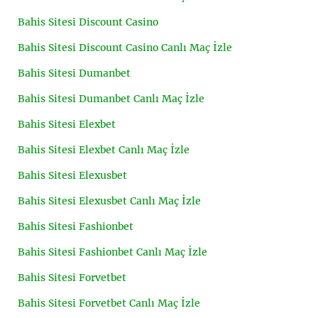
Bahis Sitesi Discount Casino
Bahis Sitesi Discount Casino Canlı Maç İzle
Bahis Sitesi Dumanbet
Bahis Sitesi Dumanbet Canlı Maç İzle
Bahis Sitesi Elexbet
Bahis Sitesi Elexbet Canlı Maç İzle
Bahis Sitesi Elexusbet
Bahis Sitesi Elexusbet Canlı Maç İzle
Bahis Sitesi Fashionbet
Bahis Sitesi Fashionbet Canlı Maç İzle
Bahis Sitesi Forvetbet
Bahis Sitesi Forvetbet Canlı Maç İzle