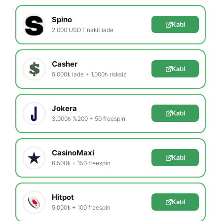
Spino
Katıl
2.000 USDT nakit iade
Casher
Katıl
5.000₺ iade + 1.000₺ risksiz
Jokera
Katıl
3.000₺ %200 + 50 freespin
CasinoMaxi
Katıl
6.500₺ + 150 freespin
Hitpot
Katıl
5.000₺ + 100 freespin