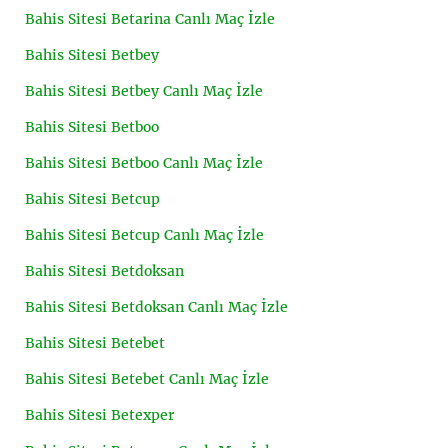
Bahis Sitesi Betarina Canlı Maç İzle
Bahis Sitesi Betbey
Bahis Sitesi Betbey Canlı Maç İzle
Bahis Sitesi Betboo
Bahis Sitesi Betboo Canlı Maç İzle
Bahis Sitesi Betcup
Bahis Sitesi Betcup Canlı Maç İzle
Bahis Sitesi Betdoksan
Bahis Sitesi Betdoksan Canlı Maç İzle
Bahis Sitesi Betebet
Bahis Sitesi Betebet Canlı Maç İzle
Bahis Sitesi Betexper