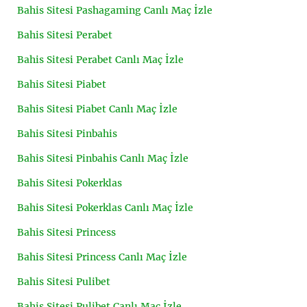
Bahis Sitesi Pashagaming Canlı Maç İzle
Bahis Sitesi Perabet
Bahis Sitesi Perabet Canlı Maç İzle
Bahis Sitesi Piabet
Bahis Sitesi Piabet Canlı Maç İzle
Bahis Sitesi Pinbahis
Bahis Sitesi Pinbahis Canlı Maç İzle
Bahis Sitesi Pokerklas
Bahis Sitesi Pokerklas Canlı Maç İzle
Bahis Sitesi Princess
Bahis Sitesi Princess Canlı Maç İzle
Bahis Sitesi Pulibet
Bahis Sitesi Pulibet Canlı Maç İzle