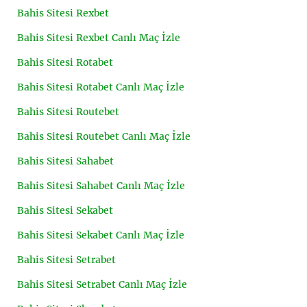
Bahis Sitesi Rexbet
Bahis Sitesi Rexbet Canlı Maç İzle
Bahis Sitesi Rotabet
Bahis Sitesi Rotabet Canlı Maç İzle
Bahis Sitesi Routebet
Bahis Sitesi Routebet Canlı Maç İzle
Bahis Sitesi Sahabet
Bahis Sitesi Sahabet Canlı Maç İzle
Bahis Sitesi Sekabet
Bahis Sitesi Sekabet Canlı Maç İzle
Bahis Sitesi Setrabet
Bahis Sitesi Setrabet Canlı Maç İzle