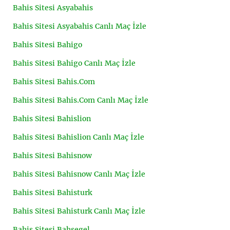
Bahis Sitesi Asyabahis
Bahis Sitesi Asyabahis Canlı Maç İzle
Bahis Sitesi Bahigo
Bahis Sitesi Bahigo Canlı Maç İzle
Bahis Sitesi Bahis.Com
Bahis Sitesi Bahis.Com Canlı Maç İzle
Bahis Sitesi Bahislion
Bahis Sitesi Bahislion Canlı Maç İzle
Bahis Sitesi Bahisnow
Bahis Sitesi Bahisnow Canlı Maç İzle
Bahis Sitesi Bahisturk
Bahis Sitesi Bahisturk Canlı Maç İzle
Bahis Sitesi Bahsegel