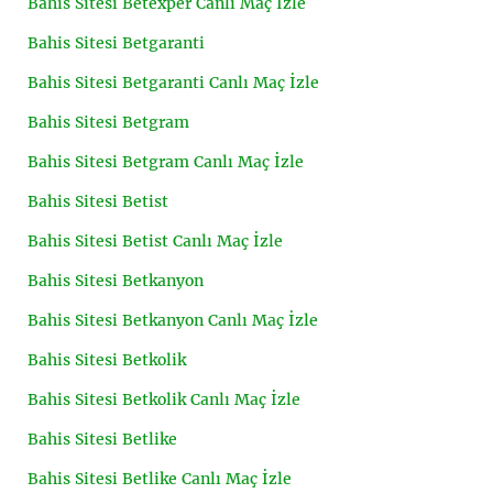
Bahis Sitesi Betexper Canlı Maç İzle
Bahis Sitesi Betgaranti
Bahis Sitesi Betgaranti Canlı Maç İzle
Bahis Sitesi Betgram
Bahis Sitesi Betgram Canlı Maç İzle
Bahis Sitesi Betist
Bahis Sitesi Betist Canlı Maç İzle
Bahis Sitesi Betkanyon
Bahis Sitesi Betkanyon Canlı Maç İzle
Bahis Sitesi Betkolik
Bahis Sitesi Betkolik Canlı Maç İzle
Bahis Sitesi Betlike
Bahis Sitesi Betlike Canlı Maç İzle