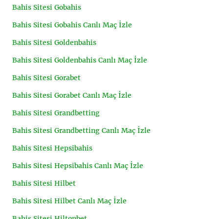
Bahis Sitesi Gobahis
Bahis Sitesi Gobahis Canlı Maç İzle
Bahis Sitesi Goldenbahis
Bahis Sitesi Goldenbahis Canlı Maç İzle
Bahis Sitesi Gorabet
Bahis Sitesi Gorabet Canlı Maç İzle
Bahis Sitesi Grandbetting
Bahis Sitesi Grandbetting Canlı Maç İzle
Bahis Sitesi Hepsibahis
Bahis Sitesi Hepsibahis Canlı Maç İzle
Bahis Sitesi Hilbet
Bahis Sitesi Hilbet Canlı Maç İzle
Bahis Sitesi Hiltonbet