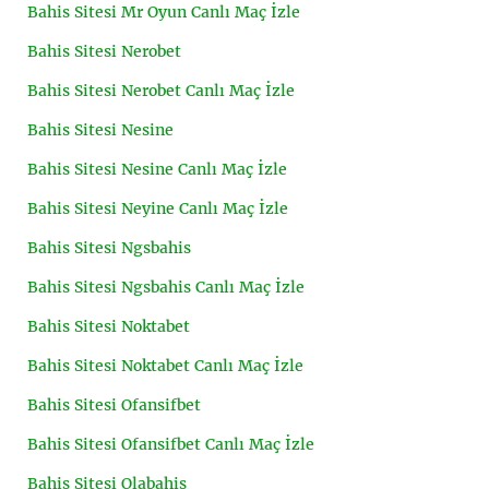
Bahis Sitesi Mr Oyun Canlı Maç İzle
Bahis Sitesi Nerobet
Bahis Sitesi Nerobet Canlı Maç İzle
Bahis Sitesi Nesine
Bahis Sitesi Nesine Canlı Maç İzle
Bahis Sitesi Neyine Canlı Maç İzle
Bahis Sitesi Ngsbahis
Bahis Sitesi Ngsbahis Canlı Maç İzle
Bahis Sitesi Noktabet
Bahis Sitesi Noktabet Canlı Maç İzle
Bahis Sitesi Ofansifbet
Bahis Sitesi Ofansifbet Canlı Maç İzle
Bahis Sitesi Olabahis