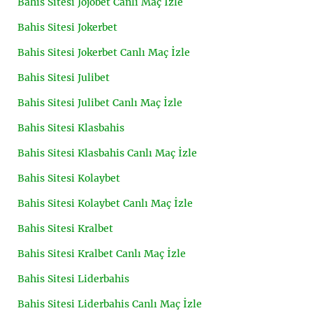
Bahis Sitesi Jojobet Canlı Maç İzle
Bahis Sitesi Jokerbet
Bahis Sitesi Jokerbet Canlı Maç İzle
Bahis Sitesi Julibet
Bahis Sitesi Julibet Canlı Maç İzle
Bahis Sitesi Klasbahis
Bahis Sitesi Klasbahis Canlı Maç İzle
Bahis Sitesi Kolaybet
Bahis Sitesi Kolaybet Canlı Maç İzle
Bahis Sitesi Kralbet
Bahis Sitesi Kralbet Canlı Maç İzle
Bahis Sitesi Liderbahis
Bahis Sitesi Liderbahis Canlı Maç İzle