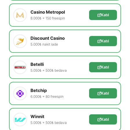
Casino Metropol
Katıl
8.000₺ + 150 freespin
Discount Casino
Katıl
5.000₺ nakit iade
Betelli
Katıl
5.050₺ + 500₺ bedava
Betchip
Katıl
6.000₺ + 80 freespin
Winnit
Katıl
5.000₺ + 500₺ bedava