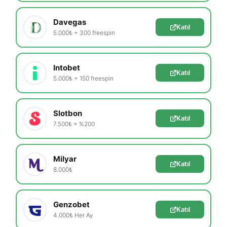
Davegas
Katıl
5.000₺ + 300 freespin
Intobet
Katıl
5.000₺ + 150 freespin
Slotbon
Katıl
7.500₺ + %200
Milyar
Katıl
8.000₺
Genzobet
Katıl
4.000₺ Her Ay