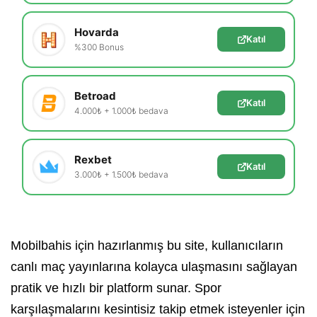
Hovarda
Katıl
%300 Bonus
Betroad
Katıl
4.000₺ + 1.000₺ bedava
Rexbet
Katıl
3.000₺ + 1.500₺ bedava
Mobilbahis için hazırlanmış bu site, kullanıcıların
canlı maç yayınlarına kolayca ulaşmasını sağlayan
pratik ve hızlı bir platform sunar. Spor
karşılaşmalarını kesintisiz takip etmek isteyenler için