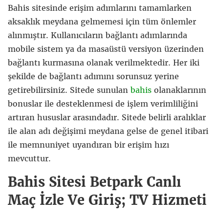
Bahis sitesinde erişim adımlarını tamamlarken
aksaklık meydana gelmemesi için tüm önlemler
alınmıştır. Kullanıcıların bağlantı adımlarında
mobile sistem ya da masaüstü versiyon üzerinden
bağlantı kurmasına olanak verilmektedir. Her iki
şekilde de bağlantı adımını sorunsuz yerine
getirebilirsiniz. Sitede sunulan
bahis
olanaklarının
bonuslar ile desteklenmesi de işlem verimliliğini
artıran hususlar arasındadır. Sitede belirli aralıklar
ile alan adı değişimi meydana gelse de genel itibari
ile memnuniyet uyandıran bir erişim hızı
mevcuttur.
Bahis Sitesi Betpark Canlı
Maç İzle Ve Giriş; TV Hizmeti