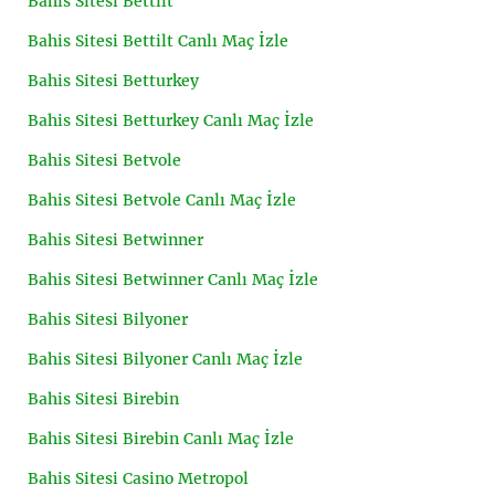
Bahis Sitesi Bettilt
Bahis Sitesi Bettilt Canlı Maç İzle
Bahis Sitesi Betturkey
Bahis Sitesi Betturkey Canlı Maç İzle
Bahis Sitesi Betvole
Bahis Sitesi Betvole Canlı Maç İzle
Bahis Sitesi Betwinner
Bahis Sitesi Betwinner Canlı Maç İzle
Bahis Sitesi Bilyoner
Bahis Sitesi Bilyoner Canlı Maç İzle
Bahis Sitesi Birebin
Bahis Sitesi Birebin Canlı Maç İzle
Bahis Sitesi Casino Metropol