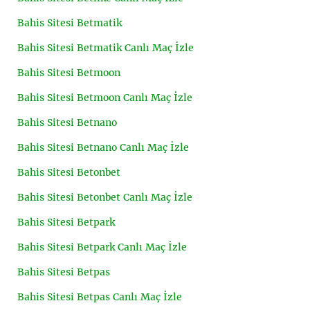
Bahis Sitesi Betmatik
Bahis Sitesi Betmatik Canlı Maç İzle
Bahis Sitesi Betmoon
Bahis Sitesi Betmoon Canlı Maç İzle
Bahis Sitesi Betnano
Bahis Sitesi Betnano Canlı Maç İzle
Bahis Sitesi Betonbet
Bahis Sitesi Betonbet Canlı Maç İzle
Bahis Sitesi Betpark
Bahis Sitesi Betpark Canlı Maç İzle
Bahis Sitesi Betpas
Bahis Sitesi Betpas Canlı Maç İzle