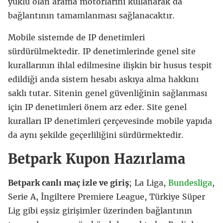
yüklü olan arama motorlarını kullanarak da
bağlantının tamamlanması sağlanacaktır.
Mobile sistemde de IP denetimleri
sürdürülmektedir. IP denetimlerinde genel site
kurallarının ihlal edilmesine ilişkin bir husus tespit
edildiği anda sistem hesabı askıya alma hakkını
saklı tutar. Sitenin genel güvenliğinin sağlanması
için IP denetimleri önem arz eder. Site genel
kuralları IP denetimleri çerçevesinde mobile yapıda
da aynı şekilde geçerliliğini sürdürmektedir.
Betpark Kupon Hazırlama
Betpark canlı maç izle ve giriş
; La Liga,
Bundesliga
,
Serie A, İngiltere Premiere League, Türkiye Süper
Lig gibi eşsiz girişimler üzerinden bağlantının