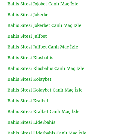
Bahis Sitesi Jojobet Canlı Maç İzle
Bahis Sitesi Jokerbet
Bahis Sitesi Jokerbet Canlı Maç İzle
Bahis Sitesi Julibet
Bahis Sitesi Julibet Canlı Maç İzle
Bahis Sitesi Klasbahis
Bahis Sitesi Klasbahis Canlı Maç İzle
Bahis Sitesi Kolaybet
Bahis Sitesi Kolaybet Canlı Maç İzle
Bahis Sitesi Kralbet
Bahis Sitesi Kralbet Canlı Maç İzle
Bahis Sitesi Liderbahis
Bahis Sitesi Liderbahis Canlı Maç İzle