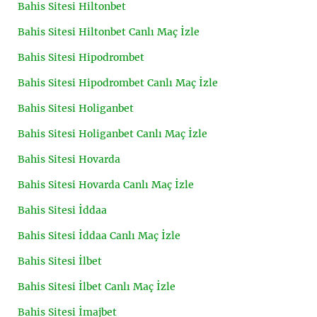
Bahis Sitesi Hiltonbet
Bahis Sitesi Hiltonbet Canlı Maç İzle
Bahis Sitesi Hipodrombet
Bahis Sitesi Hipodrombet Canlı Maç İzle
Bahis Sitesi Holiganbet
Bahis Sitesi Holiganbet Canlı Maç İzle
Bahis Sitesi Hovarda
Bahis Sitesi Hovarda Canlı Maç İzle
Bahis Sitesi İddaa
Bahis Sitesi İddaa Canlı Maç İzle
Bahis Sitesi İlbet
Bahis Sitesi İlbet Canlı Maç İzle
Bahis Sitesi İmajbet