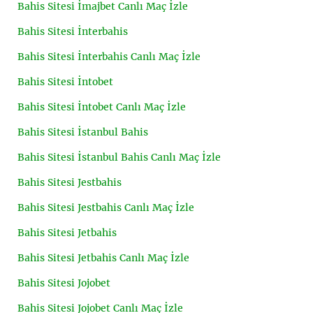
Bahis Sitesi İmajbet Canlı Maç İzle
Bahis Sitesi İnterbahis
Bahis Sitesi İnterbahis Canlı Maç İzle
Bahis Sitesi İntobet
Bahis Sitesi İntobet Canlı Maç İzle
Bahis Sitesi İstanbul Bahis
Bahis Sitesi İstanbul Bahis Canlı Maç İzle
Bahis Sitesi Jestbahis
Bahis Sitesi Jestbahis Canlı Maç İzle
Bahis Sitesi Jetbahis
Bahis Sitesi Jetbahis Canlı Maç İzle
Bahis Sitesi Jojobet
Bahis Sitesi Jojobet Canlı Maç İzle