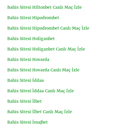
Bahis Sitesi Hiltonbet Canlı Maç İzle
Bahis Sitesi Hipodrombet
Bahis Sitesi Hipodrombet Canlı Maç İzle
Bahis Sitesi Holiganbet
Bahis Sitesi Holiganbet Canlı Maç İzle
Bahis Sitesi Hovarda
Bahis Sitesi Hovarda Canlı Maç İzle
Bahis Sitesi İddaa
Bahis Sitesi İddaa Canlı Maç İzle
Bahis Sitesi İlbet
Bahis Sitesi İlbet Canlı Maç İzle
Bahis Sitesi İmajbet