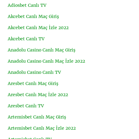
Adiosbet Canlı TV
Akcebet Canlı Maç Giriş
Akcebet Canlı Maç İzle 2022
Akcebet Canlı TV
Anadolu Casino Canlı Maç Giriş
Anadolu Casino Canlı Maç İzle 2022
Anadolu Casino Canlı TV
Aresbet Canlı Maç Giriş
Aresbet Canlı Maç İzle 2022
Aresbet Canlı TV
Artemisbet Canlı Maç Giriş
Artemisbet Canlı Maç İzle 2022