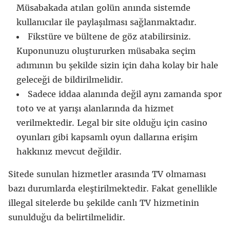
Müsabakada atılan golün anında sistemde
kullanıcılar ile paylaşılması sağlanmaktadır.
Fikstüre ve bültene de göz atabilirsiniz.
Kuponunuzu oluştururken müsabaka seçim
adımının bu şekilde sizin için daha kolay bir hale
geleceği de bildirilmelidir.
Sadece iddaa alanında değil aynı zamanda spor
toto ve at yarışı alanlarında da hizmet
verilmektedir. Legal bir site olduğu için casino
oyunları gibi kapsamlı oyun dallarına erişim
hakkınız mevcut değildir.
Sitede sunulan hizmetler arasında TV olmaması
bazı durumlarda eleştirilmektedir. Fakat genellikle
illegal sitelerde bu şekilde canlı TV hizmetinin
sunulduğu da belirtilmelidir.