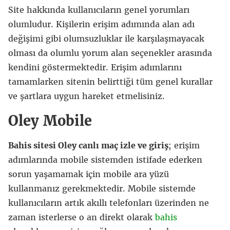
Site hakkında kullanıcıların genel yorumları
olumludur. Kişilerin erişim adımında alan adı
değişimi gibi olumsuzluklar ile karşılaşmayacak
olması da olumlu yorum alan seçenekler arasında
kendini göstermektedir. Erişim adımlarını
tamamlarken sitenin belirttiği tüm genel kurallar
ve şartlara uygun hareket etmelisiniz.
Oley Mobile
Bahis sitesi Oley canlı maç izle ve giriş
; erişim
adımlarında mobile sistemden istifade ederken
sorun yaşamamak için mobile ara yüzü
kullanmanız gerekmektedir. Mobile sistemde
kullanıcıların artık akıllı telefonları üzerinden ne
zaman isterlerse o an direkt olarak
bahis