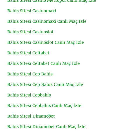
Bahis Sitesi Casino Metropol Canlı Maç İzle
Bahis Sitesi Casinomaxi
Bahis Sitesi Casinomaxi Canlı Maç İzle
Bahis Sitesi Casinoslot
Bahis Sitesi Casinoslot Canlı Maç İzle
Bahis Sitesi Celtabet
Bahis Sitesi Celtabet Canlı Maç İzle
Bahis Sitesi Cep Bahis
Bahis Sitesi Cep Bahis Canlı Maç İzle
Bahis Sitesi Cepbahis
Bahis Sitesi Cepbahis Canlı Maç İzle
Bahis Sitesi Dinamobet
Bahis Sitesi Dinamobet Canlı Maç İzle