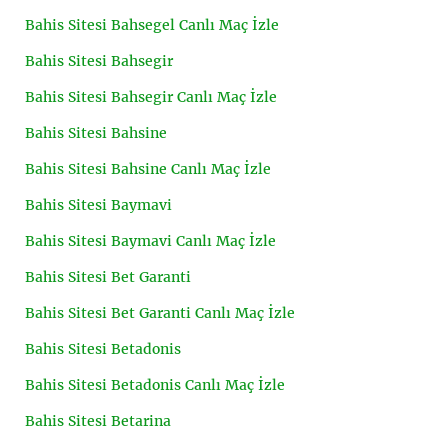
Bahis Sitesi Bahsegel Canlı Maç İzle
Bahis Sitesi Bahsegir
Bahis Sitesi Bahsegir Canlı Maç İzle
Bahis Sitesi Bahsine
Bahis Sitesi Bahsine Canlı Maç İzle
Bahis Sitesi Baymavi
Bahis Sitesi Baymavi Canlı Maç İzle
Bahis Sitesi Bet Garanti
Bahis Sitesi Bet Garanti Canlı Maç İzle
Bahis Sitesi Betadonis
Bahis Sitesi Betadonis Canlı Maç İzle
Bahis Sitesi Betarina