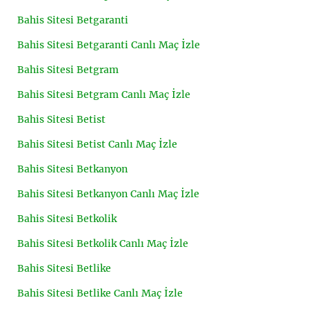
Bahis Sitesi Betgaranti
Bahis Sitesi Betgaranti Canlı Maç İzle
Bahis Sitesi Betgram
Bahis Sitesi Betgram Canlı Maç İzle
Bahis Sitesi Betist
Bahis Sitesi Betist Canlı Maç İzle
Bahis Sitesi Betkanyon
Bahis Sitesi Betkanyon Canlı Maç İzle
Bahis Sitesi Betkolik
Bahis Sitesi Betkolik Canlı Maç İzle
Bahis Sitesi Betlike
Bahis Sitesi Betlike Canlı Maç İzle