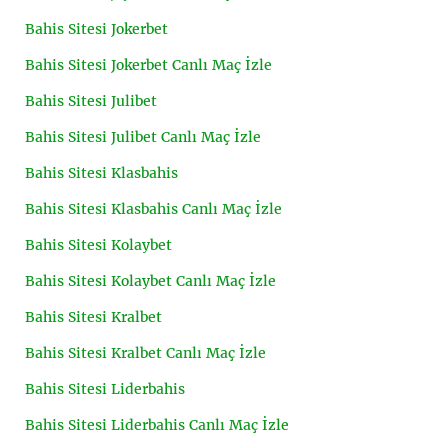
Bahis Sitesi Jokerbet
Bahis Sitesi Jokerbet Canlı Maç İzle
Bahis Sitesi Julibet
Bahis Sitesi Julibet Canlı Maç İzle
Bahis Sitesi Klasbahis
Bahis Sitesi Klasbahis Canlı Maç İzle
Bahis Sitesi Kolaybet
Bahis Sitesi Kolaybet Canlı Maç İzle
Bahis Sitesi Kralbet
Bahis Sitesi Kralbet Canlı Maç İzle
Bahis Sitesi Liderbahis
Bahis Sitesi Liderbahis Canlı Maç İzle