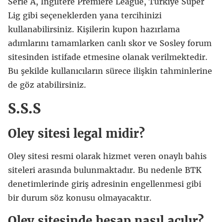
Serie A, İngiltere Premiere League, Türkiye Süper
Lig gibi seçeneklerden yana tercihinizi
kullanabilirsiniz. Kişilerin kupon hazırlama
adımlarını tamamlarken canlı skor ve Sosley forum
sitesinden istifade etmesine olanak verilmektedir.
Bu şekilde kullanıcıların sürece ilişkin tahminlerine
de göz atabilirsiniz.
S.S.S
Oley sitesi legal midir?
Oley sitesi resmi olarak hizmet veren onaylı bahis
siteleri arasında bulunmaktadır. Bu nedenle BTK
denetimlerinde giriş adresinin engellenmesi gibi
bir durum söz konusu olmayacaktır.
Oley sitesinde hesap nasıl açılır?