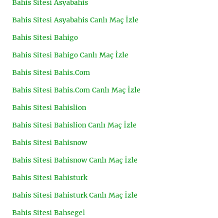
Bahis Sitesi Asyabahis
Bahis Sitesi Asyabahis Canlı Maç İzle
Bahis Sitesi Bahigo
Bahis Sitesi Bahigo Canlı Maç İzle
Bahis Sitesi Bahis.Com
Bahis Sitesi Bahis.Com Canlı Maç İzle
Bahis Sitesi Bahislion
Bahis Sitesi Bahislion Canlı Maç İzle
Bahis Sitesi Bahisnow
Bahis Sitesi Bahisnow Canlı Maç İzle
Bahis Sitesi Bahisturk
Bahis Sitesi Bahisturk Canlı Maç İzle
Bahis Sitesi Bahsegel