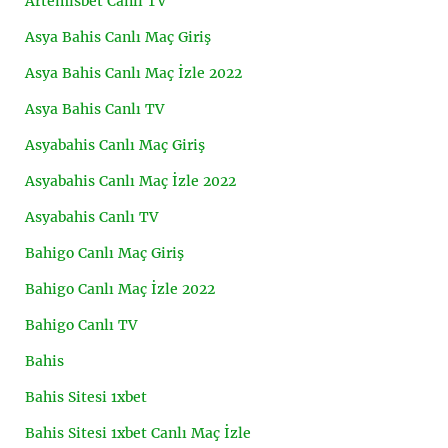
Artemisbet Canlı TV
Asya Bahis Canlı Maç Giriş
Asya Bahis Canlı Maç İzle 2022
Asya Bahis Canlı TV
Asyabahis Canlı Maç Giriş
Asyabahis Canlı Maç İzle 2022
Asyabahis Canlı TV
Bahigo Canlı Maç Giriş
Bahigo Canlı Maç İzle 2022
Bahigo Canlı TV
Bahis
Bahis Sitesi 1xbet
Bahis Sitesi 1xbet Canlı Maç İzle