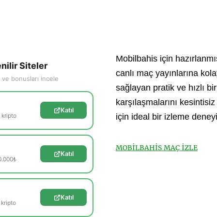
Mobilbahis için hazırlanmış
ilir Siteler
canlı maç yayınlarına kol
ve bonusları incele
sağlayan pratik ve hızlı bi
karşılaşmalarını kesintisiz
Katıl
kripto
için ideal bir izleme deney
MOBİLBAHİS MAÇ İZLE
Katıl
0.000₺
Katıl
kripto