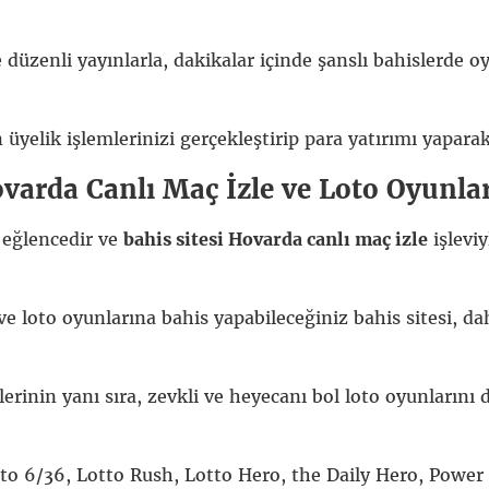
ve düzenli yayınlarla, dakikalar içinde şanslı bahislerde
yelik işlemlerinizi gerçekleştirip para yatırımı yaparak
ovarda Canlı Maç İzle ve Loto Oyunlar
 eğlencedir ve
bahis sitesi Hovarda canlı maç izle
işlevi
ve loto oyunlarına bahis yapabileceğiniz bahis sitesi, d
lerinin yanı sıra, zevkli ve heyecanı bol loto oyunlarını
to 6/36, Lotto Rush, Lotto Hero, the Daily Hero, Power 