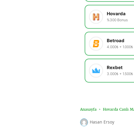
Hovarda
%300 Bonus
Betroad
4.000₺ + 1.000₺
Rexbet
3.000₺ + 1.500₺
Anasayfa
Hovarda Canlı Ma
Hasan Ersoy