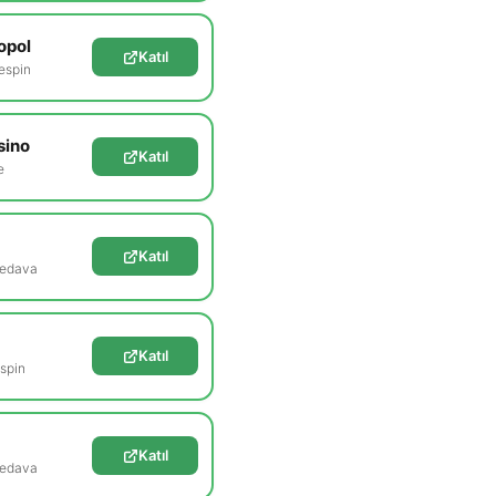
opol
Katıl
espin
sino
Katıl
e
Katıl
bedava
Katıl
espin
Katıl
bedava