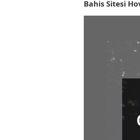
Bahis Sitesi Ho