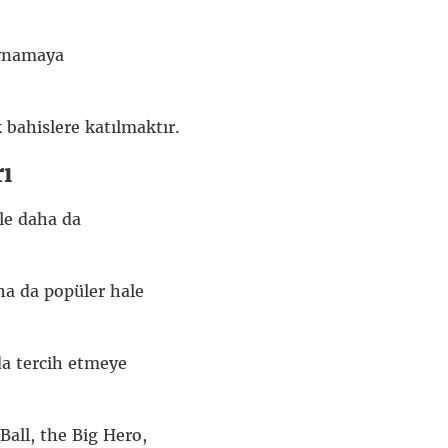
 oynamaya
 bahislere katılmaktır.
ı
yle daha da
aha da popüler hale
 da tercih etmeye
Ball, the Big Hero,