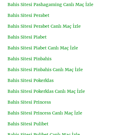
Bahis Sitesi Pashagaming Canlı Maç İzle
Bahis Sitesi Perabet
Bahis Sitesi Perabet Canlı Maç İzle
Bahis Sitesi Piabet
Bahis Sitesi Piabet Canlı Maç İzle
Bahis Sitesi Pinbahis
Bahis Sitesi Pinbahis Canlı Maç İzle
Bahis Sitesi Pokerklas
Bahis Sitesi Pokerklas Canlı Maç İzle
Bahis Sitesi Princess
Bahis Sitesi Princess Canlı Maç İzle
Bahis Sitesi Pulibet
Bahis Sitesi Pulibet Canlı Maç İzle