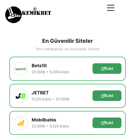
En Güvenilir Siteler
Yeni kampanya ve bonusları incele
Bets10
Katıl
20.000₺ + %300 kripto
JETBET
Katıl
%325 kripto + 20.000₺
Mobilbahis
Katıl
20.000₺ + %225 kripto