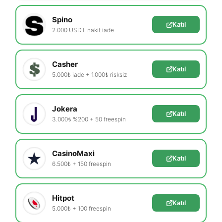
Spino
Katıl
2.000 USDT nakit iade
Casher
Katıl
5.000₺ iade + 1.000₺ risksiz
Jokera
Katıl
3.000₺ %200 + 50 freespin
CasinoMaxi
Katıl
6.500₺ + 150 freespin
Hitpot
Katıl
5.000₺ + 100 freespin