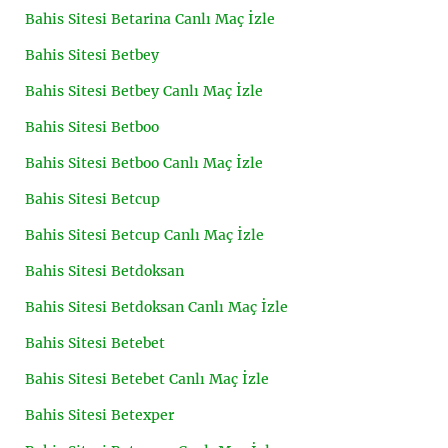
Bahis Sitesi Betarina Canlı Maç İzle
Bahis Sitesi Betbey
Bahis Sitesi Betbey Canlı Maç İzle
Bahis Sitesi Betboo
Bahis Sitesi Betboo Canlı Maç İzle
Bahis Sitesi Betcup
Bahis Sitesi Betcup Canlı Maç İzle
Bahis Sitesi Betdoksan
Bahis Sitesi Betdoksan Canlı Maç İzle
Bahis Sitesi Betebet
Bahis Sitesi Betebet Canlı Maç İzle
Bahis Sitesi Betexper