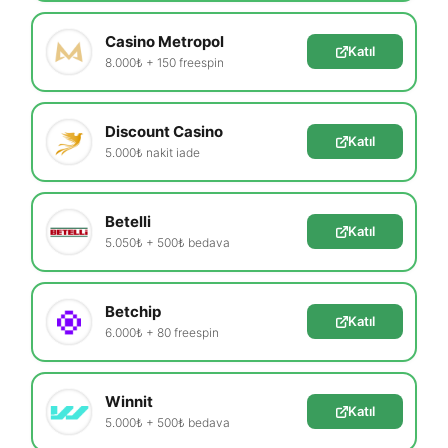
Casino Metropol
Katıl
8.000₺ + 150 freespin
Discount Casino
Katıl
5.000₺ nakit iade
Betelli
Katıl
5.050₺ + 500₺ bedava
Betchip
Katıl
6.000₺ + 80 freespin
Winnit
Katıl
5.000₺ + 500₺ bedava