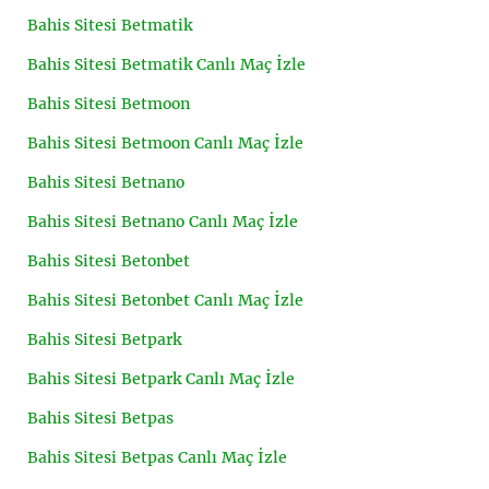
Bahis Sitesi Betmatik
Bahis Sitesi Betmatik Canlı Maç İzle
Bahis Sitesi Betmoon
Bahis Sitesi Betmoon Canlı Maç İzle
Bahis Sitesi Betnano
Bahis Sitesi Betnano Canlı Maç İzle
Bahis Sitesi Betonbet
Bahis Sitesi Betonbet Canlı Maç İzle
Bahis Sitesi Betpark
Bahis Sitesi Betpark Canlı Maç İzle
Bahis Sitesi Betpas
Bahis Sitesi Betpas Canlı Maç İzle