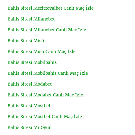
Bahis Sitesi Meritroyalbet Canlı Maç İzle
Bahis Sitesi Milanobet
Bahis Sitesi Milanobet Canlı Maç İzle
Bahis Sitesi Misli
Bahis Sitesi Misli Canlı Maç İzle
Bahis Sitesi Mobilbahis
Bahis Sitesi Mobilbahis Canlı Maç İzle
Bahis Sitesi Modabet
Bahis Sitesi Modabet Canlı Maç İzle
Bahis Sitesi Mostbet
Bahis Sitesi Mostbet Canlı Maç İzle
Bahis Sitesi Mr Oyun