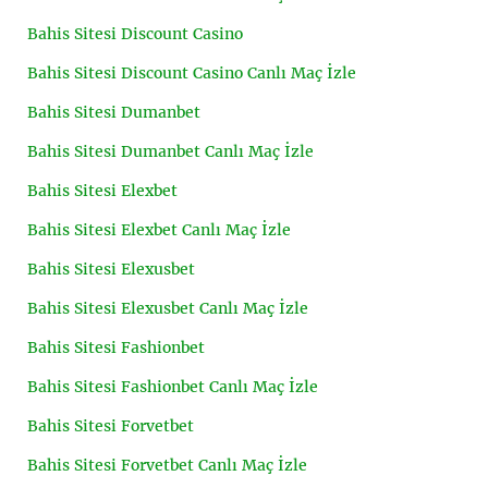
Bahis Sitesi Discount Casino
Bahis Sitesi Discount Casino Canlı Maç İzle
Bahis Sitesi Dumanbet
Bahis Sitesi Dumanbet Canlı Maç İzle
Bahis Sitesi Elexbet
Bahis Sitesi Elexbet Canlı Maç İzle
Bahis Sitesi Elexusbet
Bahis Sitesi Elexusbet Canlı Maç İzle
Bahis Sitesi Fashionbet
Bahis Sitesi Fashionbet Canlı Maç İzle
Bahis Sitesi Forvetbet
Bahis Sitesi Forvetbet Canlı Maç İzle