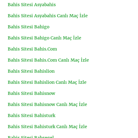
Bahis Sitesi Asyabahis
Bahis Sitesi Asyabahis Canlı Maç İzle
Bahis Sitesi Bahigo
Bahis Sitesi Bahigo Canlı Maç İzle
Bahis Sitesi Bahis.Com
Bahis Sitesi Bahis.Com Canlı Maç İzle
Bahis Sitesi Bahislion
Bahis Sitesi Bahislion Canlı Maç İzle
Bahis Sitesi Bahisnow
Bahis Sitesi Bahisnow Canlı Maç İzle
Bahis Sitesi Bahisturk
Bahis Sitesi Bahisturk Canlı Maç İzle
Bahis Sitesi Bahsegel