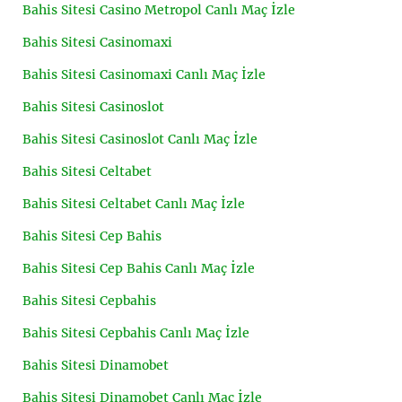
Bahis Sitesi Casino Metropol Canlı Maç İzle
Bahis Sitesi Casinomaxi
Bahis Sitesi Casinomaxi Canlı Maç İzle
Bahis Sitesi Casinoslot
Bahis Sitesi Casinoslot Canlı Maç İzle
Bahis Sitesi Celtabet
Bahis Sitesi Celtabet Canlı Maç İzle
Bahis Sitesi Cep Bahis
Bahis Sitesi Cep Bahis Canlı Maç İzle
Bahis Sitesi Cepbahis
Bahis Sitesi Cepbahis Canlı Maç İzle
Bahis Sitesi Dinamobet
Bahis Sitesi Dinamobet Canlı Maç İzle