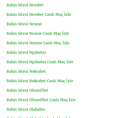
Bahis Sitesi Nerobet
Bahis Sitesi Nerobet Canlı Maç İzle
Bahis Sitesi Nesine
Bahis Sitesi Nesine Canlı Maç İzle
Bahis Sitesi Neyine Canlı Maç İzle
Bahis Sitesi Ngsbahis
Bahis Sitesi Ngsbahis Canlı Maç İzle
Bahis Sitesi Noktabet
Bahis Sitesi Noktabet Canlı Maç İzle
Bahis Sitesi Ofansifbet
Bahis Sitesi Ofansifbet Canlı Maç İzle
Bahis Sitesi Olabahis