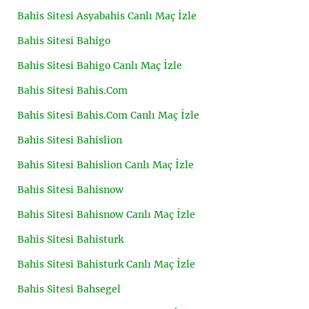
Bahis Sitesi Asyabahis Canlı Maç İzle
Bahis Sitesi Bahigo
Bahis Sitesi Bahigo Canlı Maç İzle
Bahis Sitesi Bahis.Com
Bahis Sitesi Bahis.Com Canlı Maç İzle
Bahis Sitesi Bahislion
Bahis Sitesi Bahislion Canlı Maç İzle
Bahis Sitesi Bahisnow
Bahis Sitesi Bahisnow Canlı Maç İzle
Bahis Sitesi Bahisturk
Bahis Sitesi Bahisturk Canlı Maç İzle
Bahis Sitesi Bahsegel