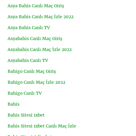
Asya Bahis Canlı Maç Giriş
Asya Bahis Canlı Maç İzle 2022
Asya Bahis Canlı TV
Asyabahis Canlı Maç Giriş
Asyabahis Canlı Maç İzle 2022
Asyabahis Canlı TV
Bahigo Canlı Maç Giriş
Bahigo Canlı Maç İzle 2022
Bahigo Canlı TV
Bahis
Bahis Sitesi 1xbet
Bahis Sitesi 1xbet Canlı Maç İzle