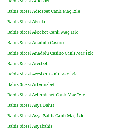
Bahis Sitesi Adiosbet
Bahis Sitesi Adiosbet Canlı Maç İzle
Bahis Sitesi Akcebet
Bahis Sitesi Akcebet Canlı Maç İzle
Bahis Sitesi Anadolu Casino
Bahis Sitesi Anadolu Casino Canlı Maç İzle
Bahis Sitesi Aresbet
Bahis Sitesi Aresbet Canlı Maç İzle
Bahis Sitesi Artemisbet
Bahis Sitesi Artemisbet Canlı Maç İzle
Bahis Sitesi Asya Bahis
Bahis Sitesi Asya Bahis Canlı Maç İzle
Bahis Sitesi Asyabahis