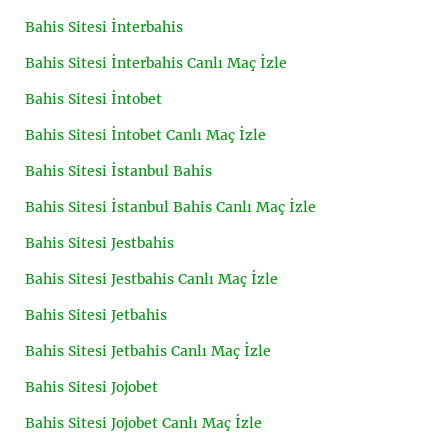
Bahis Sitesi İnterbahis
Bahis Sitesi İnterbahis Canlı Maç İzle
Bahis Sitesi İntobet
Bahis Sitesi İntobet Canlı Maç İzle
Bahis Sitesi İstanbul Bahis
Bahis Sitesi İstanbul Bahis Canlı Maç İzle
Bahis Sitesi Jestbahis
Bahis Sitesi Jestbahis Canlı Maç İzle
Bahis Sitesi Jetbahis
Bahis Sitesi Jetbahis Canlı Maç İzle
Bahis Sitesi Jojobet
Bahis Sitesi Jojobet Canlı Maç İzle