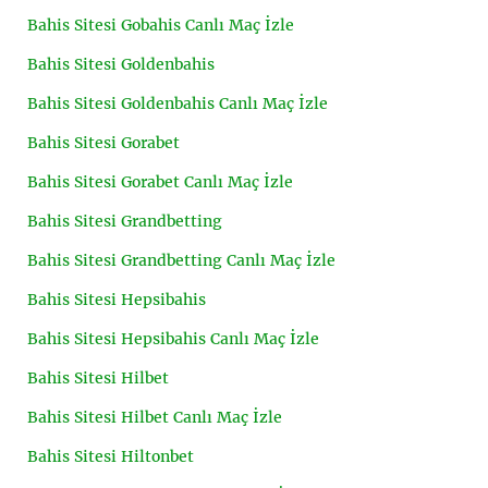
Bahis Sitesi Gobahis Canlı Maç İzle
Bahis Sitesi Goldenbahis
Bahis Sitesi Goldenbahis Canlı Maç İzle
Bahis Sitesi Gorabet
Bahis Sitesi Gorabet Canlı Maç İzle
Bahis Sitesi Grandbetting
Bahis Sitesi Grandbetting Canlı Maç İzle
Bahis Sitesi Hepsibahis
Bahis Sitesi Hepsibahis Canlı Maç İzle
Bahis Sitesi Hilbet
Bahis Sitesi Hilbet Canlı Maç İzle
Bahis Sitesi Hiltonbet