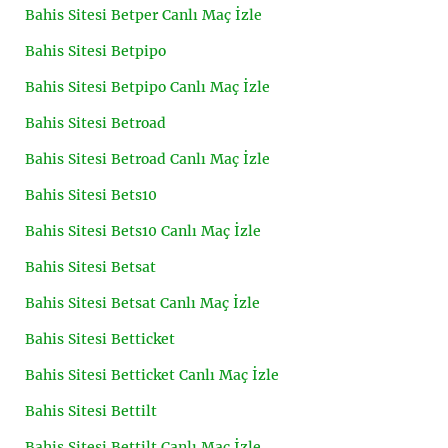
Bahis Sitesi Betper Canlı Maç İzle
Bahis Sitesi Betpipo
Bahis Sitesi Betpipo Canlı Maç İzle
Bahis Sitesi Betroad
Bahis Sitesi Betroad Canlı Maç İzle
Bahis Sitesi Bets10
Bahis Sitesi Bets10 Canlı Maç İzle
Bahis Sitesi Betsat
Bahis Sitesi Betsat Canlı Maç İzle
Bahis Sitesi Betticket
Bahis Sitesi Betticket Canlı Maç İzle
Bahis Sitesi Bettilt
Bahis Sitesi Bettilt Canlı Maç İzle