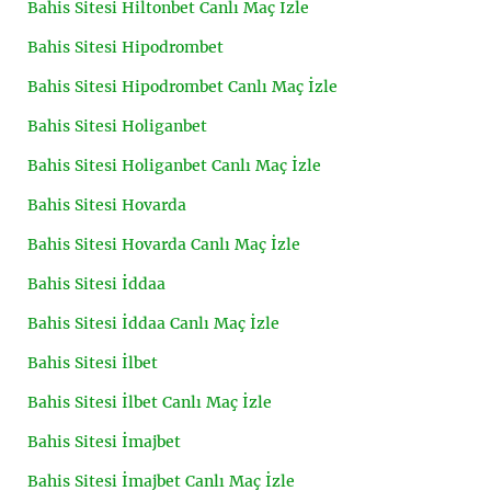
Bahis Sitesi Hiltonbet Canlı Maç İzle
Bahis Sitesi Hipodrombet
Bahis Sitesi Hipodrombet Canlı Maç İzle
Bahis Sitesi Holiganbet
Bahis Sitesi Holiganbet Canlı Maç İzle
Bahis Sitesi Hovarda
Bahis Sitesi Hovarda Canlı Maç İzle
Bahis Sitesi İddaa
Bahis Sitesi İddaa Canlı Maç İzle
Bahis Sitesi İlbet
Bahis Sitesi İlbet Canlı Maç İzle
Bahis Sitesi İmajbet
Bahis Sitesi İmajbet Canlı Maç İzle