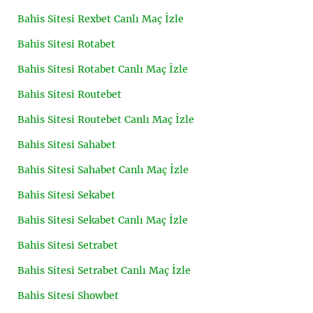
Bahis Sitesi Rexbet Canlı Maç İzle
Bahis Sitesi Rotabet
Bahis Sitesi Rotabet Canlı Maç İzle
Bahis Sitesi Routebet
Bahis Sitesi Routebet Canlı Maç İzle
Bahis Sitesi Sahabet
Bahis Sitesi Sahabet Canlı Maç İzle
Bahis Sitesi Sekabet
Bahis Sitesi Sekabet Canlı Maç İzle
Bahis Sitesi Setrabet
Bahis Sitesi Setrabet Canlı Maç İzle
Bahis Sitesi Showbet