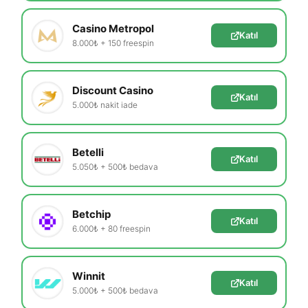
Casino Metropol
Katıl
8.000₺ + 150 freespin
Discount Casino
Katıl
5.000₺ nakit iade
Betelli
Katıl
5.050₺ + 500₺ bedava
Betchip
Katıl
6.000₺ + 80 freespin
Winnit
Katıl
5.000₺ + 500₺ bedava