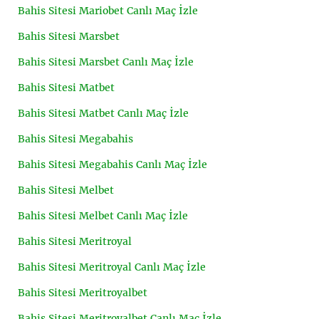
Bahis Sitesi Mariobet Canlı Maç İzle
Bahis Sitesi Marsbet
Bahis Sitesi Marsbet Canlı Maç İzle
Bahis Sitesi Matbet
Bahis Sitesi Matbet Canlı Maç İzle
Bahis Sitesi Megabahis
Bahis Sitesi Megabahis Canlı Maç İzle
Bahis Sitesi Melbet
Bahis Sitesi Melbet Canlı Maç İzle
Bahis Sitesi Meritroyal
Bahis Sitesi Meritroyal Canlı Maç İzle
Bahis Sitesi Meritroyalbet
Bahis Sitesi Meritroyalbet Canlı Maç İzle