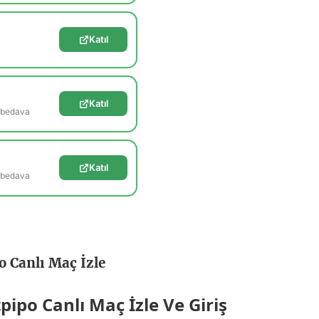
Katıl
Katıl
 bedava
Katıl
 bedava
o Canlı Maç İzle
tpipo Canlı Maç İzle Ve Giriş