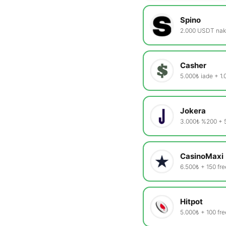
Spino
2.000 USDT naki
Casher
5.000₺ iade + 1.
Jokera
3.000₺ %200 + 5
CasinoMaxi
6.500₺ + 150 fre
Hitpot
5.000₺ + 100 fre