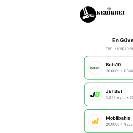
En Güven
Yeni kampanya 
Bets10
20.000₺ + %300 
JETBET
%325 kripto + 2
Mobilbahis
20.000₺ + %225 