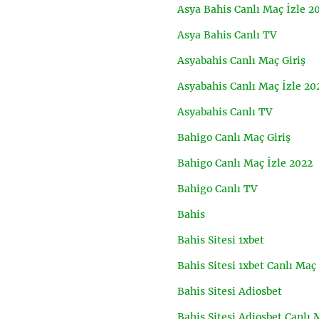
Asya Bahis Canlı Maç İzle 2
Asya Bahis Canlı TV
Asyabahis Canlı Maç Giriş
Asyabahis Canlı Maç İzle 20
Asyabahis Canlı TV
Bahigo Canlı Maç Giriş
Bahigo Canlı Maç İzle 2022
Bahigo Canlı TV
Bahis
Bahis Sitesi 1xbet
Bahis Sitesi 1xbet Canlı Maç 
Bahis Sitesi Adiosbet
Bahis Sitesi Adiosbet Canlı 