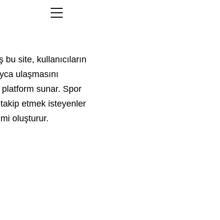
 bu site, kullanıcıların
ayca ulaşmasını
r platform sunar. Spor
 takip etmek isteyenler
imi oluşturur.