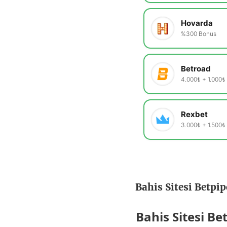
Hovarda
%300 Bonus
Betroad
4.000₺ + 1.000₺
Rexbet
3.000₺ + 1.500₺
Bahis Sitesi Betpip
Bahis Sitesi Be