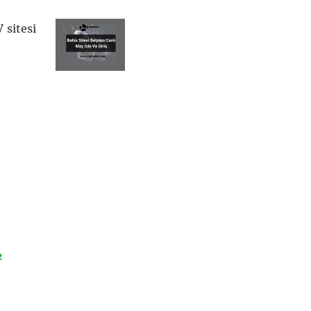
 sitesi
2