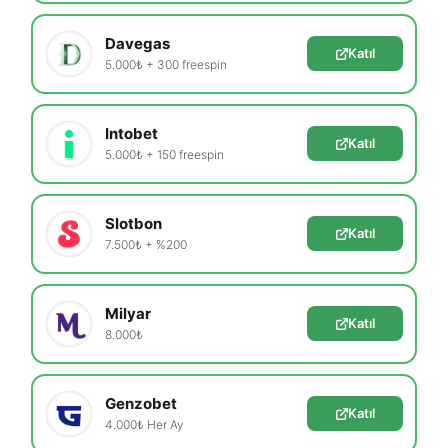
Davegas
Katıl
5.000₺ + 300 freespin
Intobet
Katıl
5.000₺ + 150 freespin
Slotbon
Katıl
7.500₺ + %200
Milyar
Katıl
8.000₺
Genzobet
Katıl
4.000₺ Her Ay