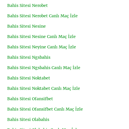
Bahis Sitesi Nerobet
Bahis Sitesi Nerobet Canlı Maç İzle
Bahis Sitesi Nesine
Bahis Sitesi Nesine Canlı Maç İzle
Bahis Sitesi Neyine Canlı Maç İzle
Bahis Sitesi Ngsbahis
Bahis Sitesi Ngsbahis Canlı Maç İzle
Bahis Sitesi Noktabet
Bahis Sitesi Noktabet Canlı Maç İzle
Bahis Sitesi Ofansifbet
Bahis Sitesi Ofansifbet Canlı Maç İzle
Bahis Sitesi Olabahis