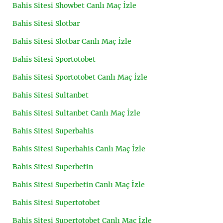
Bahis Sitesi Showbet Canlı Maç İzle
Bahis Sitesi Slotbar
Bahis Sitesi Slotbar Canlı Maç İzle
Bahis Sitesi Sportotobet
Bahis Sitesi Sportotobet Canlı Maç İzle
Bahis Sitesi Sultanbet
Bahis Sitesi Sultanbet Canlı Maç İzle
Bahis Sitesi Superbahis
Bahis Sitesi Superbahis Canlı Maç İzle
Bahis Sitesi Superbetin
Bahis Sitesi Superbetin Canlı Maç İzle
Bahis Sitesi Supertotobet
Bahis Sitesi Supertotobet Canlı Maç İzle