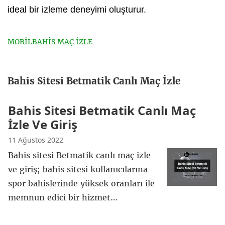
ideal bir izleme deneyimi oluşturur.
MOBİLBAHİS MAÇ İZLE
Bahis Sitesi Betmatik Canlı Maç İzle
Bahis Sitesi Betmatik Canlı Maç
İzle Ve Giriş
11 Ağustos 2022
Bahis sitesi Betmatik canlı maç izle
ve giriş; bahis sitesi kullanıcılarına
spor bahislerinde yüksek oranları ile
memnun edici bir hizmet…