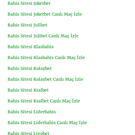
Bahis Sitesi Jokerbet
Bahis Sitesi Jokerbet Canlı Maç İzle
Bahis Sitesi Julibet
Bahis Sitesi Julibet Canlı Maç İzle
Bahis Sitesi Klasbahis
Bahis Sitesi Klasbahis Canlı Maç İzle
Bahis Sitesi Kolaybet
Bahis Sitesi Kolaybet Canlı Maç İzle
Bahis Sitesi Kralbet
Bahis Sitesi Kralbet Canlı Maç İzle
Bahis Sitesi Liderbahis
Bahis Sitesi Liderbahis Canlı Maç İzle
Bahis Sitesi Ligobet