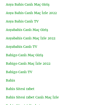
Asya Bahis Canlı Maç Giriş
Asya Bahis Canlı Maç İzle 2022
Asya Bahis Canlı TV
Asyabahis Canlı Maç Giriş
Asyabahis Canlı Maç İzle 2022
Asyabahis Canlı TV
Bahigo Canlı Maç Giriş
Bahigo Canlı Maç İzle 2022
Bahigo Canlı TV
Bahis
Bahis Sitesi 1xbet
Bahis Sitesi 1xbet Canlı Maç İzle