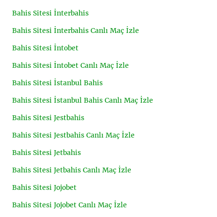
Bahis Sitesi İnterbahis
Bahis Sitesi İnterbahis Canlı Maç İzle
Bahis Sitesi İntobet
Bahis Sitesi İntobet Canlı Maç İzle
Bahis Sitesi İstanbul Bahis
Bahis Sitesi İstanbul Bahis Canlı Maç İzle
Bahis Sitesi Jestbahis
Bahis Sitesi Jestbahis Canlı Maç İzle
Bahis Sitesi Jetbahis
Bahis Sitesi Jetbahis Canlı Maç İzle
Bahis Sitesi Jojobet
Bahis Sitesi Jojobet Canlı Maç İzle