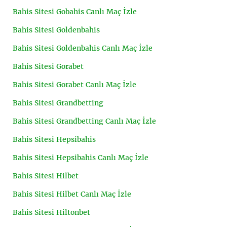
Bahis Sitesi Gobahis Canlı Maç İzle
Bahis Sitesi Goldenbahis
Bahis Sitesi Goldenbahis Canlı Maç İzle
Bahis Sitesi Gorabet
Bahis Sitesi Gorabet Canlı Maç İzle
Bahis Sitesi Grandbetting
Bahis Sitesi Grandbetting Canlı Maç İzle
Bahis Sitesi Hepsibahis
Bahis Sitesi Hepsibahis Canlı Maç İzle
Bahis Sitesi Hilbet
Bahis Sitesi Hilbet Canlı Maç İzle
Bahis Sitesi Hiltonbet