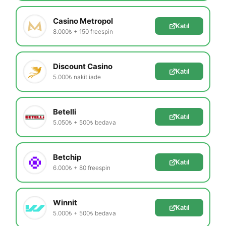
Casino Metropol
Katıl
8.000₺ + 150 freespin
Discount Casino
Katıl
5.000₺ nakit iade
Betelli
Katıl
5.050₺ + 500₺ bedava
Betchip
Katıl
6.000₺ + 80 freespin
Winnit
Katıl
5.000₺ + 500₺ bedava