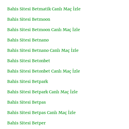
Bahis Sitesi Betmatik Canlı Maç İzle
Bahis Sitesi Betmoon
Bahis Sitesi Betmoon Canlı Maç İzle
Bahis Sitesi Betnano
Bahis Sitesi Betnano Canlı Maç İzle
Bahis Sitesi Betonbet
Bahis Sitesi Betonbet Canlı Maç İzle
Bahis Sitesi Betpark
Bahis Sitesi Betpark Canlı Maç İzle
Bahis Sitesi Betpas
Bahis Sitesi Betpas Canlı Maç İzle
Bahis Sitesi Betper