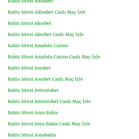
Bahis Sitesi Adiosbet
Bahis Sitesi Adiosbet Canlı Maç İzle
Bahis Sitesi Akcebet
Bahis Sitesi Akcebet Canlı Maç İzle
Bahis Sitesi Anadolu Casino
Bahis Sitesi Anadolu Casino Canlı Maç İzle
Bahis Sitesi Aresbet
Bahis Sitesi Aresbet Canlı Maç İzle
Bahis Sitesi Artemisbet
Bahis Sitesi Artemisbet Canlı Maç İzle
Bahis Sitesi Asya Bahis
Bahis Sitesi Asya Bahis Canlı Maç İzle
Bahis Sitesi Asyabahis