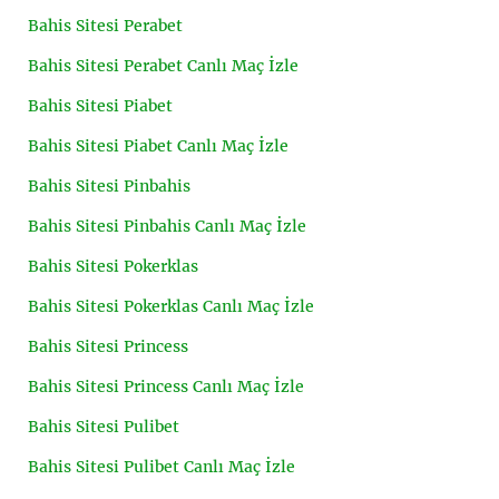
Bahis Sitesi Perabet
Bahis Sitesi Perabet Canlı Maç İzle
Bahis Sitesi Piabet
Bahis Sitesi Piabet Canlı Maç İzle
Bahis Sitesi Pinbahis
Bahis Sitesi Pinbahis Canlı Maç İzle
Bahis Sitesi Pokerklas
Bahis Sitesi Pokerklas Canlı Maç İzle
Bahis Sitesi Princess
Bahis Sitesi Princess Canlı Maç İzle
Bahis Sitesi Pulibet
Bahis Sitesi Pulibet Canlı Maç İzle