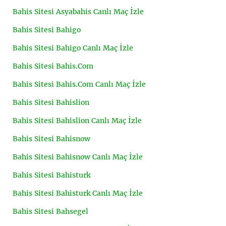
Bahis Sitesi Asyabahis Canlı Maç İzle
Bahis Sitesi Bahigo
Bahis Sitesi Bahigo Canlı Maç İzle
Bahis Sitesi Bahis.Com
Bahis Sitesi Bahis.Com Canlı Maç İzle
Bahis Sitesi Bahislion
Bahis Sitesi Bahislion Canlı Maç İzle
Bahis Sitesi Bahisnow
Bahis Sitesi Bahisnow Canlı Maç İzle
Bahis Sitesi Bahisturk
Bahis Sitesi Bahisturk Canlı Maç İzle
Bahis Sitesi Bahsegel