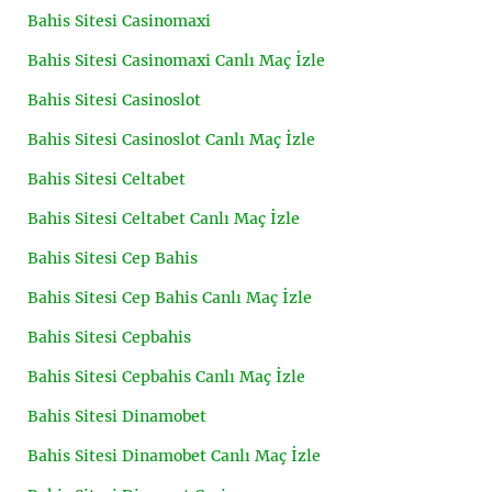
Bahis Sitesi Casinomaxi
Bahis Sitesi Casinomaxi Canlı Maç İzle
Bahis Sitesi Casinoslot
Bahis Sitesi Casinoslot Canlı Maç İzle
Bahis Sitesi Celtabet
Bahis Sitesi Celtabet Canlı Maç İzle
Bahis Sitesi Cep Bahis
Bahis Sitesi Cep Bahis Canlı Maç İzle
Bahis Sitesi Cepbahis
Bahis Sitesi Cepbahis Canlı Maç İzle
Bahis Sitesi Dinamobet
Bahis Sitesi Dinamobet Canlı Maç İzle