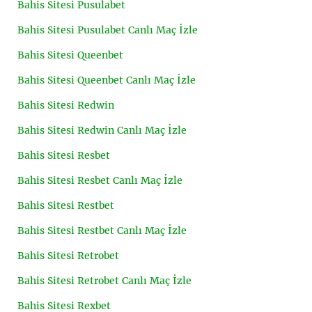
Bahis Sitesi Pusulabet
Bahis Sitesi Pusulabet Canlı Maç İzle
Bahis Sitesi Queenbet
Bahis Sitesi Queenbet Canlı Maç İzle
Bahis Sitesi Redwin
Bahis Sitesi Redwin Canlı Maç İzle
Bahis Sitesi Resbet
Bahis Sitesi Resbet Canlı Maç İzle
Bahis Sitesi Restbet
Bahis Sitesi Restbet Canlı Maç İzle
Bahis Sitesi Retrobet
Bahis Sitesi Retrobet Canlı Maç İzle
Bahis Sitesi Rexbet