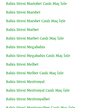
Bahis Sitesi Mariobet Canlı Maç İzle
Bahis Sitesi Marsbet
Bahis Sitesi Marsbet Canlı Maç İzle
Bahis Sitesi Matbet
Bahis Sitesi Matbet Canlı Maç İzle
Bahis Sitesi Megabahis
Bahis Sitesi Megabahis Canlı Maç İzle
Bahis Sitesi Melbet
Bahis Sitesi Melbet Canlı Maç İzle
Bahis Sitesi Meritroyal
Bahis Sitesi Meritroyal Canlı Maç İzle
Bahis Sitesi Meritroyalbet
Bahis Sitesi Meritroyalbet Canlı Maç İzle