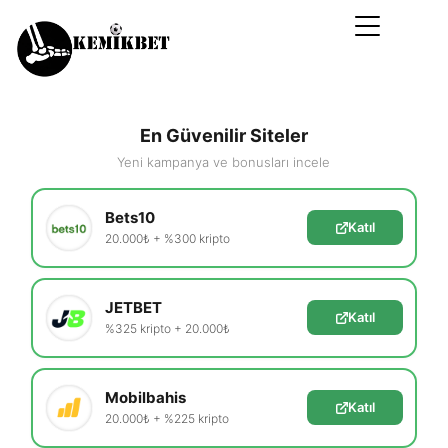
En Güvenilir Siteler
Yeni kampanya ve bonusları incele
Bets10
Katıl
20.000₺ + %300 kripto
JETBET
Katıl
%325 kripto + 20.000₺
Mobilbahis
Katıl
20.000₺ + %225 kripto