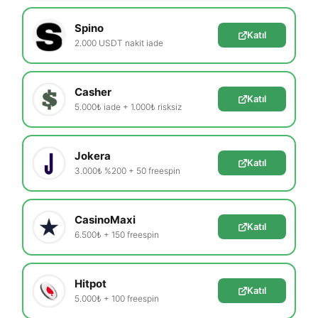
Spino
Katıl
2.000 USDT nakit iade
Casher
Katıl
5.000₺ iade + 1.000₺ risksiz
Jokera
Katıl
3.000₺ %200 + 50 freespin
CasinoMaxi
Katıl
6.500₺ + 150 freespin
Hitpot
Katıl
5.000₺ + 100 freespin