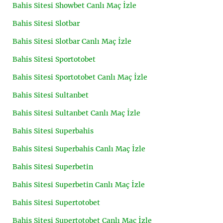
Bahis Sitesi Showbet Canlı Maç İzle
Bahis Sitesi Slotbar
Bahis Sitesi Slotbar Canlı Maç İzle
Bahis Sitesi Sportotobet
Bahis Sitesi Sportotobet Canlı Maç İzle
Bahis Sitesi Sultanbet
Bahis Sitesi Sultanbet Canlı Maç İzle
Bahis Sitesi Superbahis
Bahis Sitesi Superbahis Canlı Maç İzle
Bahis Sitesi Superbetin
Bahis Sitesi Superbetin Canlı Maç İzle
Bahis Sitesi Supertotobet
Bahis Sitesi Supertotobet Canlı Maç İzle