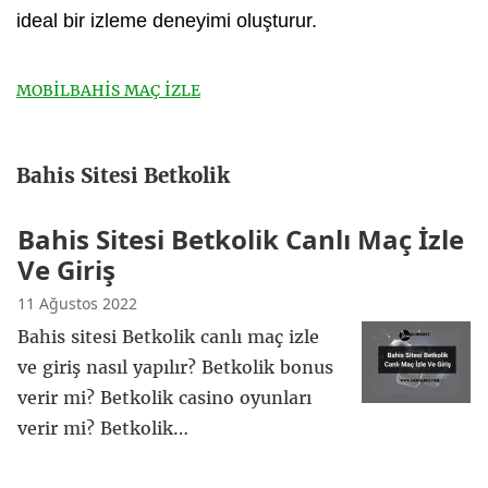
ideal bir izleme deneyimi oluşturur.
MOBİLBAHİS MAÇ İZLE
Bahis Sitesi Betkolik
Bahis Sitesi Betkolik Canlı Maç İzle
Ve Giriş
11 Ağustos 2022
Bahis sitesi Betkolik canlı maç izle
ve giriş nasıl yapılır? Betkolik bonus
verir mi? Betkolik casino oyunları
verir mi? Betkolik…