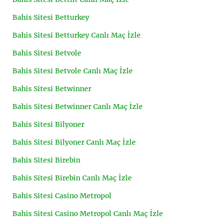
Bahis Sitesi Betturkey
Bahis Sitesi Betturkey Canlı Maç İzle
Bahis Sitesi Betvole
Bahis Sitesi Betvole Canlı Maç İzle
Bahis Sitesi Betwinner
Bahis Sitesi Betwinner Canlı Maç İzle
Bahis Sitesi Bilyoner
Bahis Sitesi Bilyoner Canlı Maç İzle
Bahis Sitesi Birebin
Bahis Sitesi Birebin Canlı Maç İzle
Bahis Sitesi Casino Metropol
Bahis Sitesi Casino Metropol Canlı Maç İzle