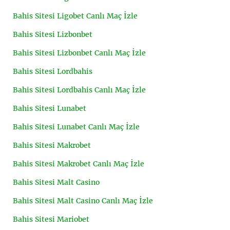
Bahis Sitesi Ligobet Canlı Maç İzle
Bahis Sitesi Lizbonbet
Bahis Sitesi Lizbonbet Canlı Maç İzle
Bahis Sitesi Lordbahis
Bahis Sitesi Lordbahis Canlı Maç İzle
Bahis Sitesi Lunabet
Bahis Sitesi Lunabet Canlı Maç İzle
Bahis Sitesi Makrobet
Bahis Sitesi Makrobet Canlı Maç İzle
Bahis Sitesi Malt Casino
Bahis Sitesi Malt Casino Canlı Maç İzle
Bahis Sitesi Mariobet