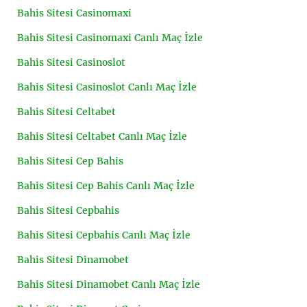
Bahis Sitesi Casinomaxi
Bahis Sitesi Casinomaxi Canlı Maç İzle
Bahis Sitesi Casinoslot
Bahis Sitesi Casinoslot Canlı Maç İzle
Bahis Sitesi Celtabet
Bahis Sitesi Celtabet Canlı Maç İzle
Bahis Sitesi Cep Bahis
Bahis Sitesi Cep Bahis Canlı Maç İzle
Bahis Sitesi Cepbahis
Bahis Sitesi Cepbahis Canlı Maç İzle
Bahis Sitesi Dinamobet
Bahis Sitesi Dinamobet Canlı Maç İzle