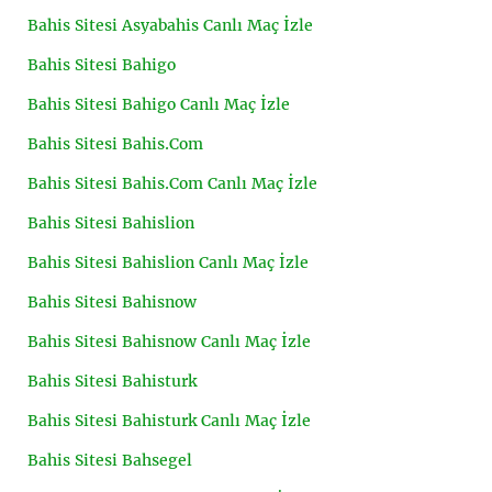
Bahis Sitesi Asyabahis Canlı Maç İzle
Bahis Sitesi Bahigo
Bahis Sitesi Bahigo Canlı Maç İzle
Bahis Sitesi Bahis.Com
Bahis Sitesi Bahis.Com Canlı Maç İzle
Bahis Sitesi Bahislion
Bahis Sitesi Bahislion Canlı Maç İzle
Bahis Sitesi Bahisnow
Bahis Sitesi Bahisnow Canlı Maç İzle
Bahis Sitesi Bahisturk
Bahis Sitesi Bahisturk Canlı Maç İzle
Bahis Sitesi Bahsegel