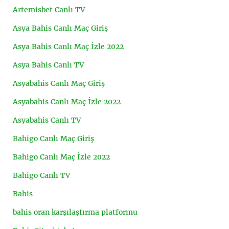
Artemisbet Canlı TV
Asya Bahis Canlı Maç Giriş
Asya Bahis Canlı Maç İzle 2022
Asya Bahis Canlı TV
Asyabahis Canlı Maç Giriş
Asyabahis Canlı Maç İzle 2022
Asyabahis Canlı TV
Bahigo Canlı Maç Giriş
Bahigo Canlı Maç İzle 2022
Bahigo Canlı TV
Bahis
bahis oran karşılaştırma platformu