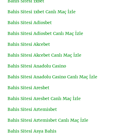
Bahis Sitesi 1xbet
Bahis Sitesi 1xbet Canlı Maç İzle
Bahis Sitesi Adiosbet
Bahis Sitesi Adiosbet Canlı Maç İzle
Bahis Sitesi Akcebet
Bahis Sitesi Akcebet Canlı Maç İzle
Bahis Sitesi Anadolu Casino
Bahis Sitesi Anadolu Casino Canlı Maç İzle
Bahis Sitesi Aresbet
Bahis Sitesi Aresbet Canlı Maç İzle
Bahis Sitesi Artemisbet
Bahis Sitesi Artemisbet Canlı Maç İzle
Bahis Sitesi Asya Bahis