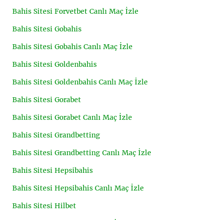
Bahis Sitesi Forvetbet Canlı Maç İzle
Bahis Sitesi Gobahis
Bahis Sitesi Gobahis Canlı Maç İzle
Bahis Sitesi Goldenbahis
Bahis Sitesi Goldenbahis Canlı Maç İzle
Bahis Sitesi Gorabet
Bahis Sitesi Gorabet Canlı Maç İzle
Bahis Sitesi Grandbetting
Bahis Sitesi Grandbetting Canlı Maç İzle
Bahis Sitesi Hepsibahis
Bahis Sitesi Hepsibahis Canlı Maç İzle
Bahis Sitesi Hilbet