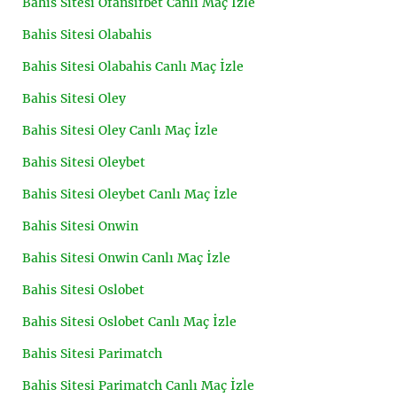
Bahis Sitesi Ofansifbet Canlı Maç İzle
Bahis Sitesi Olabahis
Bahis Sitesi Olabahis Canlı Maç İzle
Bahis Sitesi Oley
Bahis Sitesi Oley Canlı Maç İzle
Bahis Sitesi Oleybet
Bahis Sitesi Oleybet Canlı Maç İzle
Bahis Sitesi Onwin
Bahis Sitesi Onwin Canlı Maç İzle
Bahis Sitesi Oslobet
Bahis Sitesi Oslobet Canlı Maç İzle
Bahis Sitesi Parimatch
Bahis Sitesi Parimatch Canlı Maç İzle