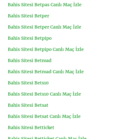
Bahis Sitesi Betpas Canlı Maç İzle
Bahis Sitesi Betper
Bahis Sitesi Betper Canlı Maç İzle
Bahis Sitesi Betpipo
Bahis Sitesi Betpipo Canlı Maç İzle
Bahis Sitesi Betroad
Bahis Sitesi Betroad Canlı Maç İzle
Bahis Sitesi Bets10
Bahis Sitesi Bets10 Canlı Maç İzle
Bahis Sitesi Betsat
Bahis Sitesi Betsat Canlı Maç İzle
Bahis Sitesi Betticket
Bahis Sitesi Betticket Canlı Maç İzle