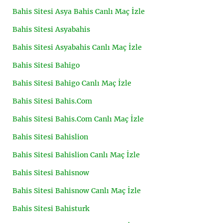
Bahis Sitesi Asya Bahis Canlı Maç İzle
Bahis Sitesi Asyabahis
Bahis Sitesi Asyabahis Canlı Maç İzle
Bahis Sitesi Bahigo
Bahis Sitesi Bahigo Canlı Maç İzle
Bahis Sitesi Bahis.Com
Bahis Sitesi Bahis.Com Canlı Maç İzle
Bahis Sitesi Bahislion
Bahis Sitesi Bahislion Canlı Maç İzle
Bahis Sitesi Bahisnow
Bahis Sitesi Bahisnow Canlı Maç İzle
Bahis Sitesi Bahisturk