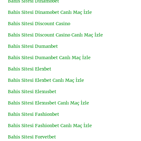
Bahis Sitesi Dinamobet
Bahis Sitesi Dinamobet Canlı Maç İzle
Bahis Sitesi Discount Casino
Bahis Sitesi Discount Casino Canlı Maç İzle
Bahis Sitesi Dumanbet
Bahis Sitesi Dumanbet Canlı Maç İzle
Bahis Sitesi Elexbet
Bahis Sitesi Elexbet Canlı Maç İzle
Bahis Sitesi Elexusbet
Bahis Sitesi Elexusbet Canlı Maç İzle
Bahis Sitesi Fashionbet
Bahis Sitesi Fashionbet Canlı Maç İzle
Bahis Sitesi Forvetbet