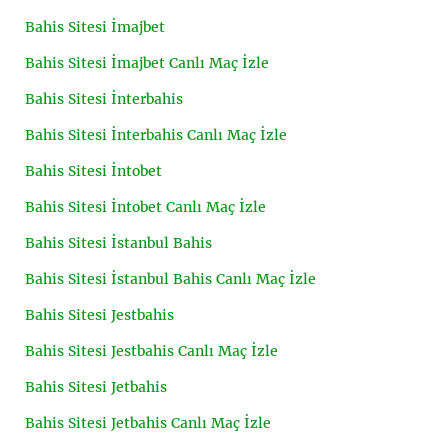
Bahis Sitesi İmajbet
Bahis Sitesi İmajbet Canlı Maç İzle
Bahis Sitesi İnterbahis
Bahis Sitesi İnterbahis Canlı Maç İzle
Bahis Sitesi İntobet
Bahis Sitesi İntobet Canlı Maç İzle
Bahis Sitesi İstanbul Bahis
Bahis Sitesi İstanbul Bahis Canlı Maç İzle
Bahis Sitesi Jestbahis
Bahis Sitesi Jestbahis Canlı Maç İzle
Bahis Sitesi Jetbahis
Bahis Sitesi Jetbahis Canlı Maç İzle