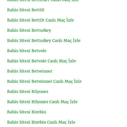
Bahis Sitesi Bettilt
Bahis Sitesi Bettilt Canlı Maç İzle
Bahis Sitesi Betturkey
Bahis Sitesi Betturkey Canlı Maç İzle
Bahis Sitesi Betvole
Bahis Sitesi Betvole Canlı Maç İzle
Bahis Sitesi Betwinner
Bahis Sitesi Betwinner Canlı Maç İzle
Bahis Sitesi Bilyoner
Bahis Sitesi Bilyoner Canlı Maç İzle
Bahis Sitesi Birebin
Bahis Sitesi Birebin Canlı Maç İzle