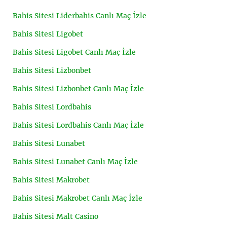
Bahis Sitesi Liderbahis Canlı Maç İzle
Bahis Sitesi Ligobet
Bahis Sitesi Ligobet Canlı Maç İzle
Bahis Sitesi Lizbonbet
Bahis Sitesi Lizbonbet Canlı Maç İzle
Bahis Sitesi Lordbahis
Bahis Sitesi Lordbahis Canlı Maç İzle
Bahis Sitesi Lunabet
Bahis Sitesi Lunabet Canlı Maç İzle
Bahis Sitesi Makrobet
Bahis Sitesi Makrobet Canlı Maç İzle
Bahis Sitesi Malt Casino