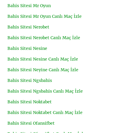
Bahis Sitesi Mr Oyun
Bahis Sitesi Mr Oyun Canlı Maç İzle
Bahis Sitesi Nerobet
Bahis Sitesi Nerobet Canlı Maç İzle
Bahis Sitesi Nesine
Bahis Sitesi Nesine Canlı Maç İzle
Bahis Sitesi Neyine Canlı Maç İzle
Bahis Sitesi Ngsbahis
Bahis Sitesi Ngsbahis Canlı Maç İzle
Bahis Sitesi Noktabet
Bahis Sitesi Noktabet Canlı Maç İzle
Bahis Sitesi Ofansifbet