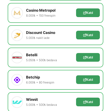
Casino Metropol
Katıl
8.000₺ + 150 freespin
Discount Casino
Katıl
5.000₺ nakit iade
Betelli
Katıl
5.050₺ + 500₺ bedava
Betchip
Katıl
6.000₺ + 80 freespin
Winnit
Katıl
5.000₺ + 500₺ bedava