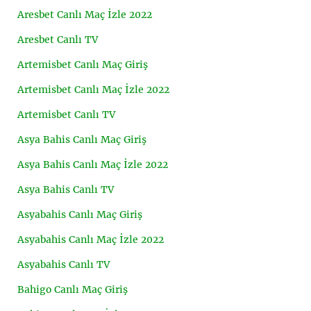
Aresbet Canlı Maç İzle 2022
Aresbet Canlı TV
Artemisbet Canlı Maç Giriş
Artemisbet Canlı Maç İzle 2022
Artemisbet Canlı TV
Asya Bahis Canlı Maç Giriş
Asya Bahis Canlı Maç İzle 2022
Asya Bahis Canlı TV
Asyabahis Canlı Maç Giriş
Asyabahis Canlı Maç İzle 2022
Asyabahis Canlı TV
Bahigo Canlı Maç Giriş