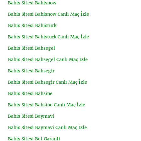
Bahis Sitesi Bahisnow
Bahis Sitesi Bahisnow Canlı Maç İzle
Bahis Sitesi Bahisturk
Bahis Sitesi Bahisturk Canlı Maç İzle
Bahis Sitesi Bahsegel
Bahis Sitesi Bahsegel Canlı Maç İzle
Bahis Sitesi Bahsegir
Bahis Sitesi Bahsegir Canlı Maç İzle
Bahis Sitesi Bahsine
Bahis Sitesi Bahsine Canlı Maç İzle
Bahis Sitesi Baymavi
Bahis Sitesi Baymavi Canlı Maç İzle
Bahis Sitesi Bet Garanti