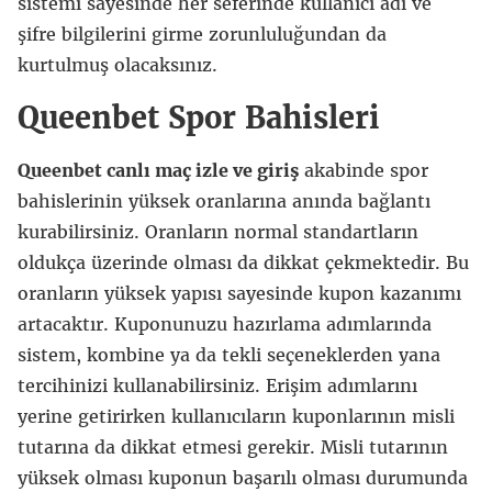
sistemi sayesinde her seferinde kullanıcı adı ve
şifre bilgilerini girme zorunluluğundan da
kurtulmuş olacaksınız.
Queenbet Spor Bahisleri
Queenbet canlı maç izle ve giriş
akabinde spor
bahislerinin yüksek oranlarına anında bağlantı
kurabilirsiniz. Oranların normal standartların
oldukça üzerinde olması da dikkat çekmektedir. Bu
oranların yüksek yapısı sayesinde kupon kazanımı
artacaktır. Kuponunuzu hazırlama adımlarında
sistem, kombine ya da tekli seçeneklerden yana
tercihinizi kullanabilirsiniz. Erişim adımlarını
yerine getirirken kullanıcıların kuponlarının misli
tutarına da dikkat etmesi gerekir. Misli tutarının
yüksek olması kuponun başarılı olması durumunda