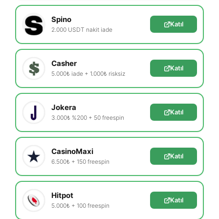
Spino
Katıl
2.000 USDT nakit iade
Casher
Katıl
5.000₺ iade + 1.000₺ risksiz
Jokera
Katıl
3.000₺ %200 + 50 freespin
CasinoMaxi
Katıl
6.500₺ + 150 freespin
Hitpot
Katıl
5.000₺ + 100 freespin