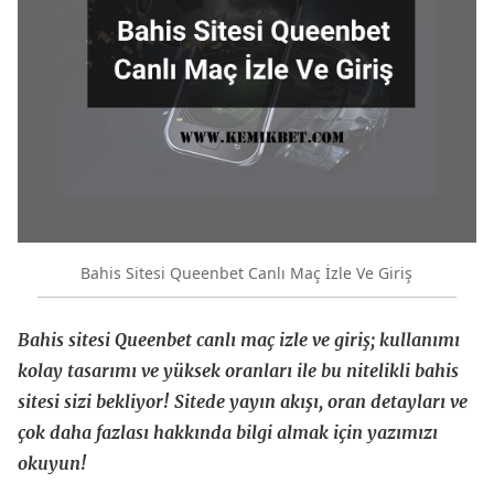
Bahis Sitesi Queenbet Canlı Maç İzle Ve Giriş
Bahis sitesi Queenbet canlı maç izle ve giriş; kullanımı
kolay tasarımı ve yüksek oranları ile bu nitelikli bahis
sitesi sizi bekliyor! Sitede yayın akışı, oran detayları ve
çok daha fazlası hakkında bilgi almak için yazımızı
okuyun!