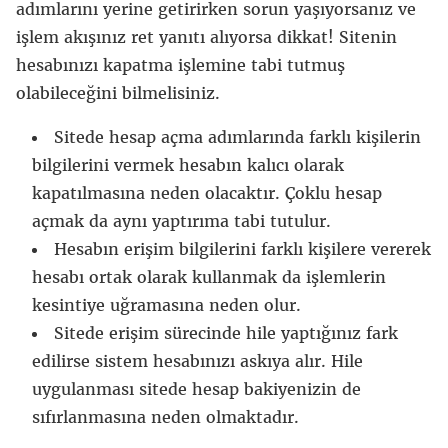
adımlarını yerine getirirken sorun yaşıyorsanız ve
işlem akışınız ret yanıtı alıyorsa dikkat! Sitenin
hesabınızı kapatma işlemine tabi tutmuş
olabileceğini bilmelisiniz.
Sitede hesap açma adımlarında farklı kişilerin
bilgilerini vermek hesabın kalıcı olarak
kapatılmasına neden olacaktır. Çoklu hesap
açmak da aynı yaptırıma tabi tutulur.
Hesabın erişim bilgilerini farklı kişilere vererek
hesabı ortak olarak kullanmak da işlemlerin
kesintiye uğramasına neden olur.
Sitede erişim sürecinde hile yaptığınız fark
edilirse sistem hesabınızı askıya alır. Hile
uygulanması sitede hesap bakiyenizin de
sıfırlanmasına neden olmaktadır.