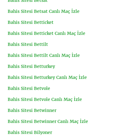
Bahis Sitesi Betsat
Bahis Sitesi Betsat Canlı Maç İzle
Bahis Sitesi Betticket
Bahis Sitesi Betticket Canlı Maç İzle
Bahis Sitesi Bettilt
Bahis Sitesi Bettilt Canlı Maç İzle
Bahis Sitesi Betturkey
Bahis Sitesi Betturkey Canlı Maç İzle
Bahis Sitesi Betvole
Bahis Sitesi Betvole Canlı Maç İzle
Bahis Sitesi Betwinner
Bahis Sitesi Betwinner Canlı Maç İzle
Bahis Sitesi Bilyoner