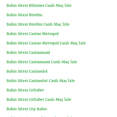
Bahis Sitesi Bilyoner Canlı Maç İzle
Bahis Sitesi Birebin
Bahis Sitesi Birebin Canlı Maç İzle
Bahis Sitesi Casino Metropol
Bahis Sitesi Casino Metropol Canlı Maç İzle
Bahis Sitesi Casinomaxi
Bahis Sitesi Casinomaxi Canlı Maç İzle
Bahis Sitesi Casinoslot
Bahis Sitesi Casinoslot Canlı Maç İzle
Bahis Sitesi Celtabet
Bahis Sitesi Celtabet Canlı Maç İzle
Bahis Sitesi Cep Bahis