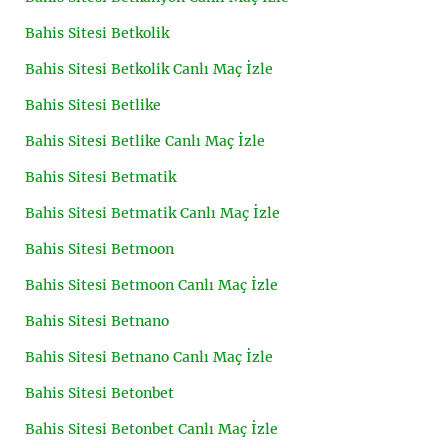
Bahis Sitesi Betkolik
Bahis Sitesi Betkolik Canlı Maç İzle
Bahis Sitesi Betlike
Bahis Sitesi Betlike Canlı Maç İzle
Bahis Sitesi Betmatik
Bahis Sitesi Betmatik Canlı Maç İzle
Bahis Sitesi Betmoon
Bahis Sitesi Betmoon Canlı Maç İzle
Bahis Sitesi Betnano
Bahis Sitesi Betnano Canlı Maç İzle
Bahis Sitesi Betonbet
Bahis Sitesi Betonbet Canlı Maç İzle