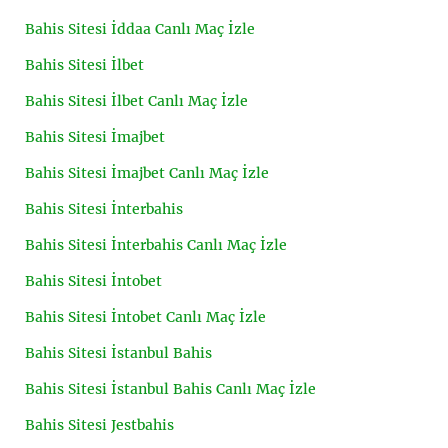
Bahis Sitesi İddaa Canlı Maç İzle
Bahis Sitesi İlbet
Bahis Sitesi İlbet Canlı Maç İzle
Bahis Sitesi İmajbet
Bahis Sitesi İmajbet Canlı Maç İzle
Bahis Sitesi İnterbahis
Bahis Sitesi İnterbahis Canlı Maç İzle
Bahis Sitesi İntobet
Bahis Sitesi İntobet Canlı Maç İzle
Bahis Sitesi İstanbul Bahis
Bahis Sitesi İstanbul Bahis Canlı Maç İzle
Bahis Sitesi Jestbahis