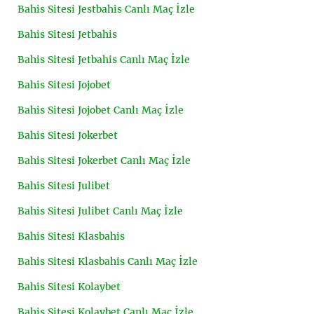
Bahis Sitesi Jestbahis Canlı Maç İzle
Bahis Sitesi Jetbahis
Bahis Sitesi Jetbahis Canlı Maç İzle
Bahis Sitesi Jojobet
Bahis Sitesi Jojobet Canlı Maç İzle
Bahis Sitesi Jokerbet
Bahis Sitesi Jokerbet Canlı Maç İzle
Bahis Sitesi Julibet
Bahis Sitesi Julibet Canlı Maç İzle
Bahis Sitesi Klasbahis
Bahis Sitesi Klasbahis Canlı Maç İzle
Bahis Sitesi Kolaybet
Bahis Sitesi Kolaybet Canlı Maç İzle