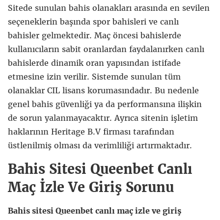
Sitede sunulan bahis olanakları arasında en sevilen
seçeneklerin başında spor bahisleri ve canlı
bahisler gelmektedir. Maç öncesi bahislerde
kullanıcıların sabit oranlardan faydalanırken canlı
bahislerde dinamik oran yapısından istifade
etmesine izin verilir. Sistemde sunulan tüm
olanaklar CIL lisans korumasındadır. Bu nedenle
genel bahis güvenliği ya da performansına ilişkin
de sorun yalanmayacaktır. Ayrıca sitenin işletim
haklarının Heritage B.V firması tarafından
üstlenilmiş olması da verimliliği artırmaktadır.
Bahis Sitesi Queenbet Canlı
Maç İzle Ve Giriş Sorunu
Bahis sitesi Queenbet canlı maç izle ve giriş