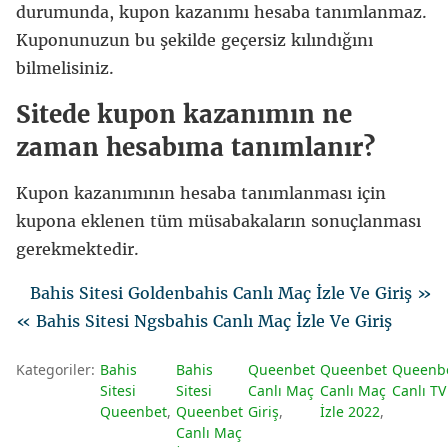
durumunda, kupon kazanımı hesaba tanımlanmaz.
Kuponunuzun bu şekilde geçersiz kılındığını
bilmelisiniz.
Sitede kupon kazanımın ne
zaman hesabıma tanımlanır?
Kupon kazanımının hesaba tanımlanması için
kupona eklenen tüm müsabakaların sonuçlanması
gerekmektedir.
Bahis Sitesi Goldenbahis Canlı Maç İzle Ve Giriş »
« Bahis Sitesi Ngsbahis Canlı Maç İzle Ve Giriş
Kategoriler:
Bahis
Bahis
Queenbet
Queenbet
Queenb
Sitesi
Sitesi
Canlı Maç
Canlı Maç
Canlı TV
Queenbet
Queenbet
Giriş
İzle 2022
Canlı Maç