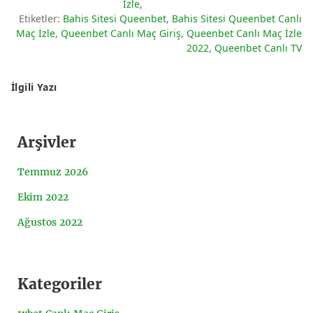
İzle
Etiketler:
Bahis Sitesi Queenbet
Bahis Sitesi Queenbet Canlı
Maç İzle
Queenbet Canlı Maç Giriş
Queenbet Canlı Maç İzle
2022
Queenbet Canlı TV
İlgili Yazı
Arşivler
Temmuz 2026
Ekim 2022
Ağustos 2022
Kategoriler