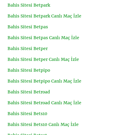
Bahis Sitesi Betpark
Bahis Sitesi Betpark Canlı Maç İzle
Bahis Sitesi Betpas
Bahis Sitesi Betpas Canlı Maç İzle
Bahis Sitesi Betper
Bahis Sitesi Betper Canlı Maç İzle
Bahis Sitesi Betpipo
Bahis Sitesi Betpipo Canlı Maç İzle
Bahis Sitesi Betroad
Bahis Sitesi Betroad Canlı Maç İzle
Bahis Sitesi Bets10
Bahis Sitesi Bets10 Canlı Maç İzle