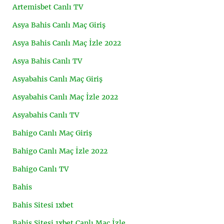
Artemisbet Canlı TV
Asya Bahis Canlı Maç Giriş
Asya Bahis Canlı Maç İzle 2022
Asya Bahis Canlı TV
Asyabahis Canlı Maç Giriş
Asyabahis Canlı Maç İzle 2022
Asyabahis Canlı TV
Bahigo Canlı Maç Giriş
Bahigo Canlı Maç İzle 2022
Bahigo Canlı TV
Bahis
Bahis Sitesi 1xbet
Bahis Sitesi 1xbet Canlı Maç İzle