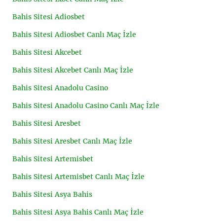
Bahis Sitesi Adiosbet
Bahis Sitesi Adiosbet Canlı Maç İzle
Bahis Sitesi Akcebet
Bahis Sitesi Akcebet Canlı Maç İzle
Bahis Sitesi Anadolu Casino
Bahis Sitesi Anadolu Casino Canlı Maç İzle
Bahis Sitesi Aresbet
Bahis Sitesi Aresbet Canlı Maç İzle
Bahis Sitesi Artemisbet
Bahis Sitesi Artemisbet Canlı Maç İzle
Bahis Sitesi Asya Bahis
Bahis Sitesi Asya Bahis Canlı Maç İzle