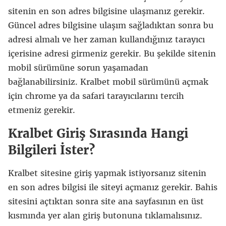
sitenin en son adres bilgisine ulaşmanız gerekir.
Güncel adres bilgisine ulaşım sağladıktan sonra bu
adresi almalı ve her zaman kullandığınız tarayıcı
içerisine adresi girmeniz gerekir. Bu şekilde sitenin
mobil sürümüne sorun yaşamadan
bağlanabilirsiniz. Kralbet mobil sürümünü açmak
için chrome ya da safari tarayıcılarını tercih
etmeniz gerekir.
Kralbet Giriş Sırasında Hangi
Bilgileri İster?
Kralbet sitesine giriş yapmak istiyorsanız sitenin
en son adres bilgisi ile siteyi açmanız gerekir. Bahis
sitesini açtıktan sonra site ana sayfasının en üst
kısmında yer alan giriş butonuna tıklamalısınız.