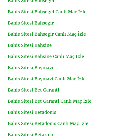
Bahis Sitesi Bahsegel
Bahis Sitesi Bahsegel Canlı Maç İzle
Bahis Sitesi Bahsegir
Bahis Sitesi Bahsegir Canlı Maç İzle
Bahis Sitesi Bahsine
Bahis Sitesi Bahsine Canlı Maç İzle
Bahis Sitesi Baymavi
Bahis Sitesi Baymavi Canlı Maç İzle
Bahis Sitesi Bet Garanti
Bahis Sitesi Bet Garanti Canlı Maç İzle
Bahis Sitesi Betadonis
Bahis Sitesi Betadonis Canlı Maç İzle
Bahis Sitesi Betarina