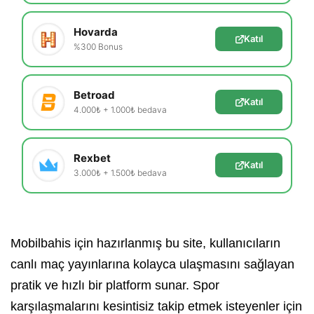
Hovarda
Katıl
%300 Bonus
Betroad
Katıl
4.000₺ + 1.000₺ bedava
Rexbet
Katıl
3.000₺ + 1.500₺ bedava
Mobilbahis için hazırlanmış bu site, kullanıcıların
canlı maç yayınlarına kolayca ulaşmasını sağlayan
pratik ve hızlı bir platform sunar. Spor
karşılaşmalarını kesintisiz takip etmek isteyenler için