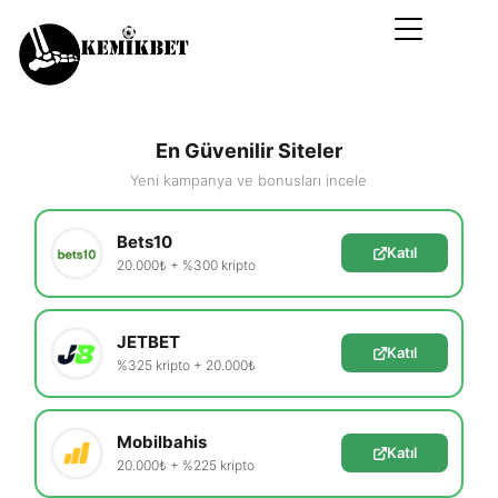
En Güvenilir Siteler
Yeni kampanya ve bonusları incele
Bets10
Katıl
20.000₺ + %300 kripto
JETBET
Katıl
%325 kripto + 20.000₺
Mobilbahis
Katıl
20.000₺ + %225 kripto