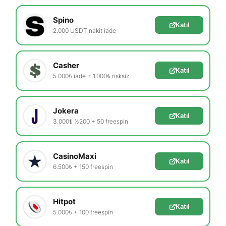
Spino
Katıl
2.000 USDT nakit iade
Casher
Katıl
5.000₺ iade + 1.000₺ risksiz
Jokera
Katıl
3.000₺ %200 + 50 freespin
CasinoMaxi
Katıl
6.500₺ + 150 freespin
Hitpot
Katıl
5.000₺ + 100 freespin