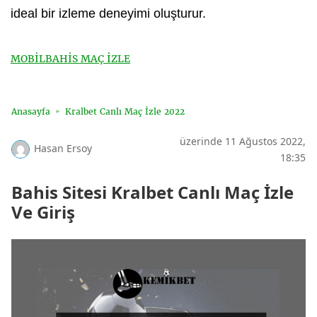
ideal bir izleme deneyimi oluşturur.
MOBİLBAHİS MAÇ İZLE
Anasayfa
Kralbet Canlı Maç İzle 2022
üzerinde 11 Ağustos 2022,
Hasan Ersoy
18:35
Bahis Sitesi Kralbet Canlı Maç İzle
Ve Giriş