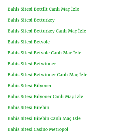
Bahis Sitesi Bettilt Canlı Maç İzle
Bahis Sitesi Betturkey
Bahis Sitesi Betturkey Canlı Maç İzle
Bahis Sitesi Betvole
Bahis Sitesi Betvole Canlı Maç İzle
Bahis Sitesi Betwinner
Bahis Sitesi Betwinner Canlı Maç İzle
Bahis Sitesi Bilyoner
Bahis Sitesi Bilyoner Canlı Maç İzle
Bahis Sitesi Birebin
Bahis Sitesi Birebin Canlı Maç İzle
Bahis Sitesi Casino Metropol