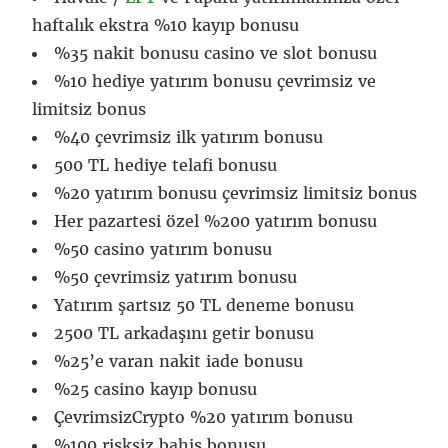
haftalık ekstra %10 kayıp bonusu
%35 nakit bonusu casino ve slot bonusu
%10 hediye yatırım bonusu çevrimsiz ve
limitsiz bonus
%40 çevrimsiz ilk yatırım bonusu
500 TL hediye telafi bonusu
%20 yatırım bonusu çevrimsiz limitsiz bonus
Her pazartesi özel %200 yatırım bonusu
%50 casino yatırım bonusu
%50 çevrimsiz yatırım bonusu
Yatırım şartsız 50 TL deneme bonusu
2500 TL arkadaşını getir bonusu
%25’e varan nakit iade bonusu
%25 casino kayıp bonusu
ÇevrimsizCrypto %20 yatırım bonusu
%100 risksiz bahis bonusu