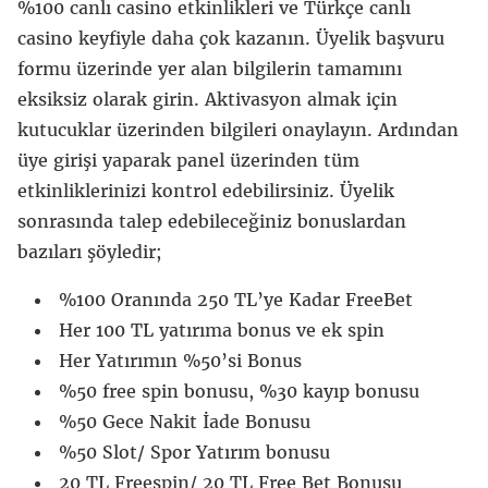
%100 canlı casino etkinlikleri ve Türkçe canlı
casino keyfiyle daha çok kazanın. Üyelik başvuru
formu üzerinde yer alan bilgilerin tamamını
eksiksiz olarak girin. Aktivasyon almak için
kutucuklar üzerinden bilgileri onaylayın. Ardından
üye girişi yaparak panel üzerinden tüm
etkinliklerinizi kontrol edebilirsiniz. Üyelik
sonrasında talep edebileceğiniz bonuslardan
bazıları şöyledir;
%100 Oranında 250 TL’ye Kadar FreeBet
Her 100 TL yatırıma bonus ve ek spin
Her Yatırımın %50’si Bonus
%50 free spin bonusu, %30 kayıp bonusu
%50 Gece Nakit İade Bonusu
%50 Slot/ Spor Yatırım bonusu
20 TL Freespin/ 20 TL Free Bet Bonusu