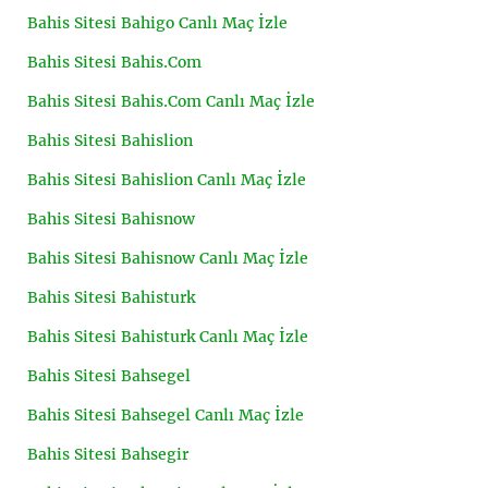
Bahis Sitesi Bahigo Canlı Maç İzle
Bahis Sitesi Bahis.Com
Bahis Sitesi Bahis.Com Canlı Maç İzle
Bahis Sitesi Bahislion
Bahis Sitesi Bahislion Canlı Maç İzle
Bahis Sitesi Bahisnow
Bahis Sitesi Bahisnow Canlı Maç İzle
Bahis Sitesi Bahisturk
Bahis Sitesi Bahisturk Canlı Maç İzle
Bahis Sitesi Bahsegel
Bahis Sitesi Bahsegel Canlı Maç İzle
Bahis Sitesi Bahsegir