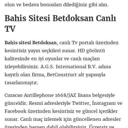
olun ve bedava bonusları dilediğiniz gibi alın.
Bahis Sitesi Betdoksan Canlı
TV
Bahis sitesi Betdoksan
, canlı Tv portalı üzerinden
kesintisiz yayın seçkileri sunar. HD görüntü
kalitesinde en iyi oyunlar ve canlı maçları
izleyebilirsiniz. A.G.S. International B.V. adına
kayıtlı olan firma, BetConstruct alt yapısıyla
tasarlanmıştır.
Curacao Antillephone 1668/JAZ lisans belgesiyle
günceldir. Resmi adresleriyle Twitter, İnstagram ve
Facebook üzerinden kesintisiz ve güncel içerikler
sunar. Canlı maç izlemek için güncellenen adresler
üzerinden hemen dahil olabilirsiniz. Ücretsiz ve