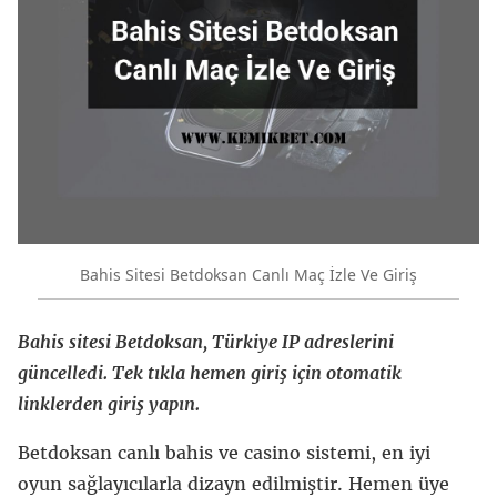
Bahis Sitesi Betdoksan Canlı Maç İzle Ve Giriş
Bahis sitesi Betdoksan, Türkiye IP adreslerini
güncelledi. Tek tıkla hemen giriş için otomatik
linklerden giriş yapın.
Betdoksan canlı bahis ve casino sistemi, en iyi
oyun sağlayıcılarla dizayn edilmiştir. Hemen üye