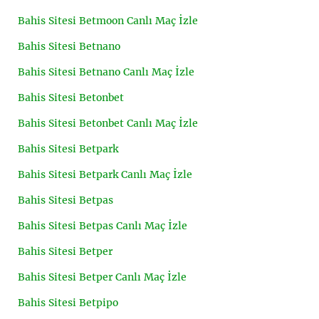
Bahis Sitesi Betmoon Canlı Maç İzle
Bahis Sitesi Betnano
Bahis Sitesi Betnano Canlı Maç İzle
Bahis Sitesi Betonbet
Bahis Sitesi Betonbet Canlı Maç İzle
Bahis Sitesi Betpark
Bahis Sitesi Betpark Canlı Maç İzle
Bahis Sitesi Betpas
Bahis Sitesi Betpas Canlı Maç İzle
Bahis Sitesi Betper
Bahis Sitesi Betper Canlı Maç İzle
Bahis Sitesi Betpipo