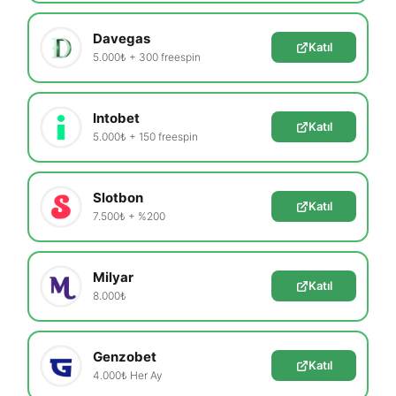
Davegas
Katıl
5.000₺ + 300 freespin
Intobet
Katıl
5.000₺ + 150 freespin
Slotbon
Katıl
7.500₺ + %200
Milyar
Katıl
8.000₺
Genzobet
Katıl
4.000₺ Her Ay