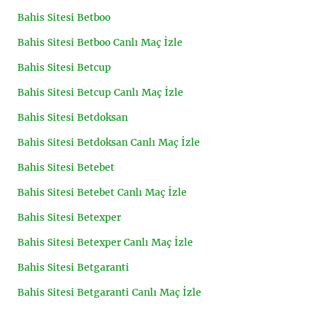
Bahis Sitesi Betboo
Bahis Sitesi Betboo Canlı Maç İzle
Bahis Sitesi Betcup
Bahis Sitesi Betcup Canlı Maç İzle
Bahis Sitesi Betdoksan
Bahis Sitesi Betdoksan Canlı Maç İzle
Bahis Sitesi Betebet
Bahis Sitesi Betebet Canlı Maç İzle
Bahis Sitesi Betexper
Bahis Sitesi Betexper Canlı Maç İzle
Bahis Sitesi Betgaranti
Bahis Sitesi Betgaranti Canlı Maç İzle