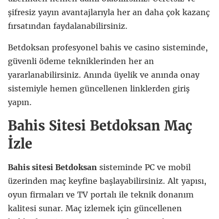
şifresiz yayın avantajlarıyla her an daha çok kazanç
fırsatından faydalanabilirsiniz.
Betdoksan profesyonel bahis ve casino sisteminde,
güvenli ödeme tekniklerinden her an
yararlanabilirsiniz. Anında üyelik ve anında onay
sistemiyle hemen güncellenen linklerden giriş
yapın.
Bahis Sitesi Betdoksan Maç
İzle
Bahis sitesi Betdoksan
sisteminde PC ve mobil
üzerinden maç keyfine başlayabilirsiniz. Alt yapısı,
oyun firmaları ve TV portalı ile teknik donanım
kalitesi sunar. Maç izlemek için güncellenen