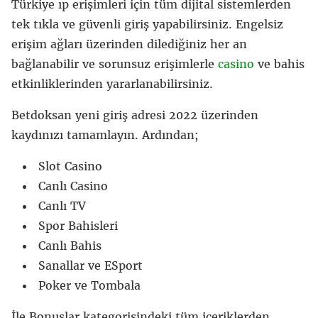
Türkiye ıp erişimleri için tüm dijital sistemlerden
tek tıkla ve güvenli giriş yapabilirsiniz. Engelsiz
erişim ağları üzerinden dilediğiniz her an
bağlanabilir ve sorunsuz erişimlerle
casino
ve bahis
etkinliklerinden yararlanabilirsiniz.
Betdoksan yeni giriş adresi 2022 üzerinden
kaydınızı tamamlayın. Ardından;
Slot Casino
Canlı Casino
Canlı TV
Spor Bahisleri
Canlı Bahis
Sanallar ve ESport
Poker ve Tombala
İle Bonuslar kategorisindeki tüm içeriklerden