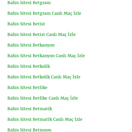
Bahis Sitesi Betgram
Bahis Sitesi Betgram Canlı Maç İzle
Bahis Sitesi Betist
Bahis Sitesi Betist Canlı Maç İzle
Bahis Sitesi Betkanyon
Bahis Sitesi Betkanyon Canlı Maç İzle
Bahis Sitesi Betkolik
Bahis Sitesi Betkolik Canlı Maç İzle
Bahis Sitesi Betlike
Bahis Sitesi Betlike Canlı Maç İzle
Bahis Sitesi Betmatik
Bahis Sitesi Betmatik Canlı Maç İzle
Bahis Sitesi Betmoon