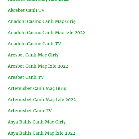
Akcebet Canlı TV
Anadolu Casino Canlı Maç Giriş
Anadolu Casino Canlı Maç İzle 2022
Anadolu Casino Canlı TV
Aresbet Canlı Maç Giriş
Aresbet Canlı Maç İzle 2022
Aresbet Canlı TV
Artemisbet Canlı Maç Giriş
Artemisbet Canlı Maç İzle 2022
Artemisbet Canlı TV
Asya Bahis Canlı Maç Giriş
Asya Bahis Canlı Maç İzle 2022